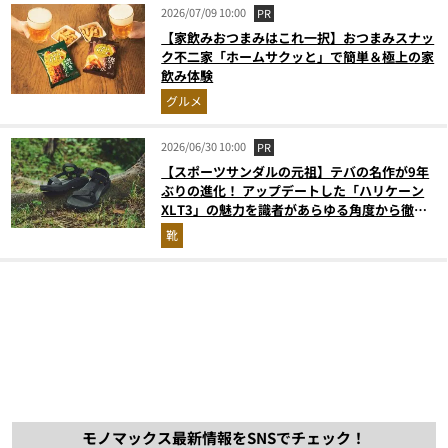
2026/07/09 10:00
PR
【家飲みおつまみはこれ一択】おつまみスナッ
ク不二家「ホームサクッと」で簡単＆極上の家
飲み体験
グルメ
2026/06/30 10:00
PR
【スポーツサンダルの元祖】テバの名作が9年
ぶりの進化！ アップデートした「ハリケーン
XLT3」の魅力を識者があらゆる角度から徹底
解説！
靴
モノマックス最新情報をSNSでチェック！