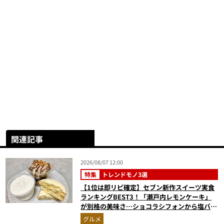
関連記事
2026/08/07 12:00
特集
トレンドモノ3選
【1位は即リピ確定】セブン新作スイーツ実食
ランキングBEST3！「瀬戸内レモンケーキ」
が別格の美味さ…ショコラシフォンから塩バニ
ラプリンまで本気レビュー
グルメ