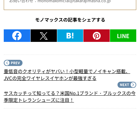
お問い合わせ：monomaxofficial@takarajimasha.co.jp
モノマックスの記事をシェアする
LINE
P
重低音のクオリティがヤバい！小型軽量でノイキャン搭載、
JVCの完全ワイヤレスイヤホンが最強すぎる
N
サスカッチって知ってる？米国No.1ブランド・ブルックスの今
季限定トレランシューズに注目！