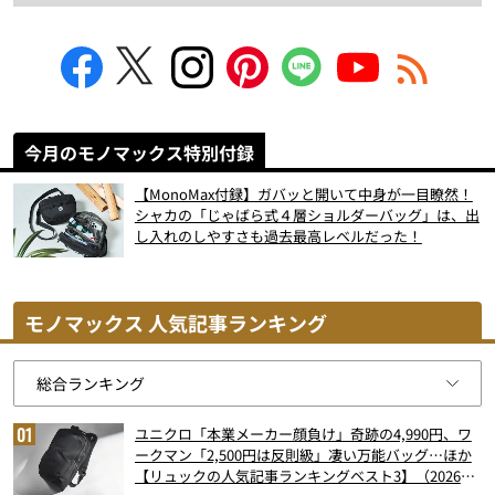
今月のモノマックス特別付録
【MonoMax付録】ガバッと開いて中身が一目瞭然！
シャカの「じゃばら式４層ショルダーバッグ」は、出
し入れのしやすさも過去最高レベルだった！
モノマックス 人気記事ランキング
ユニクロ「本業メーカー顔負け」奇跡の4,990円、ワ
ークマン「2,500円は反則級」凄い万能バッグ…ほか
【リュックの人気記事ランキングベスト3】（2026年