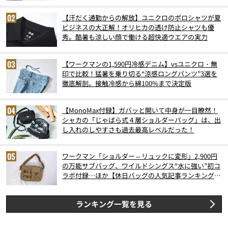
6月版）
【汗だく通勤からの解放】ユニクロのポロシャツが夏
ビジネスの大正解！オリヒカの透け防止シャツも優
秀。酷暑も涼しい顔で働ける超快適ウエアの実力
【ワークマンの1,590円冷感デニム】vsユニクロ・無
印で比較！猛暑を乗り切る“涼感ロングパンツ”3選を
徹底解剖。接触冷感から綿100%まで決定版
【MonoMax付録】ガバッと開いて中身が一目瞭然！
シャカの「じゃばら式４層ショルダーバッグ」は、出
し入れのしやすさも過去最高レベルだった！
ワークマン「ショルダー⇔リュックに変形」2,900円
の万能サブバッグ、ワイルドシングス“水に強い”初コ
ラボ付録…ほか【休日バッグの人気記事ランキングベ
スト3】（2026年6月版）
ランキング一覧を見る