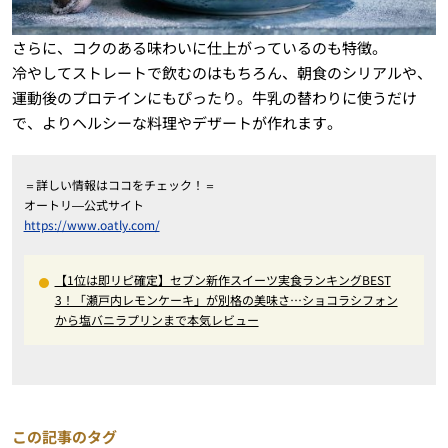
さらに、コクのある味わいに仕上がっているのも特徴。
冷やしてストレートで飲むのはもちろん、朝食のシリアルや、
運動後のプロテインにもぴったり。牛乳の替わりに使うだけ
で、よりヘルシーな料理やデザートが作れます。
＝詳しい情報はココをチェック！＝
オートリ―公式サイト
https://www.oatly.com/
【1位は即リピ確定】セブン新作スイーツ実食ランキングBEST
3！「瀬戸内レモンケーキ」が別格の美味さ…ショコラシフォン
から塩バニラプリンまで本気レビュー
この記事のタグ