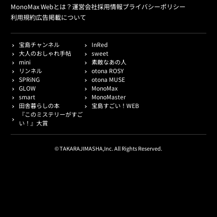
MonoMax Webとは？
運営会社
採用情報
プライバシーポリシー
利用規約
広告掲載について
宝島チャンネル
InRed
大人のおしゃれ手帖
sweet
mini
素敵なあの人
リンネル
otona ROSY
SPRiNG
otona MUSE
GLOW
MonoMax
smart
MonoMaster
田舎暮らしの本
宝島すごい！WEB
『このミステリーがすご
い！』大賞
© TAKARAJIMASHA,Inc. All Rights Reserved.