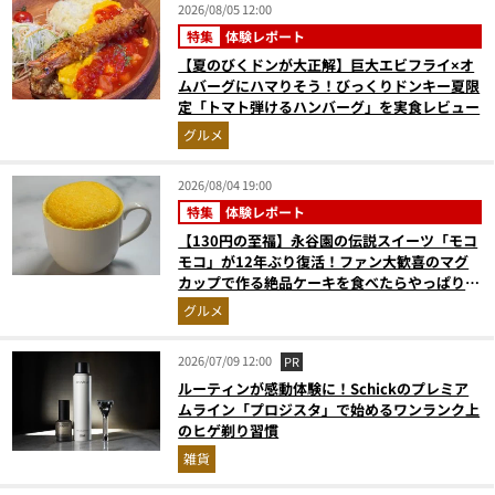
2026/08/05 12:00
特集
体験レポート
【夏のびくドンが大正解】巨大エビフライ×オ
ムバーグにハマりそう！びっくりドンキー夏限
定「トマト弾けるハンバーグ」を実食レビュー
グルメ
2026/08/04 19:00
特集
体験レポート
【130円の至福】永谷園の伝説スイーツ「モコ
モコ」が12年ぶり復活！ファン大歓喜のマグ
カップで作る絶品ケーキを食べたらやっぱり最
高にウマかった
グルメ
2026/07/09 12:00
PR
ルーティンが感動体験に！Schickのプレミア
ムライン「プロジスタ」で始めるワンランク上
のヒゲ剃り習慣
雑貨