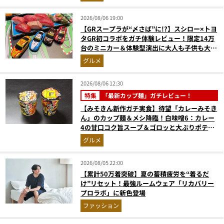
2026/08/06 19:00
【GRスープラが“〆さば”に!?】スシロー×トヨ
タGR初コラボをガチ体験レビュー！限定14万
台のミニカー＆体験型演出に大人も子供も大興
奮間違いなし
グルメ
2026/08/06 12:30
特集
「最新カップ麺」ガチレビュー！
【みそきん新作ガチ実食】待望「カレーみそき
ん」のカップ麺＆メシ降臨！白味噌6：カレー
4の甘口コク旨スープ＆ゴロッと大ぶりポテト
に歓喜
グルメ
2026/08/05 22:00
【累計50万着突破】夏の蓄積疲労を“着るだ
け”リセット！最強ルームウェア「リカバリー
プロラボ」に新色登場
ファッション