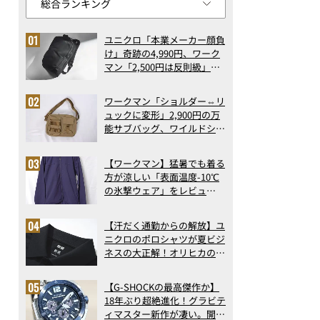
ユニクロ「本業メーカー顔負
け」奇跡の4,990円、ワーク
マン「2,500円は反則級」凄
い万能バッグ…ほか【リュッ
クの人気記事ランキングベス
ワークマン「ショルダー⇔リ
ト3】（2026年6月版）
ュックに変形」2,900円の万
能サブバッグ、ワイルドシン
グス“水に強い”初コラボ付
録…ほか【休日バッグの人気
【ワークマン】猛暑でも着る
記事ランキングベスト3】
方が涼しい「表面温度-10℃
（2026年6月版）
の氷撃ウェア」をレビュ
ー！“腕だけ濡らすのが正
解”の気化冷却機能が凄い
【汗だく通勤からの解放】ユ
ニクロのポロシャツが夏ビジ
ネスの大正解！オリヒカの透
け防止シャツも優秀。酷暑も
涼しい顔で働ける超快適ウエ
【G-SHOCKの最高傑作か】
アの実力
18年ぶり超絶進化！グラビテ
ィマスター新作が凄い。開発