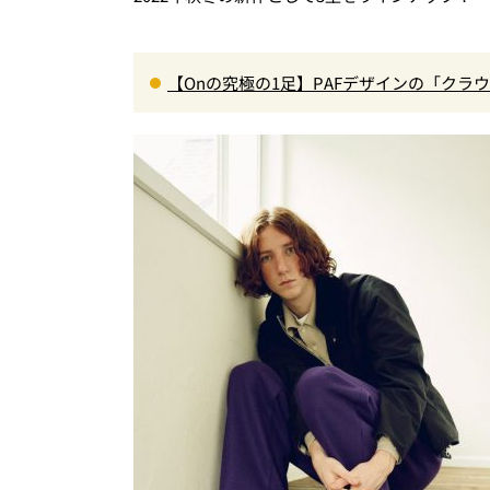
【Onの究極の1足】PAFデザインの「ク
れるハイテク靴”の最高峰