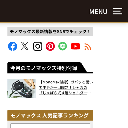
MENU
モノマックス最新情報をSNSでチェック！
今月のモノマックス特別付録
【MonoMax付録】ガバッと開い
て中身が一目瞭然！シャカの
「じゃばら式４層ショルダーバ
ッグ」は、出し入れのしやすさ
も過去最高レベルだった！
モノマックス 人気記事ランキング