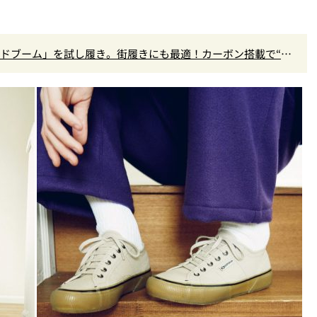
ラウドブーム」を試し履き。街履きにも最適！カーボン搭載で“走