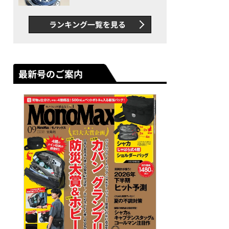
者が語る「GWR-B3000」最
新ムーブメントの衝撃
ランキング一覧を見る
最新号のご案内