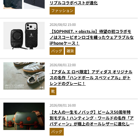
リプルコラボベストが進化
ファッション
2026/08/02 15:00
【SOPHNET. × objcts.io】待望の初コラボモ
ノはスコーピオンロゴを纏ったウェアラブルな
iPhoneケース！
バッグ
雑貨
2026/08/01 22:00
【アダム エ ロペ限定】アディダス オリジナル
スの名作「ハンドボール スペツィアル」がト
レンドのグレーに！
靴
2026/08/01 16:00
【大人の一生モノバッグ】ビームス50周年特
別モデル！ハンティング・ワールドの名作「ア
バディーン」が極上のオールレザーに進化して
登場
バッグ