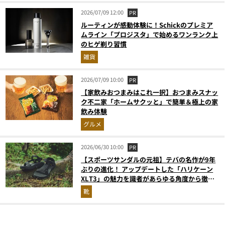
2026/07/09 12:00
PR
ルーティンが感動体験に！Schickのプレミア
ムライン「プロジスタ」で始めるワンランク上
のヒゲ剃り習慣
雑貨
2026/07/09 10:00
PR
【家飲みおつまみはこれ一択】おつまみスナッ
ク不二家「ホームサクッと」で簡単＆極上の家
飲み体験
グルメ
2026/06/30 10:00
PR
【スポーツサンダルの元祖】テバの名作が9年
ぶりの進化！ アップデートした「ハリケーン
XLT3」の魅力を識者があらゆる角度から徹底
解説！
靴