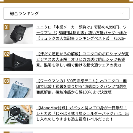
ユニクロ「本業メーカー顔負け」奇跡の4,990円、ワ
ークマン「2,500円は反則級」凄い万能バッグ…ほか
【リュックの人気記事ランキングベスト3】（2026年
6月版）
【汗だく通勤からの解放】ユニクロのポロシャツが夏
ビジネスの大正解！オリヒカの透け防止シャツも優
秀。酷暑も涼しい顔で働ける超快適ウエアの実力
【ワークマンの1,590円冷感デニム】vsユニクロ・無
印で比較！猛暑を乗り切る“涼感ロングパンツ”3選を
徹底解剖。接触冷感から綿100%まで決定版
【MonoMax付録】ガバッと開いて中身が一目瞭然！
シャカの「じゃばら式４層ショルダーバッグ」は、出
し入れのしやすさも過去最高レベルだった！