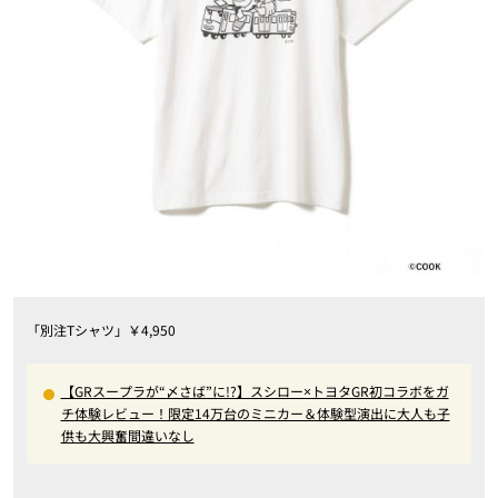
「別注Tシャツ」￥4,950
【GRスープラが“〆さば”に!?】スシロー×トヨタGR初コラボをガ
チ体験レビュー！限定14万台のミニカー＆体験型演出に大人も子
供も大興奮間違いなし