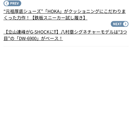
P
“元祖厚底シューズ”「HOKA」がクッショニングにこだわりま
くった力作！【鉄板スニーカー試し履き】
N
【立山連峰がG-SHOCKに⁉】八村塁シグネチャーモデルは“3つ
目”の「DW-6900」がベース！