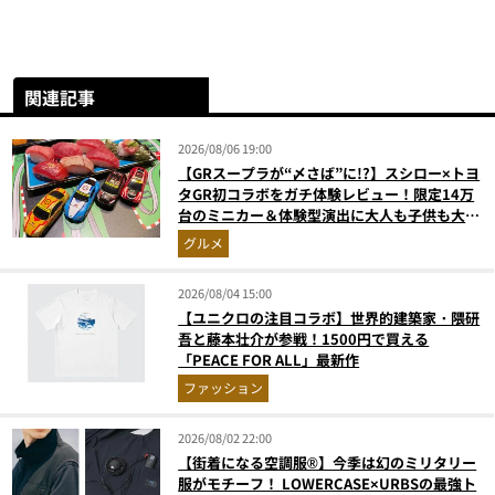
関連記事
2026/08/06 19:00
【GRスープラが“〆さば”に!?】スシロー×トヨ
タGR初コラボをガチ体験レビュー！限定14万
台のミニカー＆体験型演出に大人も子供も大興
奮間違いなし
グルメ
2026/08/04 15:00
【ユニクロの注目コラボ】世界的建築家・隈研
吾と藤本壮介が参戦！1500円で買える
「PEACE FOR ALL」最新作
ファッション
2026/08/02 22:00
【街着になる空調服®】今季は幻のミリタリー
服がモチーフ！ LOWERCASE×URBSの最強ト