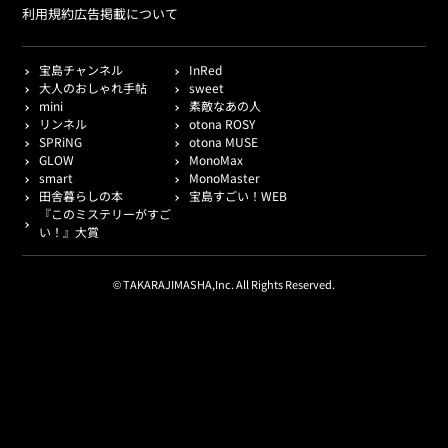
利用規約
広告掲載について
宝島チャンネル
InRed
大人のおしゃれ手帖
sweet
mini
素敵なあの人
リンネル
otona ROSY
SPRiNG
otona MUSE
GLOW
MonoMax
smart
MonoMaster
田舎暮らしの本
宝島すごい！WEB
『このミステリーがすご
い！』大賞
© TAKARAJIMASHA,Inc. All Rights Reserved.