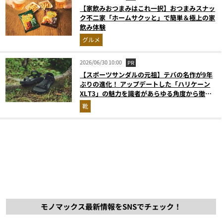
【家飲みおつまみはこれ一択】おつまみスナッ
ク不二家「ホームサクッと」で簡単＆極上の家
飲み体験
グルメ
2026/06/30 10:00
PR
【スポーツサンダルの元祖】テバの名作が9年
ぶりの進化！ アップデートした「ハリケーン
XLT3」の魅力を識者があらゆる角度から徹底
解説！
靴
モノマックス最新情報をSNSでチェック！