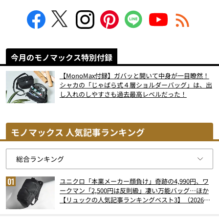
今月のモノマックス特別付録
【MonoMax付録】ガバッと開いて中身が一目瞭然！
シャカの「じゃばら式４層ショルダーバッグ」は、出
し入れのしやすさも過去最高レベルだった！
モノマックス 人気記事ランキング
ユニクロ「本業メーカー顔負け」奇跡の4,990円、ワ
ークマン「2,500円は反則級」凄い万能バッグ…ほか
【リュックの人気記事ランキングベスト3】（2026年
6月版）