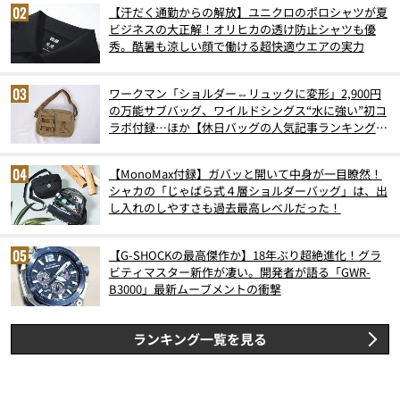
【汗だく通勤からの解放】ユニクロのポロシャツが夏
ビジネスの大正解！オリヒカの透け防止シャツも優
秀。酷暑も涼しい顔で働ける超快適ウエアの実力
ワークマン「ショルダー⇔リュックに変形」2,900円
の万能サブバッグ、ワイルドシングス“水に強い”初コ
ラボ付録…ほか【休日バッグの人気記事ランキングベ
スト3】（2026年6月版）
【MonoMax付録】ガバッと開いて中身が一目瞭然！
シャカの「じゃばら式４層ショルダーバッグ」は、出
し入れのしやすさも過去最高レベルだった！
【G-SHOCKの最高傑作か】18年ぶり超絶進化！グラ
ビティマスター新作が凄い。開発者が語る「GWR-
B3000」最新ムーブメントの衝撃
ランキング一覧を見る