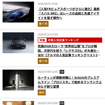
2026/08/01 10:00
【人気FRピュアスポーツがさらに進化】最新
「スバル BRZ」はレースの血統と先進アイサ
イトを宿す傑作へ
乗り物
2026/07/31 07:00
特集
月間人気記事ランキング
究極のGRカローラ“世界初公開”をプロが解
説、次世代を担う「レクサスES」が大進化…
ほか【クルマの人気記事ランキングベスト3】
（2026年6月版）
乗り物
2026/07/09 12:00
PR
ルーティンが感動体験に！Schickのプレミア
ムライン「プロジスタ」で始めるワンランク上
のヒゲ剃り習慣
雑貨
2026/07/09 10:00
PR