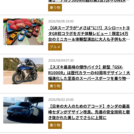
和の格調高きデザインを徹底チェック
乗り物
2026/08/06 19:00
【GRスープラが“〆さば”に!?】スシロー×トヨ
タGR初コラボをガチ体験レビュー！限定14万
台のミニカー＆体験型演出に大人も子供も大興
奮間違いなし
グルメ
2026/08/04 07:30
【スズキ最高峰の傑作バイク】新型「GSX-
R1000R」は歴代カラーの40周年デザイン！大
幅進化した至高のスーパースポーツを乗り物ラ
イターが解説
乗り物
2026/08/02 10:00
【日本の大人のためのアコード】ホンダの最高
峰セダンがデザイン改良。先進の安全技術と磨
き抜かれた美しさでさらに上質に
乗り物