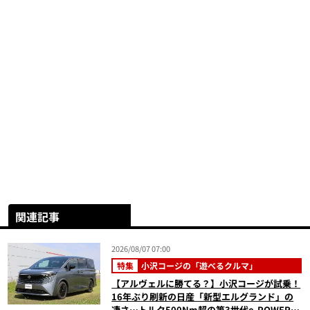
関連記事
2026/08/07 07:00
特集
小沢コージの「遊べるクルマ」
【アルヴェルに勝てる？】小沢コージが試乗！
16年ぶり刷新の日産「新型エルグランド」の
凄さ…トルク500Nm超の第3世代e-POWER＆