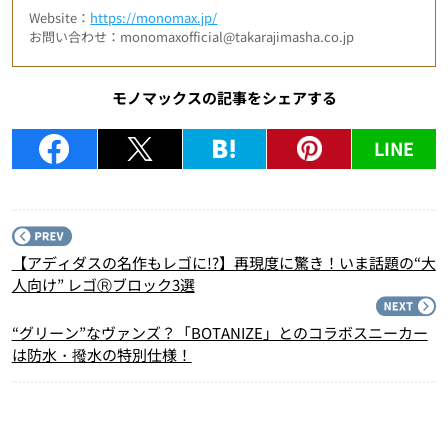
Website：
https://monomax.jp/
お問い合わせ：monomaxofficial@takarajimasha.co.jp
モノマックスの記事をシェアする
LINE
P
【アディダスの名作もレゴに!?】再現度に驚き！いま話題の“大
人向け” レゴⓇブロック3選
N
“グリーン”なヴァンズ？「BOTANIZE」とのコラボスニーカー
は防水・撥水の特別仕様！