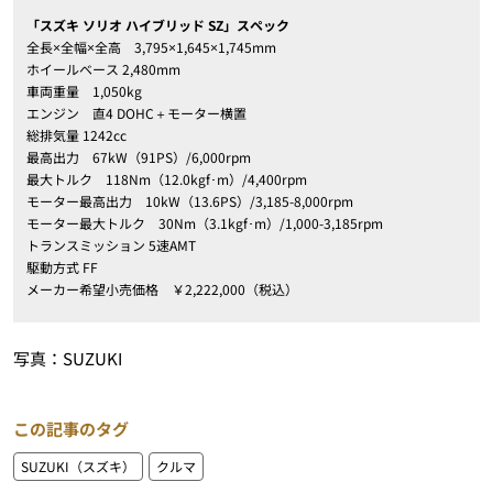
「スズキ ソリオ ハイブリッド SZ」スペック
全長×全幅×全高 3,795×1,645×1,745mm
ホイールベース 2,480mm
車両重量 1,050kg
エンジン 直4 DOHC＋モーター横置
総排気量 1242cc
最高出力 67kW（91PS）/6,000rpm
最大トルク 118Nm（12.0kgf･m）/4,400rpm
モーター最高出力 10kW（13.6PS）/3,185-8,000rpm
モーター最大トルク 30Nm（3.1kgf･m）/1,000-3,185rpm
トランスミッション 5速AMT
駆動方式 FF
メーカー希望小売価格 ￥2,222,000（税込）
写真：SUZUKI
この記事のタグ
SUZUKI（スズキ）
クルマ