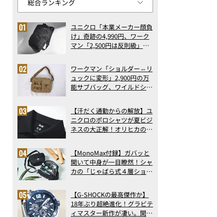
ユニクロ「本業メーカー顔負
け」奇跡の4,990円、ワーク
マン「2,500円は反則級」凄
い万能バッグ…ほか【リュッ
クの人気記事ランキングベス
ワークマン「ショルダー⇔リ
ト3】（2026年6月版）
ュックに変形」2,900円の万
能サブバッグ、ワイルドシン
グス“水に強い”初コラボ付
録…ほか【休日バッグの人気
【汗だく通勤からの解放】ユ
記事ランキングベスト3】
ニクロのポロシャツが夏ビジ
（2026年6月版）
ネスの大正解！オリヒカの透
け防止シャツも優秀。酷暑も
涼しい顔で働ける超快適ウエ
【MonoMax付録】ガバッと
アの実力
開いて中身が一目瞭然！シャ
カの「じゃばら式４層ショル
ダーバッグ」は、出し入れの
しやすさも過去最高レベルだ
【G-SHOCKの最高傑作か】
った！
18年ぶり超絶進化！グラビテ
ィマスター新作が凄い。開発