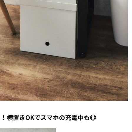
に！横置き
OK
でスマホの充電中も◎