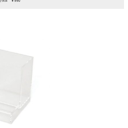
さ
9
㎝ ￥
990