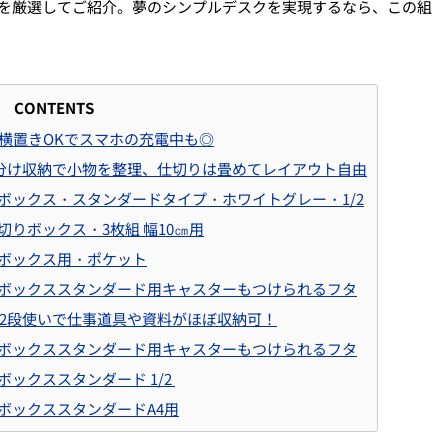
を厳選してご紹介。夢のシンプルデスクを実現するなら、この組
CONTENTS
横置き
OK
でスマホの充電中も◎
分け収納で小物を整理、仕切りは畳めてレイアウト自由
ルボックス・スタンダードタイプ・ホワイトグレー・
1/2
切りボックス・3枚組 幅10㎝用
ルボックス用・ポケット
ルボックススタンダード用キャスターもつけられるフタ
2
段使いで仕事道具や資料がほぼ収納可！
ルボックススタンダード用キャスターもつけられるフタ
ルボックススタンダード
1/2
ルボックススタンダード
A4
用