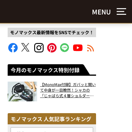
MENU
モノマックス最新情報をSNSでチェック！
今月のモノマックス特別付録
【MonoMax付録】ガバッと開い
て中身が一目瞭然！シャカの
「じゃばら式４層ショルダーバ
ッグ」は、出し入れのしやすさ
も過去最高レベルだった！
モノマックス 人気記事ランキング