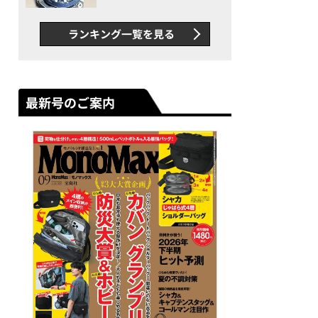
者が語る「GWR-B3000」最
新ムーブメントの衝撃
ランキング一覧を見る
最新号のご案内