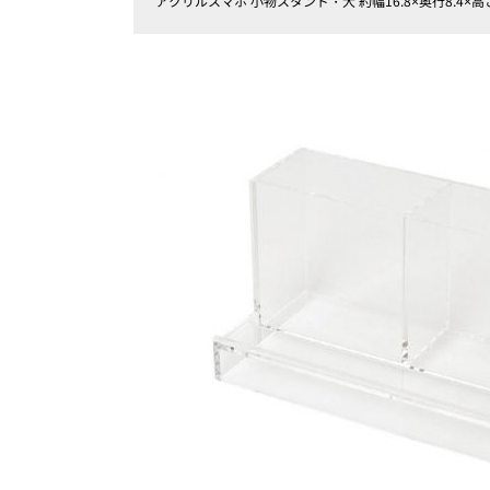
アクリルスマホ 小物スタンド・大 約幅
16.8×
奥行
8.4×
高