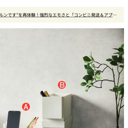
ルンです”を再体験！強烈なエモさと「コンビニ発送＆アプリ