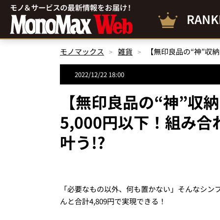
RANK
モノマックス
雑貨
2022/12/22 18:00
【無印良品の“神”収
5,000円以下！組み
叶う!?
「必要なもの以外、何も置かない」そんなシン
んと合計
4
,
809
円で実現できる！