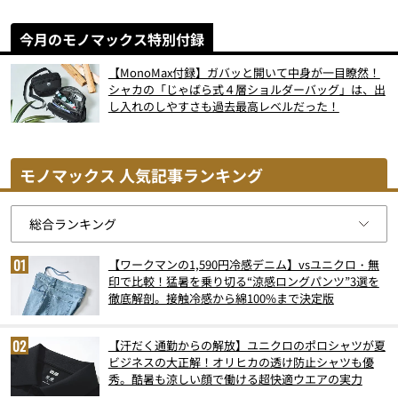
今月のモノマックス特別付録
【MonoMax付録】ガバッと開いて中身が一目瞭然！
シャカの「じゃばら式４層ショルダーバッグ」は、出
し入れのしやすさも過去最高レベルだった！
モノマックス 人気記事ランキング
【ワークマンの1,590円冷感デニム】vsユニクロ・無
印で比較！猛暑を乗り切る“涼感ロングパンツ”3選を
徹底解剖。接触冷感から綿100%まで決定版
【汗だく通勤からの解放】ユニクロのポロシャツが夏
ビジネスの大正解！オリヒカの透け防止シャツも優
秀。酷暑も涼しい顔で働ける超快適ウエアの実力