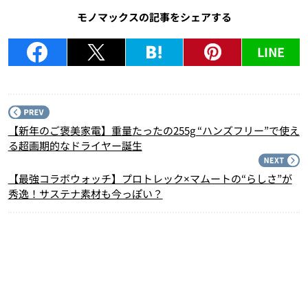
モノマックスの記事をシェアする
LINE
P
【新年のご褒美家電】重量たったの255g “ハンズフリー”で使え
る超画期的なドライヤー誕生
N
【最強コラボウォッチ】プロトレック×マムートの“らしさ”が
秀逸！サステナ素材も今っぽい？