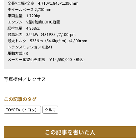
全長×全幅×全高 4,710×1,845×1,390mm
ホイールベース 2,730mm
車両重量 1,720kg
エンジン V型8気筒DOHC縦置
総排気量 4,968cc
最高出力 354kW（481PS）/7,100rpm
最大トルク 535Nm（54.6kgf･m）/4,800rpm
トランスミッション 8速AT
駆動方式 FR
メーカー希望小売価格 ￥14,550,000（税込）
写真提供／レクサス
この記事のタグ
TOYOTA（トヨタ）
クルマ
この記事を書いた人