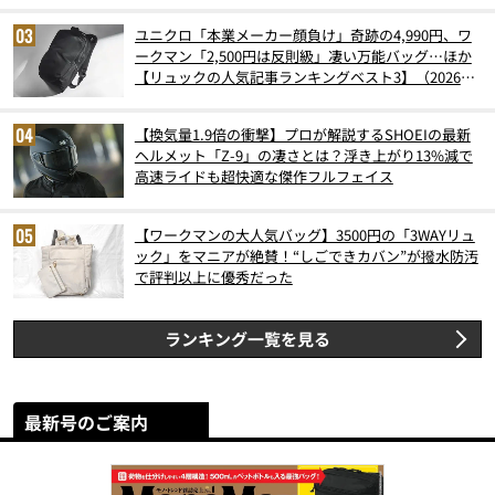
ユニクロ「本業メーカー顔負け」奇跡の4,990円、ワ
ークマン「2,500円は反則級」凄い万能バッグ…ほか
【リュックの人気記事ランキングベスト3】（2026年
6月版）
【換気量1.9倍の衝撃】プロが解説するSHOEIの最新
ヘルメット「Z-9」の凄さとは？浮き上がり13%減で
高速ライドも超快適な傑作フルフェイス
【ワークマンの大人気バッグ】3500円の「3WAYリュ
ック」をマニアが絶賛！“しごできカバン”が撥水防汚
で評判以上に優秀だった
ランキング一覧を見る
最新号のご案内