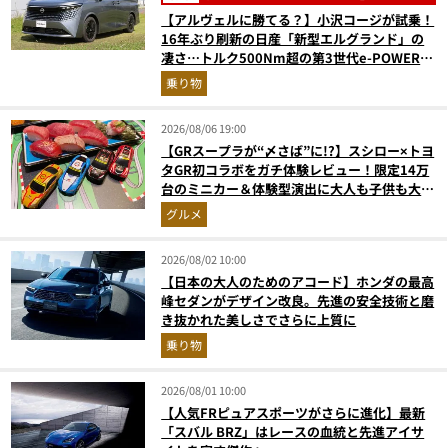
【アルヴェルに勝てる？】小沢コージが試乗！
16年ぶり刷新の日産「新型エルグランド」の
凄さ…トルク500Nm超の第3世代e-POWER＆
和の格調高きデザインを徹底チェック
乗り物
2026/08/06 19:00
【GRスープラが“〆さば”に!?】スシロー×トヨ
タGR初コラボをガチ体験レビュー！限定14万
台のミニカー＆体験型演出に大人も子供も大興
奮間違いなし
グルメ
2026/08/02 10:00
【日本の大人のためのアコード】ホンダの最高
峰セダンがデザイン改良。先進の安全技術と磨
き抜かれた美しさでさらに上質に
乗り物
2026/08/01 10:00
【人気FRピュアスポーツがさらに進化】最新
「スバル BRZ」はレースの血統と先進アイサ