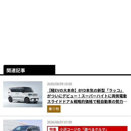
関連記事
2026/08/09 10:00
【軽EVの大本命】BYD本気の新型「ラッコ」
がついにデビュー！スーパーハイトに両側電動
スライドドア＆戦略的価格で軽自動車の勢力図
はどうなる？
乗り物
2026/08/07 07:00
特集
小沢コージの「遊べるクルマ」