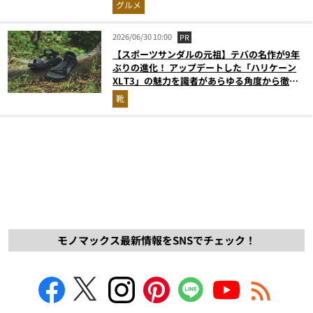
グルメ
2026/06/30 10:00
PR
【スポーツサンダルの元祖】テバの名作が9年
ぶりの進化！ アップデートした「ハリケーン
XLT3」の魅力を識者があらゆる角度から徹底
解説！
靴
モノマックス最新情報をSNSでチェック！