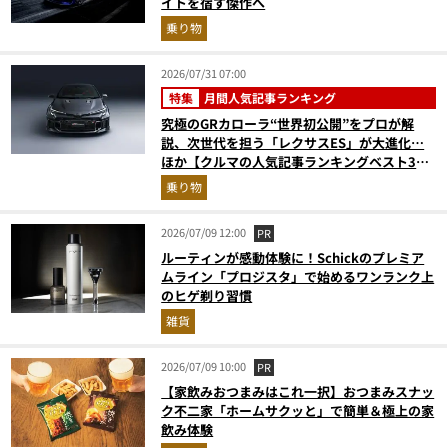
イトを宿す傑作へ
乗り物
2026/07/31 07:00
特集
月間人気記事ランキング
究極のGRカローラ“世界初公開”をプロが解
説、次世代を担う「レクサスES」が大進化…
ほか【クルマの人気記事ランキングベスト3】
（2026年6月版）
乗り物
2026/07/09 12:00
PR
ルーティンが感動体験に！Schickのプレミア
ムライン「プロジスタ」で始めるワンランク上
のヒゲ剃り習慣
雑貨
2026/07/09 10:00
PR
【家飲みおつまみはこれ一択】おつまみスナッ
ク不二家「ホームサクッと」で簡単＆極上の家
飲み体験