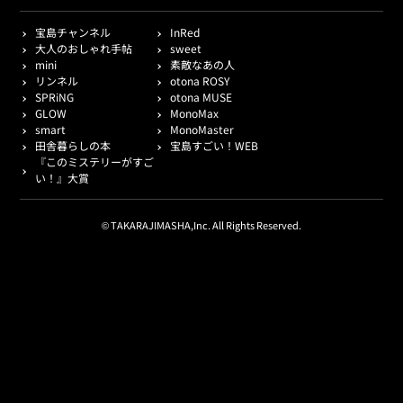
宝島チャンネル
InRed
大人のおしゃれ手帖
sweet
mini
素敵なあの人
リンネル
otona ROSY
SPRiNG
otona MUSE
GLOW
MonoMax
smart
MonoMaster
田舎暮らしの本
宝島すごい！WEB
『このミステリーがすご
い！』大賞
© TAKARAJIMASHA,Inc. All Rights Reserved.