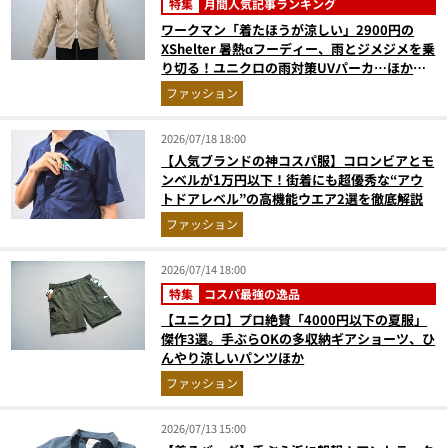
特集
月間人気記事ランキング
ワークマン「着たほうが涼しい」2900円の
XShelter 暑熱αフーディー、雨とジメジメを乗
り切る！ユニクロの雨対策UVパーカ…ほか
【アウターの人気記事ランキングベスト3】
ファッション
（2026年6月版）
2026/07/18 18:00
【人気ブランドの神コスパ服】コロンビアとモ
ンベルが1万円以下！街着にも超優秀な“アウ
トドアレベル”の高機能ウエア2選を徹底解説
ファッション
2026/07/14 18:00
特集
コスパ最強の逸品
【ユニクロ】プロ絶賛「4000円以下の夏服」
傑作3選。手ぶらOKの多収納ギアショーツ、ひ
んやり涼しいパンツほか
ファッション
2026/07/13 15:00