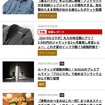
【着るバッグ】手ぶら派に朗報！アントラック
の多収納ジップジャケットが便利すぎる。前を
閉めたまま荷物が出せる進化したポケット配置
ファッション
2026/07/10 20:00
特集
体験レポート
【GU×EGコラボ】大人の休日服にアリ？
3,990円のジャケットを2ヶ月着倒し本音レビ
ュー。これぞ夏のインフラ服!? 5段階評価で採
点
ファッション
2026/07/09 12:00
PR
ルーティンが感動体験に！Schickのプレミア
ムライン「プロジスタ」で始めるワンランク上
のヒゲ剃り習慣
雑貨
2026/07/09 10:00
PR
【家飲みおつまみはこれ一択】おつまみスナッ