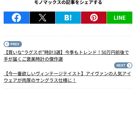
モノマックスの記事をシェアする
LINE
P
【買いな“ラグスボ”時計3選】今季もトレンド！50万円前後で
手が届くご褒美時計の傑作選
N
【今一番欲しいヴィンテージテイスト】アイヴァンの人気アイ
ウェアが肉厚のサングラス仕様に！