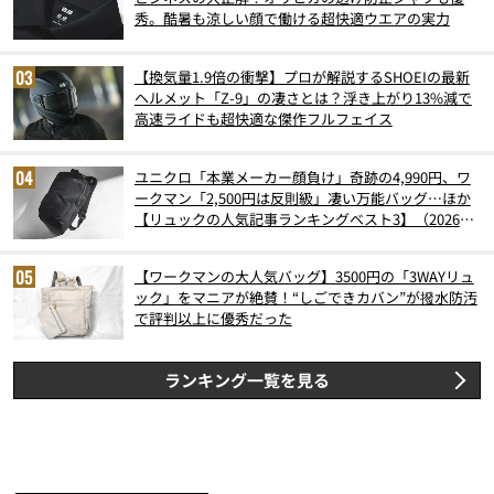
秀。酷暑も涼しい顔で働ける超快適ウエアの実力
【換気量1.9倍の衝撃】プロが解説するSHOEIの最新
ヘルメット「Z-9」の凄さとは？浮き上がり13%減で
高速ライドも超快適な傑作フルフェイス
ユニクロ「本業メーカー顔負け」奇跡の4,990円、ワ
ークマン「2,500円は反則級」凄い万能バッグ…ほか
【リュックの人気記事ランキングベスト3】（2026年
6月版）
【ワークマンの大人気バッグ】3500円の「3WAYリュ
ック」をマニアが絶賛！“しごできカバン”が撥水防汚
で評判以上に優秀だった
ランキング一覧を見る