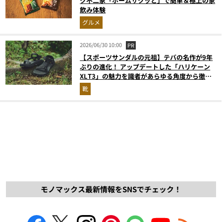
ク不二家「ホームサクッと」で簡単＆極上の家
飲み体験
グルメ
2026/06/30 10:00
PR
【スポーツサンダルの元祖】テバの名作が9年
ぶりの進化！ アップデートした「ハリケーン
XLT3」の魅力を識者があらゆる角度から徹底
解説！
靴
モノマックス最新情報をSNSでチェック！