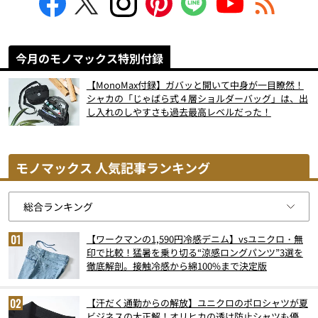
今月のモノマックス特別付録
【MonoMax付録】ガバッと開いて中身が一目瞭然！
シャカの「じゃばら式４層ショルダーバッグ」は、出
し入れのしやすさも過去最高レベルだった！
モノマックス 人気記事ランキング
【ワークマンの1,590円冷感デニム】vsユニクロ・無
印で比較！猛暑を乗り切る“涼感ロングパンツ”3選を
徹底解剖。接触冷感から綿100%まで決定版
【汗だく通勤からの解放】ユニクロのポロシャツが夏
ビジネスの大正解！オリヒカの透け防止シャツも優