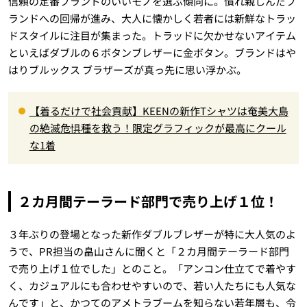
信頼の定番ブランドのいいモノを選ぶ傾向に。慣れ親しんだブ
ランドへの回帰が進み、大人に懐かしく若者には新鮮なトラッ
ドスタイルに注目が集まった。トラッドに欠かせないアイテム
といえばダブルの６ボタンブレザーに金ボタン。ブランドはや
はりブルックス ブラザーズが真っ先に思い浮かぶ。
【着るだけで社会貢献】KEENの新作Tシャツは奄美大島
の絶滅危惧種を救う！限定グラフィックが最高にクール
な1着
２カ月間テーラード部門で売り上げ１位！
３年ぶりの登場となった新作ダブルブレザーが特に大人気のよ
うで、PR担当の畠山さんに聞くと「２カ月間テーラード部門
で売り上げ１位でした」とのこと。「アンコン仕立てで着やす
く、カジュアルにも合わせやすいので、若い人たちにも人気な
んです」と、かつてのアメトラブームを知らない若年層も、令