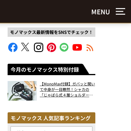
MENU
モノマックス最新情報をSNSでチェック！
今月のモノマックス特別付録
【MonoMax付録】ガバッと開い
て中身が一目瞭然！シャカの
「じゃばら式４層ショルダーバ
ッグ」は、出し入れのしやすさ
も過去最高レベルだった！
モノマックス 人気記事ランキング