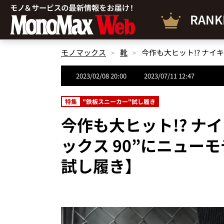
RANK
モノマックス
靴
2023/02/08 20:00
2023/07/11 12:47
特集
"鉄板スニーカー"試し履き
今作も大ヒット!? ナ
ックス 90”にニュー
試し履き】