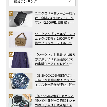
ユニクロ「本業メーカー顔負
け」奇跡の4,990円、ワーク
マン「2,500円は反則級」凄
い万能バッグ…ほか【リュッ
クの人気記事ランキングベス
ワークマン「ショルダー⇔リ
ト3】（2026年6月版）
ュックに変形」2,900円の万
能サブバッグ、ワイルドシン
グス“水に強い”初コラボ付
録…ほか【休日バッグの人気
【ワークマン】猛暑でも着る
記事ランキングベスト3】
方が涼しい「表面温度-10℃
（2026年6月版）
の氷撃ウェア」をレビュ
ー！“腕だけ濡らすのが正
解”の気化冷却機能が凄い
【G-SHOCKの最高傑作か】
18年ぶり超絶進化！グラビテ
ィマスター新作が凄い。開発
者が語る「GWR-B3000」最
新ムーブメントの衝撃
【MonoMax付録】ガバッと
開いて中身が一目瞭然！シャ
カの「じゃばら式４層ショル