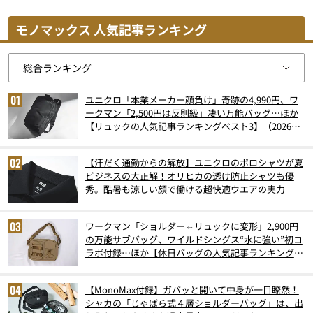
モノマックス 人気記事ランキング
ユニクロ「本業メーカー顔負け」奇跡の4,990円、ワ
ークマン「2,500円は反則級」凄い万能バッグ…ほか
【リュックの人気記事ランキングベスト3】（2026年
6月版）
【汗だく通勤からの解放】ユニクロのポロシャツが夏
ビジネスの大正解！オリヒカの透け防止シャツも優
秀。酷暑も涼しい顔で働ける超快適ウエアの実力
ワークマン「ショルダー⇔リュックに変形」2,900円
の万能サブバッグ、ワイルドシングス“水に強い”初コ
ラボ付録…ほか【休日バッグの人気記事ランキングベ
スト3】（2026年6月版）
【MonoMax付録】ガバッと開いて中身が一目瞭然！
シャカの「じゃばら式４層ショルダーバッグ」は、出