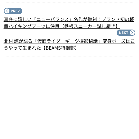
P
真冬に嬉しい「ニューバランス」名作が復刻！ブランド初の軽
量ハイキングブーツに注目【鉄板スニーカー試し履き】
N
北村 諒が語る「仮面ライダーギーツ撮影秘話」変身ポーズはこ
うやって生まれた【BEAMS特撮部】