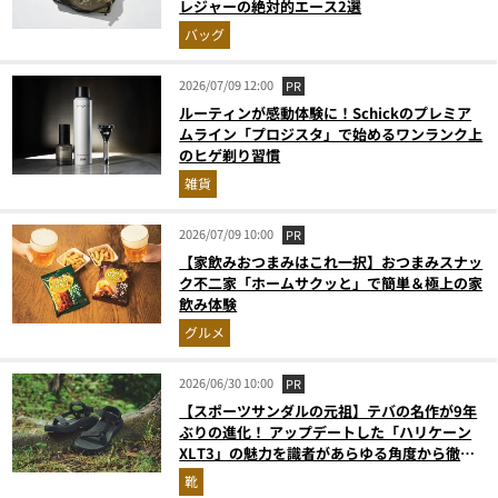
レジャーの絶対的エース2選
バッグ
2026/07/09 12:00
PR
ルーティンが感動体験に！Schickのプレミア
ムライン「プロジスタ」で始めるワンランク上
のヒゲ剃り習慣
雑貨
2026/07/09 10:00
PR
【家飲みおつまみはこれ一択】おつまみスナッ
ク不二家「ホームサクッと」で簡単＆極上の家
飲み体験
グルメ
2026/06/30 10:00
PR
【スポーツサンダルの元祖】テバの名作が9年
ぶりの進化！ アップデートした「ハリケーン
XLT3」の魅力を識者があらゆる角度から徹底
解説！
靴