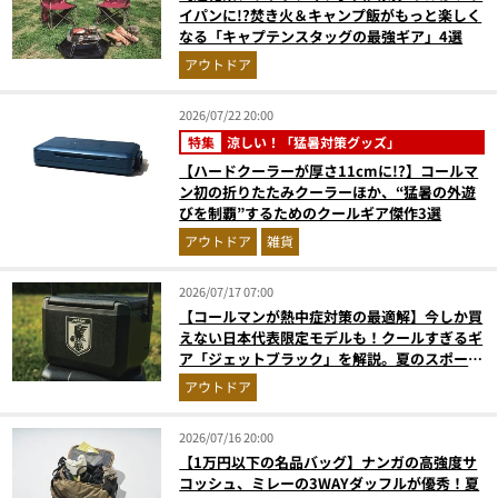
イパンに!?焚き火＆キャンプ飯がもっと楽しく
なる「キャプテンスタッグの最強ギア」4選
アウトドア
2026/07/22 20:00
特集
涼しい！「猛暑対策グッズ」
【ハードクーラーが厚さ11cmに!?】コールマ
ン初の折りたたみクーラーほか、“猛暑の外遊
びを制覇”するためのクールギア傑作3選
アウトドア
雑貨
2026/07/17 07:00
【コールマンが熱中症対策の最適解】今しか買
えない日本代表限定モデルも！クールすぎるギ
ア「ジェットブラック」を解説。夏のスポーツ
応援＆レジャーの強い味方
アウトドア
2026/07/16 20:00
【1万円以下の名品バッグ】ナンガの高強度サ
コッシュ、ミレーの3WAYダッフルが優秀！夏