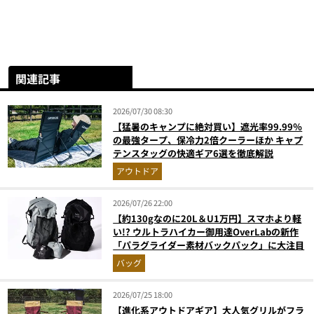
関連記事
2026/07/30 08:30
【猛暑のキャンプに絶対買い】遮光率99.99％
の最強タープ、保冷力2倍クーラーほか キャプ
テンスタッグの快適ギア6選を徹底解説
アウトドア
2026/07/26 22:00
【約130gなのに20L＆U1万円】スマホより軽
い!? ウルトラハイカー御用達OverLabの新作
「パラグライダー素材バックパック」に大注目
バッグ
2026/07/25 18:00
【進化系アウトドアギア】大人気グリルがフラ