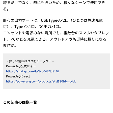
誇るだけでなく、熱にも強いため、様々なシーンで使用でき
る。
肝心の出力ポートは、USBType-A×2口（ひとつは急速充電
可）、Type-C×1口、DC出力×1口。
コンセントや電源のない場所でも、複数台のスマホやタブレッ
ト、PCなどを充電できる。アウトドアや防災時に頼りになる
傑作だ。
＝詳しい情報はココをチェック！＝
PowerArQ公式サイト
https://sm-tap.com/lp/tcd048/l0810/
PowerArQ Direct
https://powerarq.com/products/stsl120fd-mc4dc
この記事の画像一覧