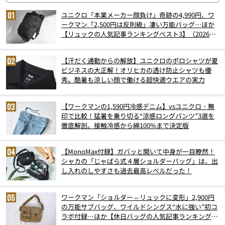
ユニクロ「本業メーカー顔負け」奇跡の4,990円、ワ
ークマン「2,500円は反則級」凄い万能バッグ…ほか
【リュックの人気記事ランキングベスト3】（2026年
6月版）
【汗だく通勤からの解放】ユニクロのポロシャツが夏
ビジネスの大正解！オリヒカの透け防止シャツも優
秀。酷暑も涼しい顔で働ける超快適ウエアの実力
【ワークマンの1,590円冷感デニム】vsユニクロ・無
印で比較！猛暑を乗り切る“涼感ロングパンツ”3選を
徹底解剖。接触冷感から綿100%まで決定版
【MonoMax付録】ガバッと開いて中身が一目瞭然！
シャカの「じゃばら式４層ショルダーバッグ」は、出
し入れのしやすさも過去最高レベルだった！
ワークマン「ショルダー⇔リュックに変形」2,900円
の万能サブバッグ、ワイルドシングス“水に強い”初コ
ラボ付録…ほか【休日バッグの人気記事ランキングベ