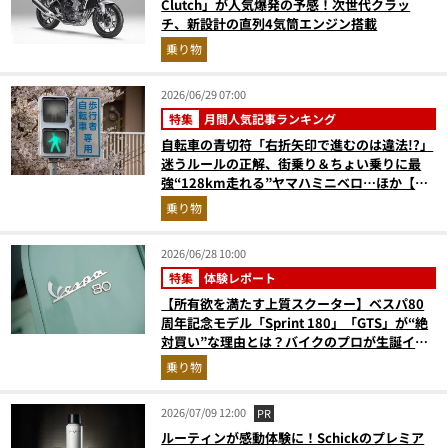
Clutch」が人気爆発の予感！次世代クラッ
チ、新設計の直列4気筒エンジン搭載
乗り物
2026/06/29 07:00
特集
月間人気記事ランキング
自転車の青切符「右折矢印で進むのは違法!?」
迷うルールの正解、街乗り＆ちょい乗りに最
強“128km走れる”ヤマハミニベロ…ほか【自
転車の人気記事ランキングベスト3】（2026年
乗り物
5月版）
2026/06/28 10:00
特集
体験レポート
【所有欲を満たす上質スクーター】ベスパ80
周年記念モデル「Sprint 180」「GTS」が“絶
対買い”な理由とは？バイクのプロが生誕イベ
ントから実車レビュー！
乗り物
2026/07/09 12:00
PR
ルーティンが感動体験に！Schickのプレミア