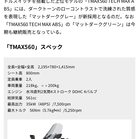
ドルスイッチを搭載した上位モデルの「TMAX560 TECH MAX A
BS」には、ダークトーンのローコントラストで洗練された質感
を表現した「マットダークグレー」が新採用となるのだ。なお
「TMAX560 TECH MAX ABS」の「マットダークグリーン」は今
期も継続販売となっている。
「TMAX560」スペック
全長×全幅×全高 2,195×780×1,415mm
シート高 800mm
定員乗車 2人
車両重量 218kg、＜＞200kg
エンジン 水冷直列2気筒4ストローク DOHC 4バルブ
総排気量 561cc
最高出力 35kW（48PS）/7,500rpm
最大トルク 56Nm（5.7kgf•m）/5,250rpm