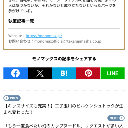
人は気づかないが、それがないと成り立たないといったパーツを
手がけている。
執筆記事一覧
Website：
https://monomax.jp/
お問い合わせ：monomaxofficial@takarajimasha.co.jp
モノマックスの記事をシェアする
LINE
P
【キッズサイズも充実！】二子玉川のビルケンシュトックが生
まれ変わった！
N
「もう一度食べたい幻のカップヌードル」リクエストが多い人