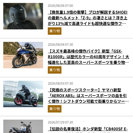
2026/08/06 07:00
【換気量1.9倍の衝撃】プロが解説するSHOEI
の最新ヘルメット「Z-9」の凄さとは？浮き上
がり13%減で高速ライドも超快適な傑作フル
フェイス
乗り物
2026/08/04 07:30
【スズキ最高峰の傑作バイク】新型「GSX-
R1000R」は歴代カラーの40周年デザイン！大
幅進化した至高のスーパースポーツを乗り物ラ
イターが解説
乗り物
2026/08/03 07:30
【究極のスポーツスクーター】ヤマハ新型
「AEROX ABS」はスーパースポーツの血を引
く傑作！シフトダウン可能で街乗りからツーリ
ングまで最強
乗り物
2026/07/29 07:30
【伝説の名車復活】ホンダ新型「CB400SF E-