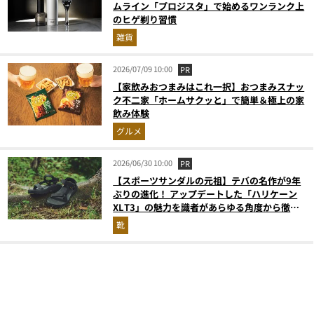
ムライン「プロジスタ」で始めるワンランク上
のヒゲ剃り習慣
雑貨
2026/07/09 10:00
PR
【家飲みおつまみはこれ一択】おつまみスナッ
ク不二家「ホームサクッと」で簡単＆極上の家
飲み体験
グルメ
2026/06/30 10:00
PR
【スポーツサンダルの元祖】テバの名作が9年
ぶりの進化！ アップデートした「ハリケーン
XLT3」の魅力を識者があらゆる角度から徹底
解説！
靴