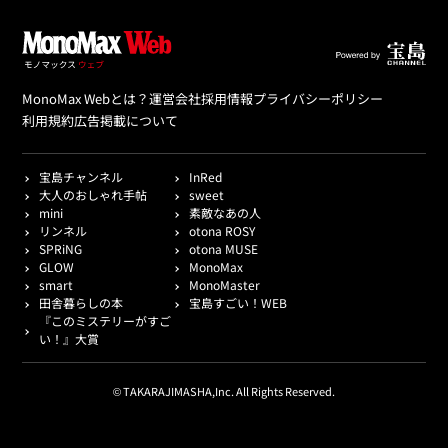
MonoMax Webとは？
運営会社
採用情報
プライバシーポリシー
利用規約
広告掲載について
宝島チャンネル
InRed
大人のおしゃれ手帖
sweet
mini
素敵なあの人
リンネル
otona ROSY
SPRiNG
otona MUSE
GLOW
MonoMax
smart
MonoMaster
田舎暮らしの本
宝島すごい！WEB
『このミステリーがすご
い！』大賞
© TAKARAJIMASHA,Inc. All Rights Reserved.