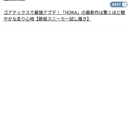
N
ゴアテックスで最強アプデ！「HOKA」の最新作は驚くほど軽
やかな走り心地【鉄板スニーカー試し履き】