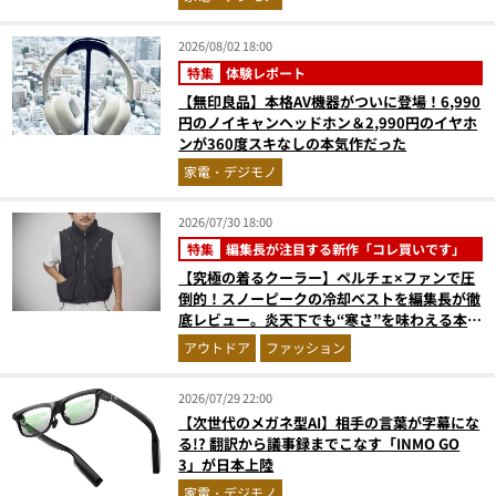
2026/08/02 18:00
特集
体験レポート
【無印良品】本格AV機器がついに登場！6,990
円のノイキャンヘッドホン＆2,990円のイヤホ
ンが360度スキなしの本気作だった
家電・デジモノ
2026/07/30 18:00
特集
編集長が注目する新作「コレ買いです」
【究極の着るクーラー】ペルチェ×ファンで圧
倒的！スノーピークの冷却ベストを編集長が徹
底レビュー。炎天下でも“寒さ”を味わえる本気
のギア『コレ買いです』Vol.172
アウトドア
ファッション
2026/07/29 22:00
【次世代のメガネ型AI】相手の言葉が字幕にな
る!? 翻訳から議事録までこなす「INMO GO
3」が日本上陸
家電・デジモノ