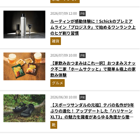
2026/07/09 12:00
PR
ルーティンが感動体験に！Schickのプレミア
ムライン「プロジスタ」で始めるワンランク上
のヒゲ剃り習慣
雑貨
2026/07/09 10:00
PR
【家飲みおつまみはこれ一択】おつまみスナッ
ク不二家「ホームサクッと」で簡単＆極上の家
飲み体験
グルメ
2026/06/30 10:00
PR
【スポーツサンダルの元祖】テバの名作が9年
ぶりの進化！ アップデートした「ハリケーン
XLT3」の魅力を識者があらゆる角度から徹底
解説！
靴