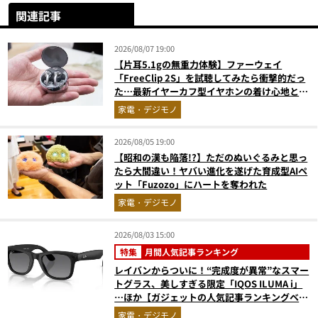
関連記事
2026/08/07 19:00
【片耳5.1gの無重力体験】ファーウェイ
「FreeClip 2S」を試聴してみたら衝撃的だっ
た…最新イヤーカフ型イヤホンの着け心地とAI
技術に感動
家電・デジモノ
2026/08/05 19:00
【昭和の漢も陥落!?】ただのぬいぐるみと思っ
たら大間違い！ヤバい進化を遂げた育成型AIペ
ット「Fuzozo」にハートを奪われた
家電・デジモノ
2026/08/03 15:00
特集
月間人気記事ランキング
レイバンからついに！“完成度が異常”なスマー
トグラス、美しすぎる限定「IQOS ILUMA i」
…ほか【ガジェットの人気記事ランキングベス
ト3】（2026年6月版）
家電・デジモノ