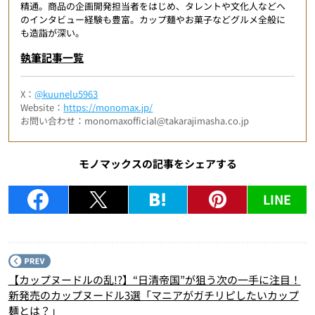
精通。商品の企画開発担当者をはじめ、タレントや文化人などへ
のインタビュー経験も豊富。カップ麺やお菓子などグルメ全般に
も造詣が深い。
執筆記事一覧
X：
@kuunelu5963
Website：
https://monomax.jp/
お問い合わせ：monomaxofficial@takarajimasha.co.jp
モノマックスの記事をシェアする
LINE
P
【カップヌードルの乱!?】“日清帝国”が狙う次の一手に注目！
新発売のカップヌードル3選「マニアがガチリピしたいカップ
麺とは？」