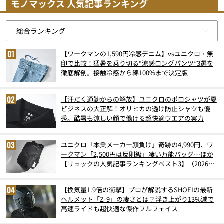
モノマックス 人気記事ランキング
【ワークマンの1,590円冷感デニム】vsユニクロ・無
印で比較！猛暑を乗り切る“涼感ロングパンツ”3選を
徹底解剖。接触冷感から綿100%まで決定版
【汗だく通勤からの解放】ユニクロのポロシャツが夏
ビジネスの大正解！オリヒカの透け防止シャツも優
秀。酷暑も涼しい顔で働ける超快適ウエアの実力
ユニクロ「本業メーカー顔負け」奇跡の4,990円、ワ
ークマン「2,500円は反則級」凄い万能バッグ…ほか
【リュックの人気記事ランキングベスト3】（2026年
6月版）
【換気量1.9倍の衝撃】プロが解説するSHOEIの最新
ヘルメット「Z-9」の凄さとは？浮き上がり13%減で
高速ライドも超快適な傑作フルフェイス