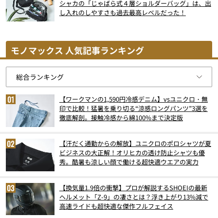
シャカの「じゃばら式４層ショルダーバッグ」は、出
し入れのしやすさも過去最高レベルだった！
モノマックス 人気記事ランキング
【ワークマンの1,590円冷感デニム】vsユニクロ・無
印で比較！猛暑を乗り切る“涼感ロングパンツ”3選を
徹底解剖。接触冷感から綿100%まで決定版
【汗だく通勤からの解放】ユニクロのポロシャツが夏
ビジネスの大正解！オリヒカの透け防止シャツも優
秀。酷暑も涼しい顔で働ける超快適ウエアの実力
【換気量1.9倍の衝撃】プロが解説するSHOEIの最新
ヘルメット「Z-9」の凄さとは？浮き上がり13%減で
高速ライドも超快適な傑作フルフェイス