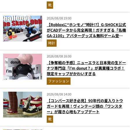
靴
2026/08/08 19:00
【Robloxに“ホンモノ”時計!?】G-SHOCK公式
がCADデータから完全再現！ガチすぎる「名機
GA-2100」アバターグッズ＆無料ゲーム登場
が見逃せない
時計
2026/08/08 16:00
【争奪戦の予感】ニューエラと日本発の生ドー
ナツ専門店「I'm donut？」が異業種コラボ！
限定キャップがかわいすぎる
ファッション
2026/08/08 14:00
【コンバース好き必見】90年代の星入りトウ
ガードを再現！ヴィンテージ顔の「ワンスタ
ー」が履き心地もアップデート
靴