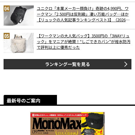
ユニクロ「本業メーカー顔負け」奇跡の4,990円、ワ
ークマン「2,500円は反則級」凄い万能バッグ…ほか
【リュックの人気記事ランキングベスト3】（2026年
6月版）
【ワークマンの大人気バッグ】3500円の「3WAYリュ
ック」をマニアが絶賛！“しごできカバン”が撥水防汚
で評判以上に優秀だった
ランキング一覧を見る
最新号のご案内