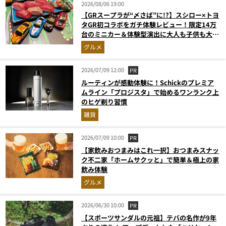
2026/08/06 19:00
【GRスープラが“〆さば”に!?】スシロー×トヨ
タGR初コラボをガチ体験レビュー！限定14万
台のミニカー＆体験型演出に大人も子供も大興
奮間違いなし
グルメ
2026/07/09 12:00
PR
ルーティンが感動体験に！Schickのプレミア
ムライン「プロジスタ」で始めるワンランク上
のヒゲ剃り習慣
雑貨
2026/07/09 10:00
PR
【家飲みおつまみはこれ一択】おつまみスナッ
ク不二家「ホームサクッと」で簡単＆極上の家
飲み体験
グルメ
2026/06/30 10:00
PR
【スポーツサンダルの元祖】テバの名作が9年