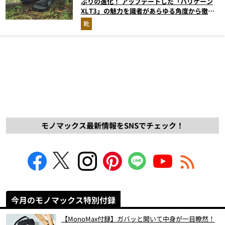
ぶりの進化！ アップデートした「ハリケーン
XLT3」の魅力を識者があらゆる角度から徹底
解説！
靴
モノマックス最新情報をSNSでチェック！
今月のモノマックス特別付録
【MonoMax付録】ガバッと開いて中身が一目瞭然！