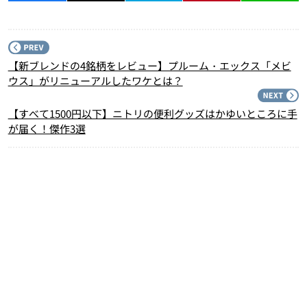
P
【新ブレンドの4銘柄をレビュー】プルーム・エックス「メビ
ウス」がリニューアルしたワケとは？
N
【すべて1500円以下】ニトリの便利グッズはかゆいところに手
が届く！傑作3選