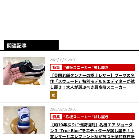
関連記事
2026/08/09 20:00
特集
"鉄板スニーカー"試し履き
【英国老舗タンナーの極上レザー】プーマの名
作「スウェード」特別モデルをエディターが試
し履き！大人が選ぶべき最高峰スニーカー
靴
2026/08/08 20:00
特集
"鉄板スニーカー"試し履き
【約10年ぶりに伝説復刻】名機エア ジョーダ
ン 3 “True Blue”をエディターが試し履き！上
質レザーとエレファント柄が放つ圧倒的存在感