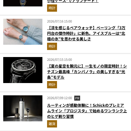
小径ケース”でアップデート！
時計
2026/07/16 15:00
【涼を感じるペアウォッチ】ベーリング「3万
円台の傑作時計」に新色。アイスブルーは“北
極の氷”を思わせる美しさ
時計
2026/07/15 15:00
【夏の星空を腕元に】一生モノの限定時計！シ
チズン最高峰「カンパノラ」の美しすぎる“光
条”モデル
時計
2026/07/09 12:00
PR
ルーティンが感動体験に！Schickのプレミア
ムライン「プロジスタ」で始めるワンランク上
のヒゲ剃り習慣
雑貨