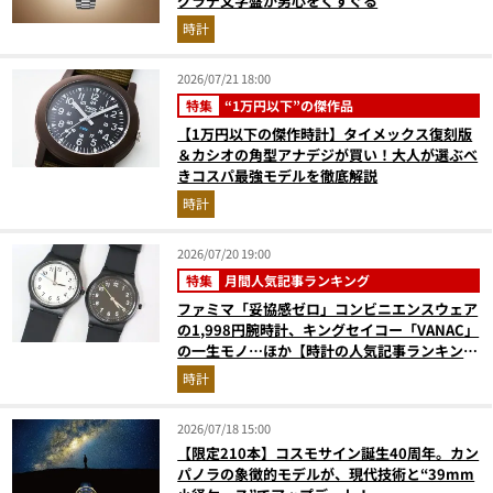
グラデ文字盤が男心をくすぐる
時計
2026/07/21 18:00
特集
“1万円以下”の傑作品
【1万円以下の傑作時計】タイメックス復刻版
＆カシオの角型アナデジが買い！大人が選ぶべ
きコスパ最強モデルを徹底解説
時計
2026/07/20 19:00
特集
月間人気記事ランキング
ファミマ「妥協感ゼロ」コンビニエンスウェア
の1,998円腕時計、キングセイコー「VANAC」
の一生モノ…ほか【時計の人気記事ランキング
ベスト3】（2026年6月版）
時計
2026/07/18 15:00
【限定210本】コスモサイン誕生40周年。カン
パノラの象徴的モデルが、現代技術と“39mm