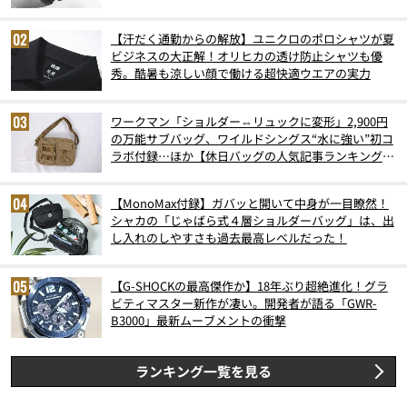
6月版）
【汗だく通勤からの解放】ユニクロのポロシャツが夏
ビジネスの大正解！オリヒカの透け防止シャツも優
秀。酷暑も涼しい顔で働ける超快適ウエアの実力
ワークマン「ショルダー⇔リュックに変形」2,900円
の万能サブバッグ、ワイルドシングス“水に強い”初コ
ラボ付録…ほか【休日バッグの人気記事ランキングベ
スト3】（2026年6月版）
【MonoMax付録】ガバッと開いて中身が一目瞭然！
シャカの「じゃばら式４層ショルダーバッグ」は、出
し入れのしやすさも過去最高レベルだった！
【G-SHOCKの最高傑作か】18年ぶり超絶進化！グラ
ビティマスター新作が凄い。開発者が語る「GWR-
B3000」最新ムーブメントの衝撃
ランキング一覧を見る