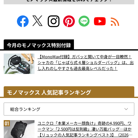
今月のモノマックス特別付録
【MonoMax付録】ガバッと開いて中身が一目瞭然！
シャカの「じゃばら式４層ショルダーバッグ」は、出
し入れのしやすさも過去最高レベルだった！
モノマックス 人気記事ランキング
ユニクロ「本業メーカー顔負け」奇跡の4,990円、ワ
ークマン「2,500円は反則級」凄い万能バッグ…ほか
【リュックの人気記事ランキングベスト3】（2026年