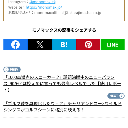
Instagram：
@monomax_tkj
Website：
https://monomax.jp/
お問い合わせ：monomaxofficial@takarajimasha.co.jp
モノマックスの記事をシェアする
LINE
P
「1000点満点のスニーカー!?」話題沸騰中のニューバラン
ス“90/60”は控えめに言っても最高レベルでした【使用レポー
ト】
N
「ゴルフ愛を具現化したウェア」チャリアンドコー×ワイルド
シングスがゴルフシーンに格別に映える！