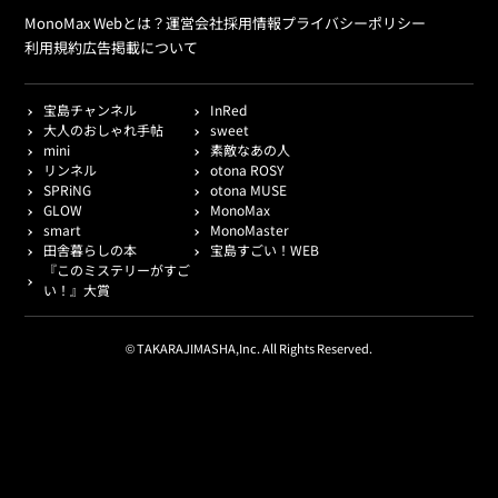
MonoMax Webとは？
運営会社
採用情報
プライバシーポリシー
利用規約
広告掲載について
宝島チャンネル
InRed
大人のおしゃれ手帖
sweet
mini
素敵なあの人
リンネル
otona ROSY
SPRiNG
otona MUSE
GLOW
MonoMax
smart
MonoMaster
田舎暮らしの本
宝島すごい！WEB
『このミステリーがすご
い！』大賞
© TAKARAJIMASHA,Inc. All Rights Reserved.