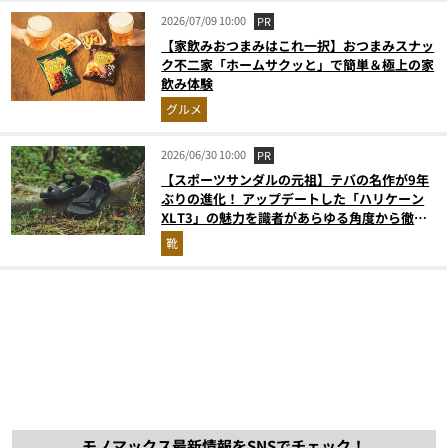
2026/07/09 10:00
PR
【家飲みおつまみはこれ一択】おつまみスナッ
ク不二家「ホームサクッと」で簡単＆極上の家
飲み体験
グルメ
2026/06/30 10:00
PR
【スポーツサンダルの元祖】テバの名作が9年
ぶりの進化！ アップデートした「ハリケーン
XLT3」の魅力を識者があらゆる角度から徹底
解説！
靴
モノマックス最新情報をSNSでチェック！