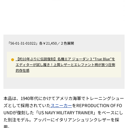
「56-01-31-01022」各￥21,450／２色展開
【約10年ぶりに伝説復刻】名機エア ジョーダン 3 “True Blue”を
エディターが試し履き！上質レザーとエレファント柄が放つ圧倒
的存在感
本品は、1940年代にかけてアメリカ海軍でトレーニングシュー
ズとして採用されていた
スニーカー
をREPRODUCTION OF FO
UNDが復刻した「US NAVY MILITARY TRAINER」をベースにし
た別注モデル。アッパーにイタリアンシュリンクレザーを採
用。