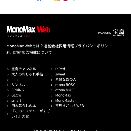
MonoMax Webとは？
運営会社
採用情報
プライバシーポリシー
利用規約
広告掲載について
宝島チャンネル
InRed
大人のおしゃれ手帖
sweet
mini
素敵なあの人
リンネル
otona ROSY
SPRiNG
otona MUSE
GLOW
MonoMax
smart
MonoMaster
田舎暮らしの本
宝島すごい！WEB
『このミステリーがすご
い！』大賞