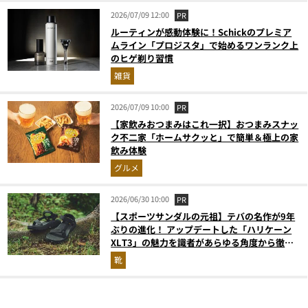
2026/07/09 12:00
PR
ルーティンが感動体験に！Schickのプレミア
ムライン「プロジスタ」で始めるワンランク上
のヒゲ剃り習慣
雑貨
2026/07/09 10:00
PR
【家飲みおつまみはこれ一択】おつまみスナッ
ク不二家「ホームサクッと」で簡単＆極上の家
飲み体験
グルメ
2026/06/30 10:00
PR
【スポーツサンダルの元祖】テバの名作が9年
ぶりの進化！ アップデートした「ハリケーン
XLT3」の魅力を識者があらゆる角度から徹底
解説！
靴