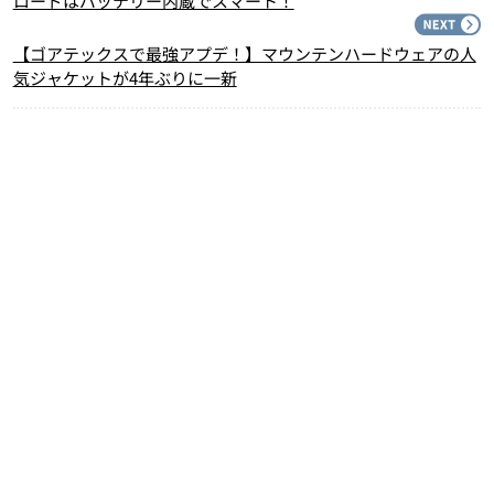
ロードはバッテリー内蔵でスマート！
N
【ゴアテックスで最強アプデ！】マウンテンハードウェアの人
気ジャケットが4年ぶりに一新