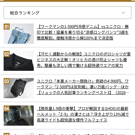
【ワークマンの1,590円冷感デニム】vsユニクロ・無
印で比較！猛暑を乗り切る“涼感ロングパンツ”3選を
徹底解剖。接触冷感から綿100%まで決定版
【汗だく通勤からの解放】ユニクロのポロシャツが夏
ビジネスの大正解！オリヒカの透け防止シャツも優
秀。酷暑も涼しい顔で働ける超快適ウエアの実力
ユニクロ「本業メーカー顔負け」奇跡の4,990円、ワ
ークマン「2,500円は反則級」凄い万能バッグ…ほか
【リュックの人気記事ランキングベスト3】（2026年
6月版）
【換気量1.9倍の衝撃】プロが解説するSHOEIの最新
ヘルメット「Z-9」の凄さとは？浮き上がり13%減で
高速ライドも超快適な傑作フルフェイス