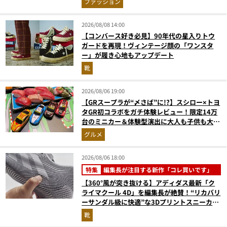
ファッション
2026/08/08 14:00
【コンバース好き必見】90年代の星入りトウ
ガードを再現！ヴィンテージ顔の「ワンスタ
ー」が履き心地もアップデート
靴
2026/08/06 19:00
【GRスープラが“〆さば”に!?】スシロー×トヨ
タGR初コラボをガチ体験レビュー！限定14万
台のミニカー＆体験型演出に大人も子供も大興
奮間違いなし
グルメ
2026/08/06 18:00
特集
編集長が注目する新作「コレ買いです」
【360°風が突き抜ける】アディダス最新「ク
ライマクール 4D」を編集長が絶賛！“リカバリ
ーサンダル級に快適”な3Dプリントスニーカー
『コレ買いです』Vol.173
靴