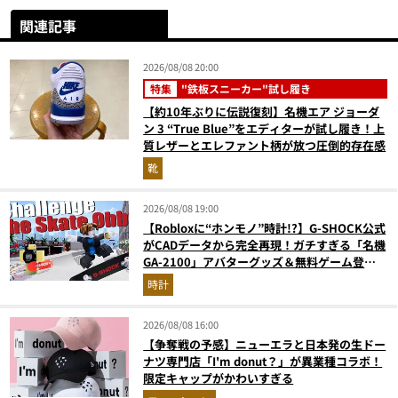
関連記事
2026/08/08 20:00
特集
"鉄板スニーカー"試し履き
【約10年ぶりに伝説復刻】名機エア ジョーダ
ン 3 “True Blue”をエディターが試し履き！上
質レザーとエレファント柄が放つ圧倒的存在感
靴
2026/08/08 19:00
【Robloxに“ホンモノ”時計!?】G-SHOCK公式
がCADデータから完全再現！ガチすぎる「名機
GA-2100」アバターグッズ＆無料ゲーム登場
が見逃せない
時計
2026/08/08 16:00
【争奪戦の予感】ニューエラと日本発の生ドー
ナツ専門店「I'm donut？」が異業種コラボ！
限定キャップがかわいすぎる