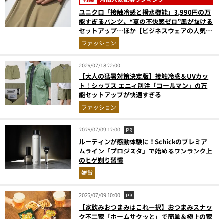
ユニクロ「接触冷感と撥水機能」3,990円の万
能すぎるパンツ、“夏の不快感ゼロ”風が抜ける
セットアップ…ほか【ビジネスウェアの人気記
事ランキングベスト3】（2026年6月版）
ファッション
2026/07/18 22:00
【大人の猛暑対策決定版】接触冷感＆UVカッ
ト！シップス エニィ別注「コールマン」の万
能セットアップが快適すぎる
ファッション
2026/07/09 12:00
PR
ルーティンが感動体験に！Schickのプレミア
ムライン「プロジスタ」で始めるワンランク上
のヒゲ剃り習慣
雑貨
2026/07/09 10:00
PR
【家飲みおつまみはこれ一択】おつまみスナッ
ク不二家「ホームサクッと」で簡単＆極上の家