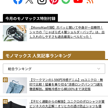
今月のモノマックス特別付録
【MonoMax付録】ガバッと開いて中身が一目瞭然！
シャカの「じゃばら式４層ショルダーバッグ」は、出
し入れのしやすさも過去最高レベルだった！
モノマックス 人気記事ランキング
【ワークマンの1,590円冷感デニム】vsユニクロ・無
印で比較！猛暑を乗り切る“涼感ロングパンツ”3選を
徹底解剖。接触冷感から綿100%まで決定版
【汗だく通勤からの解放】ユニクロのポロシャツが夏
ビジネスの大正解！オリヒカの透け防止シャツも優