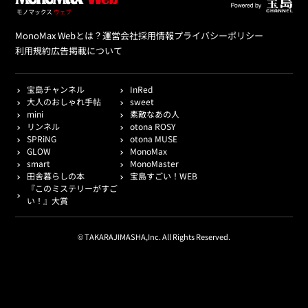
MonoMax Webとは？
運営会社
採用情報
プライバシーポリシー
利用規約
広告掲載について
宝島チャンネル
InRed
大人のおしゃれ手帖
sweet
mini
素敵なあの人
リンネル
otona ROSY
SPRiNG
otona MUSE
GLOW
MonoMax
smart
MonoMaster
田舎暮らしの本
宝島すごい！WEB
『このミステリーがすご
い！』大賞
© TAKARAJIMASHA,Inc. All Rights Reserved.