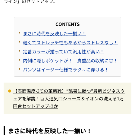
ライン」のセットアップ。
CONTENTS
まさに時代を反映した一揃い！
軽くてストレッチ性もあるからストレスなし！
定番カラーが揃っていて汎用性が高い！
内側に隠しポケットが！ 貴重品の収納に◎！
パンツはイージー仕様でラク～に穿ける！
【表面温度-3℃の革新靴】“酷暑に勝つ”最新ビジネスウ
ェアを解説！巨大通気口シューズ＆イオンの洗える1万
円台セットアップほか
まさに時代を反映した一揃い！