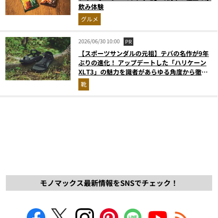
飲み体験
グルメ
2026/06/30 10:00
PR
【スポーツサンダルの元祖】テバの名作が9年
ぶりの進化！ アップデートした「ハリケーン
XLT3」の魅力を識者があらゆる角度から徹底
解説！
靴
モノマックス最新情報をSNSでチェック！