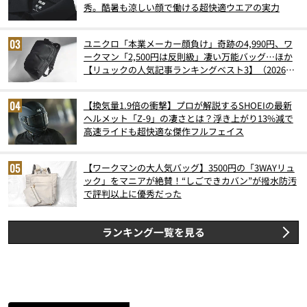
秀。酷暑も涼しい顔で働ける超快適ウエアの実力
ユニクロ「本業メーカー顔負け」奇跡の4,990円、ワ
ークマン「2,500円は反則級」凄い万能バッグ…ほか
【リュックの人気記事ランキングベスト3】（2026年
6月版）
【換気量1.9倍の衝撃】プロが解説するSHOEIの最新
ヘルメット「Z-9」の凄さとは？浮き上がり13%減で
高速ライドも超快適な傑作フルフェイス
【ワークマンの大人気バッグ】3500円の「3WAYリュ
ック」をマニアが絶賛！“しごできカバン”が撥水防汚
で評判以上に優秀だった
ランキング一覧を見る