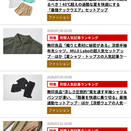
るべき！40℃超えの過酷な夏を快適にする
「最強テックウエア」セットアップ
ファッション
2026/07/26 20:00
特集
月間人気記事ランキング
無印良品「織りと素材に秘密がある」涼感半袖
布帛シャツ、MUJI Laboの超人気セットアッ
プ…ほか【夏シャツ・トップスの人気記事ラン
キングベスト3】（2026年6月版）
ファッション
2026/07/25 19:00
特集
月間人気記事ランキング
無印良品“涼しさ圧倒的”風を通す半袖シャツ＆
パンツが凄い、「酷暑を快適に乗り切る」最強
通勤セットアップ…ほか【涼感ウェアの人気記
事ランキングベスト3】（2026年6月版）
ファッション
2026/07/21 19:00
特集
月間人気記事ランキング