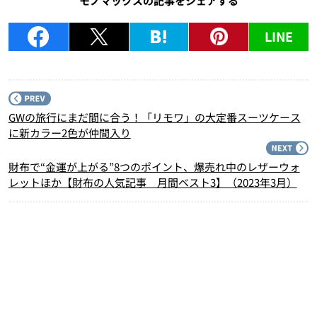
モノマックスの記事をシェアする
LINE
P
GWの旅行にまだ間に合う！「リモワ」の大定番スーツケース
に新カラー2色が仲間入り
N
財布で“金運が上がる”8つのポイント、爆売れ中のレザーウォ
レットほか【財布の人気記事 月間ベスト3】（2023年3月）