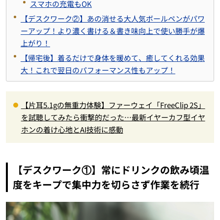
スマホの充電もOK
【デスクワーク②】あの消せる大人気ボールペンがパワ
ーアップ！より濃く書ける＆書き味向上で使い勝手が爆
上がり！
【帰宅後】着るだけで身体を暖めて、癒してくれる効果
大！これで翌日のパフォーマンス性もアップ！
【片耳5.1gの無重力体験】ファーウェイ「FreeClip 2S」
を試聴してみたら衝撃的だった…最新イヤーカフ型イヤ
ホンの着け心地とAI技術に感動
【デスクワーク①】常にドリンクの飲み頃温
度をキープで集中力を切らさず作業を続行