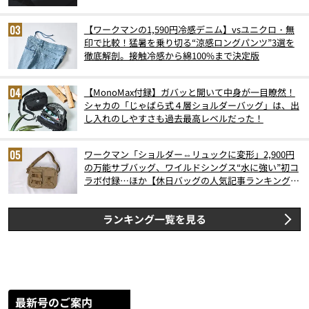
【ワークマンの1,590円冷感デニム】vsユニクロ・無
印で比較！猛暑を乗り切る“涼感ロングパンツ”3選を
徹底解剖。接触冷感から綿100%まで決定版
【MonoMax付録】ガバッと開いて中身が一目瞭然！
シャカの「じゃばら式４層ショルダーバッグ」は、出
し入れのしやすさも過去最高レベルだった！
ワークマン「ショルダー⇔リュックに変形」2,900円
の万能サブバッグ、ワイルドシングス“水に強い”初コ
ラボ付録…ほか【休日バッグの人気記事ランキングベ
スト3】（2026年6月版）
ランキング一覧を見る
最新号のご案内