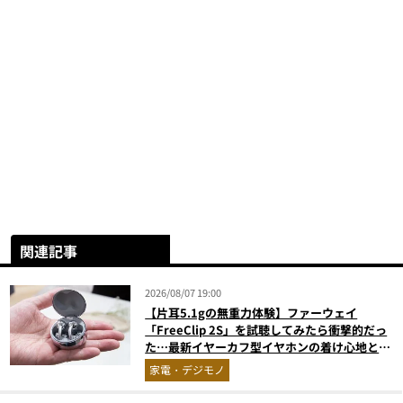
関連記事
2026/08/07 19:00
【片耳5.1gの無重力体験】ファーウェイ
「FreeClip 2S」を試聴してみたら衝撃的だっ
た…最新イヤーカフ型イヤホンの着け心地とAI
技術に感動
家電・デジモノ