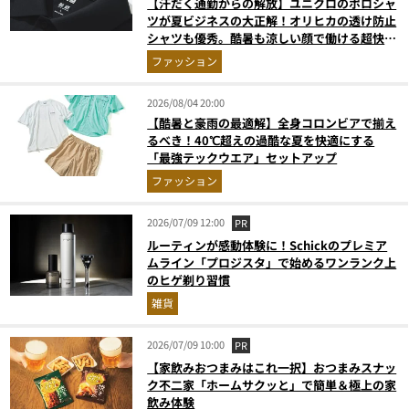
【汗だく通勤からの解放】ユニクロのポロシャ
ツが夏ビジネスの大正解！オリヒカの透け防止
シャツも優秀。酷暑も涼しい顔で働ける超快適
ウエアの実力
ファッション
2026/08/04 20:00
【酷暑と豪雨の最適解】全身コロンビアで揃え
るべき！40℃超えの過酷な夏を快適にする
「最強テックウエア」セットアップ
ファッション
2026/07/09 12:00
PR
ルーティンが感動体験に！Schickのプレミア
ムライン「プロジスタ」で始めるワンランク上
のヒゲ剃り習慣
雑貨
2026/07/09 10:00
PR
【家飲みおつまみはこれ一択】おつまみスナッ
ク不二家「ホームサクッと」で簡単＆極上の家
飲み体験