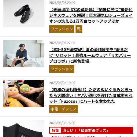
2026/08/06 20:00
【表面温度-3℃の革新靴】“酷暑に勝つ”最新ビ
ジネスウェアを解説！巨大通気口シューズ＆イ
オンの洗える1万円台セットアップほか
ファッション
靴
2026/08/05 22:00
【累計50万着突破】夏の蓄積疲労を“着るだ
け”リセット！最強ルームウェア「リカバリー
プロラボ」に新色登場
ファッション
2026/08/05 19:00
【昭和の漢も陥落!?】ただのぬいぐるみと思っ
たら大間違い！ヤバい進化を遂げた育成型AIペ
ット「Fuzozo」にハートを奪われた
家電・デジモノ
2026/08/05 18:00
特集
涼しい！「猛暑対策グッズ」