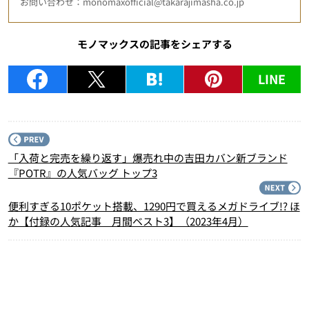
お問い合わせ：monomaxofficial@takarajimasha.co.jp
モノマックスの記事をシェアする
LINE
P
「入荷と完売を繰り返す」爆売れ中の吉田カバン新ブランド
『POTR』の人気バッグ トップ3
N
便利すぎる10ポケット搭載、1290円で買えるメガドライブ!? ほ
か【付録の人気記事 月間ベスト3】（2023年4月）