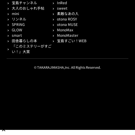
宝島チャンネル
InRed
大人のおしゃれ手帖
sweet
mini
素敵なあの人
リンネル
otona ROSY
SPRiNG
otona MUSE
GLOW
MonoMax
smart
MonoMaster
田舎暮らしの本
宝島すごい！WEB
『このミステリーがすご
い！』大賞
© TAKARAJIMASHA,Inc. All Rights Reserved.