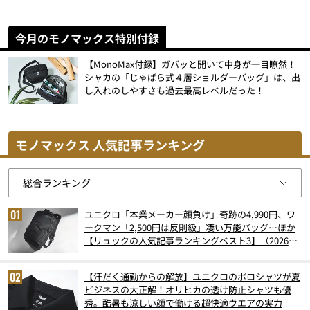
今月のモノマックス特別付録
【MonoMax付録】ガバッと開いて中身が一目瞭然！
シャカの「じゃばら式４層ショルダーバッグ」は、出
し入れのしやすさも過去最高レベルだった！
モノマックス 人気記事ランキング
ユニクロ「本業メーカー顔負け」奇跡の4,990円、ワ
ークマン「2,500円は反則級」凄い万能バッグ…ほか
【リュックの人気記事ランキングベスト3】（2026年
6月版）
【汗だく通勤からの解放】ユニクロのポロシャツが夏
ビジネスの大正解！オリヒカの透け防止シャツも優
秀。酷暑も涼しい顔で働ける超快適ウエアの実力