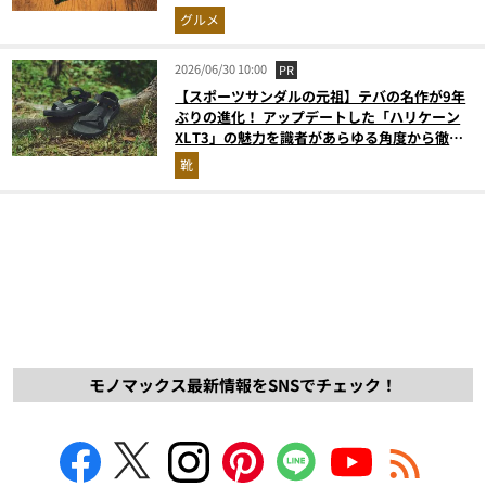
グルメ
2026/06/30 10:00
PR
【スポーツサンダルの元祖】テバの名作が9年
ぶりの進化！ アップデートした「ハリケーン
XLT3」の魅力を識者があらゆる角度から徹底
解説！
靴
モノマックス最新情報をSNSでチェック！