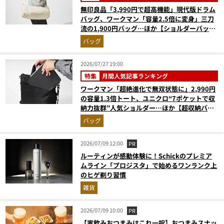
無印良品「3,990円で超高機能」現代版ドラム
バッグ、ワークマン「容量2.5倍に変身」三刀
流の1,900円バッグ…ほか【ショルダーバッグ
の人気記事ランキングベスト3】（2026年6月
バッグ
版）
2026/07/27 19:00
特集
月間人気記事ランキング
ワークマン「超絶進化で無双状態に」2,990円
の容量1.3倍トート、ユニクロ“7ポケットで収
納力抜群”人気ショルダー…ほか【超収納バッ
グの人気記事ランキングベスト3】（2026年6
バッグ
月版）
2026/07/09 12:00
PR
ルーティンが感動体験に！Schickのプレミア
ムライン「プロジスタ」で始めるワンランク上
のヒゲ剃り習慣
雑貨
2026/07/09 10:00
PR
【家飲みおつまみはこれ一択】おつまみスナッ