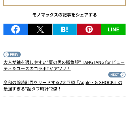
モノマックスの記事をシェアする
LINE
P
大人が袖を通しやすい“夏の男の勝負服” TANGTANG for ビュー
ティ＆ユースのコラボTがアツい！
N
令和の腕時計界をリードする2大巨頭『Apple・G-SHOCK』の
最強すぎる“超タフ時計”2傑！