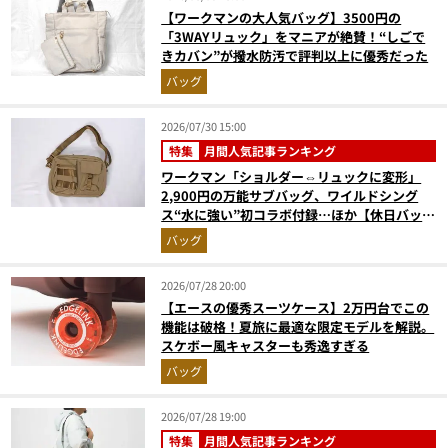
【ワークマンの大人気バッグ】3500円の
「3WAYリュック」をマニアが絶賛！“しごで
きカバン”が撥水防汚で評判以上に優秀だった
バッグ
2026/07/30 15:00
特集
月間人気記事ランキング
ワークマン「ショルダー⇔リュックに変形」
2,900円の万能サブバッグ、ワイルドシング
ス“水に強い”初コラボ付録…ほか【休日バッグ
の人気記事ランキングベスト3】（2026年6月
バッグ
版）
2026/07/28 20:00
【エースの優秀スーツケース】2万円台でこの
機能は破格！夏旅に最適な限定モデルを解説。
スケボー風キャスターも秀逸すぎる
バッグ
2026/07/28 19:00
特集
月間人気記事ランキング