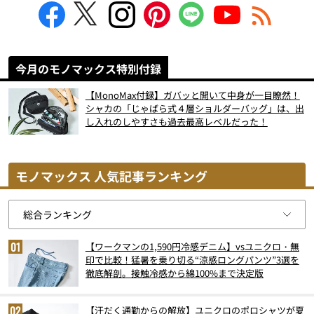
今月のモノマックス特別付録
【MonoMax付録】ガバッと開いて中身が一目瞭然！
シャカの「じゃばら式４層ショルダーバッグ」は、出
し入れのしやすさも過去最高レベルだった！
モノマックス 人気記事ランキング
【ワークマンの1,590円冷感デニム】vsユニクロ・無
印で比較！猛暑を乗り切る“涼感ロングパンツ”3選を
徹底解剖。接触冷感から綿100%まで決定版
【汗だく通勤からの解放】ユニクロのポロシャツが夏