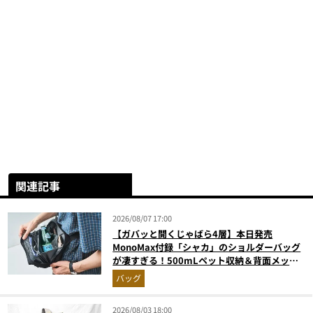
関連記事
2026/08/07 17:00
【ガバッと開くじゃばら4層】本日発売
MonoMax付録「シャカ」のショルダーバッグ
が凄すぎる！500mLペット収納＆背面メッシ
ュでベタつかない
バッグ
2026/08/03 18:00