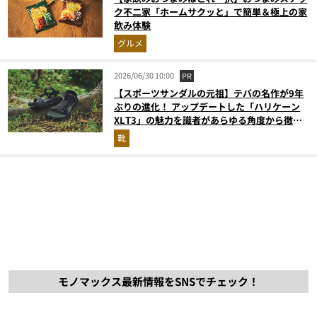
ク不二家「ホームサクッと」で簡単＆極上の家
飲み体験
グルメ
2026/06/30 10:00
PR
【スポーツサンダルの元祖】テバの名作が9年
ぶりの進化！ アップデートした「ハリケーン
XLT3」の魅力を識者があらゆる角度から徹底
解説！
靴
モノマックス最新情報をSNSでチェック！