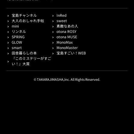
宝島チャンネル
InRed
大人のおしゃれ手帖
sweet
mini
素敵なあの人
リンネル
otona ROSY
SPRiNG
otona MUSE
GLOW
MonoMax
smart
MonoMaster
田舎暮らしの本
宝島すごい！WEB
『このミステリーがすご
い！』大賞
© TAKARAJIMASHA,Inc. All Rights Reserved.