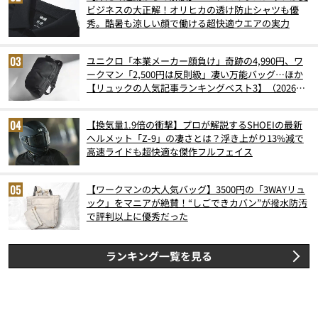
ビジネスの大正解！オリヒカの透け防止シャツも優
秀。酷暑も涼しい顔で働ける超快適ウエアの実力
ユニクロ「本業メーカー顔負け」奇跡の4,990円、ワ
ークマン「2,500円は反則級」凄い万能バッグ…ほか
【リュックの人気記事ランキングベスト3】（2026年
6月版）
【換気量1.9倍の衝撃】プロが解説するSHOEIの最新
ヘルメット「Z-9」の凄さとは？浮き上がり13%減で
高速ライドも超快適な傑作フルフェイス
【ワークマンの大人気バッグ】3500円の「3WAYリュ
ック」をマニアが絶賛！“しごできカバン”が撥水防汚
で評判以上に優秀だった
ランキング一覧を見る