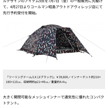
ルデザインのアイテム9点を7月7日（金）の一般販売に先駆け
て、4月27日よりコールマン昭島アウトドアヴィレッジ店にて
先行予約受付を開始。
「ツーリングドーム/LX (JIブラック)」￥39,600／インナーテント約210×
180×110㎝、収納時約φ21×49㎝／重量約4.4㎏
大きく開閉可能なメッシュインナーで通気性に優れたコンパク
トテント。