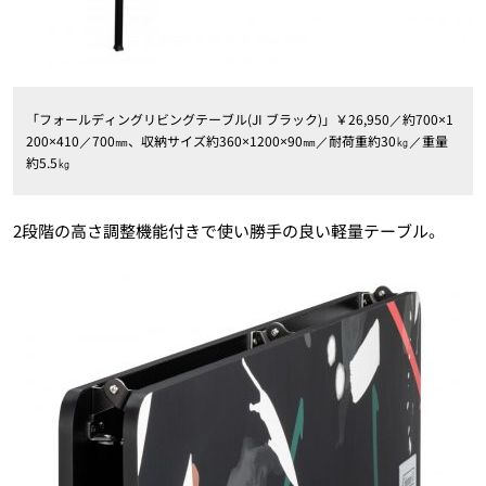
「フォールディングリビングテーブル(JI ブラック)」￥26,950／約700×1
200×410／700㎜、収納サイズ約360×1200×90㎜／耐荷重約30㎏／重量
約5.5㎏
2段階の高さ調整機能付きで使い勝手の良い軽量テーブル。