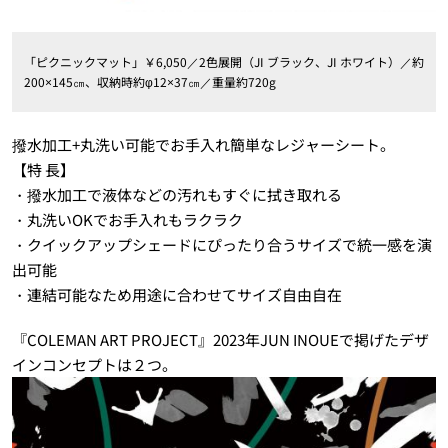
「ピクニックマット」￥6,050／2色展開（JI ブラック、JI ホワイト）／約
200×145㎝、収納時約φ12×37㎝／重量約720g
撥水加工+丸洗い可能でお手入れ簡単なレジャーシート。
【特 長】
・撥水加工で液体などの汚れもすぐに拭き取れる
・丸洗いOKでお手入れもラクラク
・クイックアップシェードにぴったり合うサイズで統一感を演
出可能
・連結可能なため用途に合わせてサイズ自由自在
『COLEMAN ART PROJECT』2023年JUN INOUEで掲げたデザ
インコンセプトは２つ。