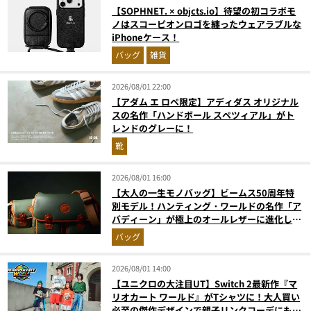
【SOPHNET. × objcts.io】待望の初コラボモ
ノはスコーピオンロゴを纏ったウェアラブルな
iPhoneケース！
バッグ
雑貨
2026/08/01 22:00
【アダム エ ロペ限定】アディダス オリジナル
スの名作「ハンドボール スペツィアル」がト
レンドのグレーに！
靴
2026/08/01 16:00
【大人の一生モノバッグ】ビームス50周年特
別モデル！ハンティング・ワールドの名作「ア
バディーン」が極上のオールレザーに進化して
登場
バッグ
2026/08/01 14:00
【ユニクロの大注目UT】Switch 2最新作『マ
リオカート ワールド』がTシャツに！大人買い
必至の傑作デザインで親子リンクコーデにも最