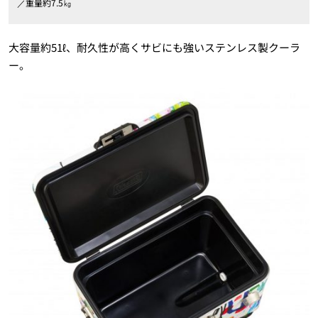
／重量約7.5㎏
大容量約51ℓ、耐久性が高くサビにも強いステンレス製クーラ
ー。