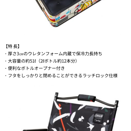
【特 長】
・厚さ3㎝のウレタンフォーム内蔵で保冷力長持ち
・大容量の約51ℓ（2ℓボトル約12本分）
・便利なボトルオープナー付き
・フタをしっかりと閉めることができるラッチロック仕様