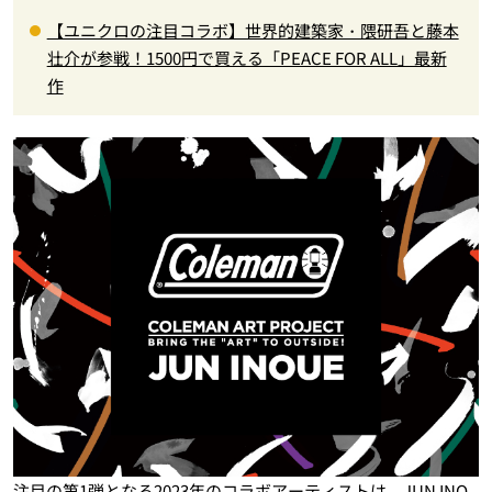
【ユニクロの注目コラボ】世界的建築家・隈研吾と藤本
壮介が参戦！1500円で買える「PEACE FOR ALL」最新
作
注目の第1弾となる2023年のコラボアーティストは、JUN INO