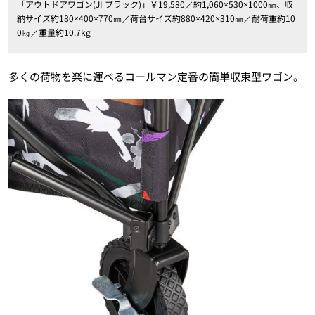
「アウトドアワゴン(JI ブラック)」￥19,580／約1,060×530×1000㎜、収
納サイズ約180×400×770㎜／荷台サイズ約880×420×310㎜／耐荷重約10
0㎏／重量約10.7kg
多くの荷物を楽に運べるコールマン定番の簡単収束型ワゴン。