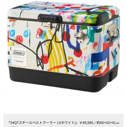
「54QTスチールベルトクーラー (JIホワイト)」￥89,980／約60×42×41㎝