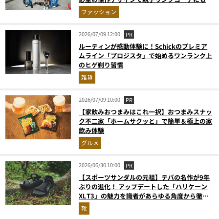
適
ファッション
2026/07/09 12:00
PR
ルーティンが感動体験に！Schickのプレミア
ムライン「プロジスタ」で始めるワンランク上
のヒゲ剃り習慣
雑貨
2026/07/09 10:00
PR
【家飲みおつまみはこれ一択】おつまみスナッ
ク不二家「ホームサクッと」で簡単＆極上の家
飲み体験
グルメ
2026/06/30 10:00
PR
【スポーツサンダルの元祖】テバの名作が9年
ぶりの進化！ アップデートした「ハリケーン
XLT3」の魅力を識者があらゆる角度から徹底
解説！
靴