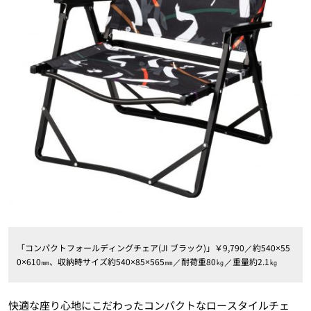
「コンパクトフォールディングチェア(JI ブラック)」￥9,790／約540×55
0×610㎜、収納時サイズ約540×85×565㎜／耐荷重80㎏／重量約2.1㎏
快適な座り心地にこだわったコンパクトなロースタイルチェ