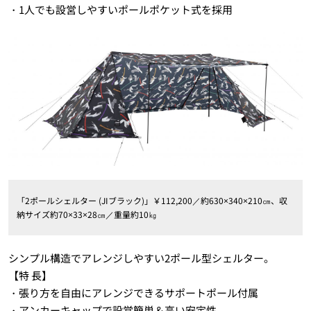
・1人でも設営しやすいポールポケット式を採用
「2ポールシェルター (JIブラック)」￥112,200／約630×340×210㎝、収
納サイズ約70×33×28㎝／重量約10㎏
シンプル構造でアレンジしやすい2ポール型シェルター。
【特 長】
・張り方を自由にアレンジできるサポートポール付属
・アンカーキャップで設営簡単＆高い安定性