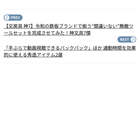
P
【文房具 神7】令和の鉄板ブランドで揃う“間違いない”無敵ツ
ールセットを完成させてみた！神文具7傑
N
「手ぶらで動画視聴できるバックパック」ほか 通勤時間を効果
的に使える秀逸アイテム2選