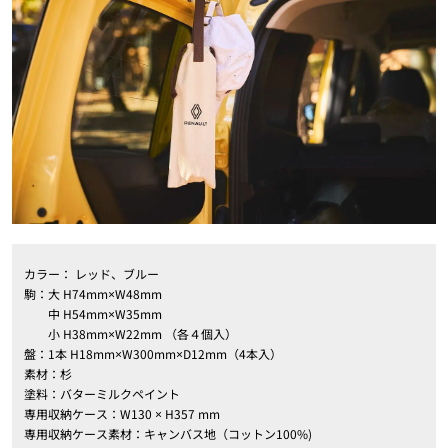
カラー： レッド、ブルー
駒：大 H74mm×W48mm
中 H54mm×W35mm
小 H38mm×W22mm （各４個入）
盤：1本 H18mm×W300mm×D12mm（4本入）
素材：杉
塗料：バターミルクペイント
専用収納ケース：W130 × H357 mm
専用収納ケース素材：キャンバス地（コットン100%)