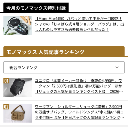
今月のモノマックス特別付録
【MonoMax付録】ガバッと開いて中身が一目瞭然！
シャカの「じゃばら式４層ショルダーバッグ」は、出
し入れのしやすさも過去最高レベルだった！
モノマックス 人気記事ランキング
ユニクロ「本業メーカー顔負け」奇跡の4,990円、ワ
ークマン「2,500円は反則級」凄い万能バッグ…ほか
【リュックの人気記事ランキングベスト3】（2026年
6月版）
ワークマン「ショルダー⇔リュックに変形」2,900円
の万能サブバッグ、ワイルドシングス“水に強い”初コ
ラボ付録…ほか【休日バッグの人気記事ランキングベ
スト3】（2026年6月版）