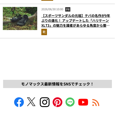
2026/06/30 10:00
PR
【スポーツサンダルの元祖】テバの名作が9年
ぶりの進化！ アップデートした「ハリケーン
XLT3」の魅力を識者があらゆる角度から徹底
解説！
靴
モノマックス最新情報をSNSでチェック！