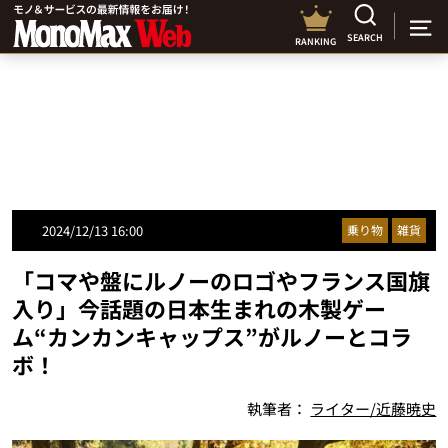
SEARCH
RANKING
2024/12/13 16:00
乗り物
雑貨
「コマや盤にルノーのロゴやフランス国旗
入り」今話題の日本生まれの木製ゲー
ム“カンカンキャップス”がルノーとコラ
ボ！
執筆者：
ライター/近藤暁史