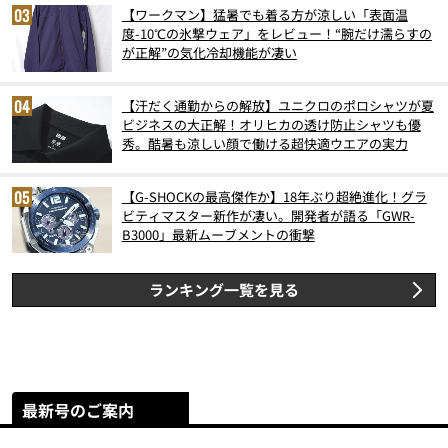
【ワークマン】猛暑でも着る方が涼しい「表面温
度-10℃の氷撃ウェア」をレビュー！“腕だけ濡らすの
が正解”の気化冷却機能が凄い
【汗だく通勤からの解放】ユニクロのポロシャツが夏
ビジネスの大正解！オリヒカの透け防止シャツも優
秀。酷暑も涼しい顔で働ける超快適ウエアの実力
【G-SHOCKの最高傑作か】18年ぶり超絶進化！グラ
ビティマスター新作が凄い。開発者が語る「GWR-
B3000」最新ムーブメントの衝撃
ランキング一覧を見る
最新号のご案内