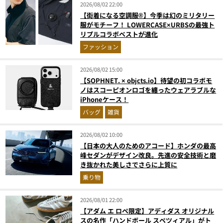
2026/08/02 22:00
【街着になる空調服®】今季は幻のミリタリー
服がモチーフ！ LOWERCASE×URBSの最強ト
リプルコラボベストが進化
ファッション
2026/08/02 15:00
【SOPHNET. × objcts.io】待望の初コラボモ
ノはスコーピオンロゴを纏ったウェアラブルな
iPhoneケース！
バッグ
雑貨
2026/08/02 10:00
【日本の大人のためのアコード】ホンダの最高
峰セダンがデザイン改良。先進の安全技術と磨
き抜かれた美しさでさらに上質に
乗り物
2026/08/01 22:00
【アダム エ ロペ限定】アディダス オリジナル
スの名作「ハンドボール スペツィアル」がト