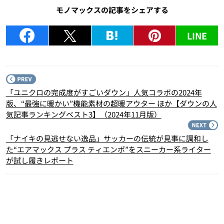
モノマックスの記事をシェアする
LINE
P
「ユニクロの完成度がすごいダウン」人気コラボの2024年
版、“最強に暖かい”機能素材の超暖アウター ほか【ダウンの人
気記事ランキングベスト3】（2024年11月版）
N
「ナイキの見逃せない逸品」サッカーの伝統が見事に調和し
た“エアマックス プラス ティエンポ”をスニーカー系ライター
が試し履きレポート