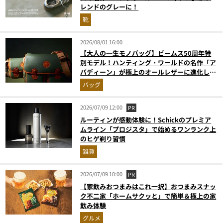
レンドのグレーに！
靴
2026/08/01 16:00
【大人の一生モノバッグ】ビームス50周年特
別モデル！ハンティング・ワールドの名作「ア
バディーン」が極上のオールレザーに進化して
登場
バッグ
2026/07/09 12:00
PR
ルーティンが感動体験に！Schickのプレミア
ムライン「プロジスタ」で始めるワンランク上
のヒゲ剃り習慣
雑貨
2026/07/09 10:00
PR
【家飲みおつまみはこれ一択】おつまみスナッ
ク不二家「ホームサクッと」で簡単＆極上の家
飲み体験
グルメ