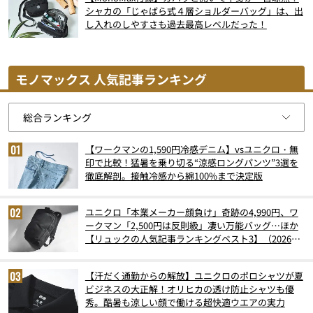
シャカの「じゃばら式４層ショルダーバッグ」は、出
し入れのしやすさも過去最高レベルだった！
モノマックス 人気記事ランキング
【ワークマンの1,590円冷感デニム】vsユニクロ・無
印で比較！猛暑を乗り切る“涼感ロングパンツ”3選を
徹底解剖。接触冷感から綿100%まで決定版
ユニクロ「本業メーカー顔負け」奇跡の4,990円、ワ
ークマン「2,500円は反則級」凄い万能バッグ…ほか
【リュックの人気記事ランキングベスト3】（2026年
6月版）
【汗だく通勤からの解放】ユニクロのポロシャツが夏
ビジネスの大正解！オリヒカの透け防止シャツも優
秀。酷暑も涼しい顔で働ける超快適ウエアの実力