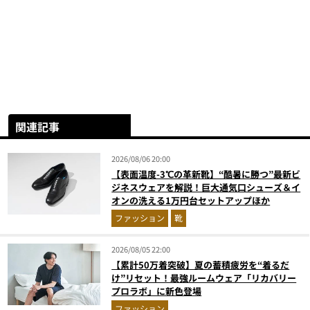
関連記事
2026/08/06 20:00
【表面温度-3℃の革新靴】“酷暑に勝つ”最新ビ
ジネスウェアを解説！巨大通気口シューズ＆イ
オンの洗える1万円台セットアップほか
ファッション
靴
2026/08/05 22:00
【累計50万着突破】夏の蓄積疲労を“着るだ
け”リセット！最強ルームウェア「リカバリー
プロラボ」に新色登場
ファッション