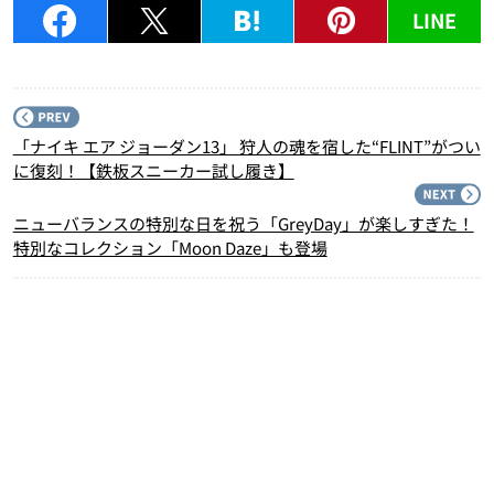
LINE
P
「ナイキ エア ジョーダン13」 狩人の魂を宿した“FLINT”がつい
に復刻！【鉄板スニーカー試し履き】
N
ニューバランスの特別な日を祝う「GreyDay」が楽しすぎた！
特別なコレクション「Moon Daze」も登場