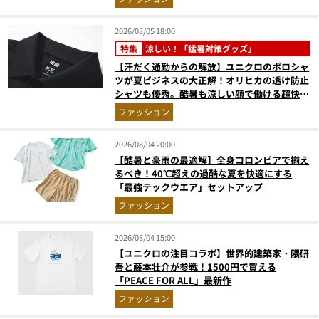
2026/08/05 18:00
特集
涼しい！「猛暑対策グッズ」
【汗だく通勤からの解放】ユニクロのポロシャ
ツが夏ビジネスの大正解！オリヒカの透け防止
シャツも優秀。酷暑も涼しい顔で働ける超快適
ウエアの実力
ファッション
2026/08/04 20:00
【酷暑と豪雨の最適解】全身コロンビアで揃え
るべき！40℃超えの過酷な夏を快適にする
「最強テックウエア」セットアップ
ファッション
2026/08/04 15:00
【ユニクロの注目コラボ】世界的建築家・隈研
吾と藤本壮介が参戦！1500円で買える
「PEACE FOR ALL」最新作
ファッション