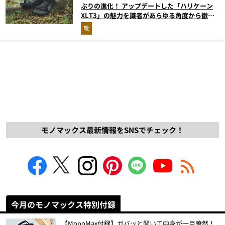
ぶりの進化！ アップデートした「ハリケーン
XLT3」の魅力を識者があらゆる角度から徹底
解説！
靴
モノマックス最新情報をSNSでチェック！
今月のモノマックス特別付録
【MonoMax付録】ガバッと開いて中身が一目瞭然！