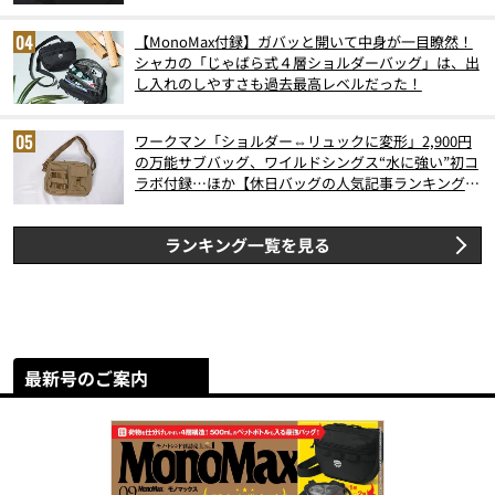
【MonoMax付録】ガバッと開いて中身が一目瞭然！
シャカの「じゃばら式４層ショルダーバッグ」は、出
し入れのしやすさも過去最高レベルだった！
ワークマン「ショルダー⇔リュックに変形」2,900円
の万能サブバッグ、ワイルドシングス“水に強い”初コ
ラボ付録…ほか【休日バッグの人気記事ランキングベ
スト3】（2026年6月版）
ランキング一覧を見る
最新号のご案内