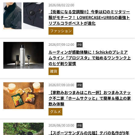
2026/08/02 22:00
【街着になる空調服®】今季は幻のミリタリー
服がモチーフ！ LOWERCASE×URBSの最強ト
リプルコラボベストが進化
ファッション
2026/07/09 12:00
PR
ルーティンが感動体験に！Schickのプレミア
ムライン「プロジスタ」で始めるワンランク上
のヒゲ剃り習慣
雑貨
2026/07/09 10:00
PR
【家飲みおつまみはこれ一択】おつまみスナッ
ク不二家「ホームサクッと」で簡単＆極上の家
飲み体験
グルメ
2026/06/30 10:00
PR
【スポーツサンダルの元祖】テバの名作が9年