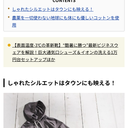
CONTENTS
しゃれたシルエットはタウンにも映える！
農薬を一切使わない地球にも体にも優しいコットンを使
用
【表面温度-3℃の革新靴】“酷暑に勝つ”最新ビジネスウ
ェアを解説！巨大通気口シューズ＆イオンの洗える1万
円台セットアップほか
しゃれたシルエットはタウンにも映える！