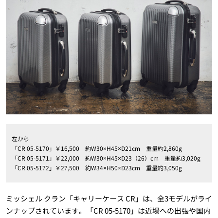
左から
「CR 05-5170」￥16,500 約W30×H45×D21cm 重量約2,860g
「CR 05-5171」￥22,000 約W30×H45×D23（26）cm 重量約3,020g
「CR 05-5172」￥27,500 約W34×H50×D23cm 重量約3,050g
ミッシェル クラン「キャリーケース CR」は、全3モデルがライ
ンナップされています。「CR 05-5170」は近場への出張や国内