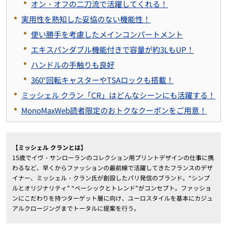
オン・オフの二刀流で活躍してくれる！
実用性を熟知した妥協のない機能性！
使い勝手を考慮したメインコンパートメント
エキスパンダブル機能付きで容量が約3LもUP！
ハンドルの手触りも良好
360°回転キャスターやTSAロックも搭載！
ミッシェル クラン「CR」はどんなシーンにも活躍する！
MonoMaxWeb読者限定のおトクなクーポンをご用意！
【ミッシェル クランとは】
15歳でイヴ・サンローランのコレクション用プリントデザインの仕事に携
わるなど、早くからファッションの最前線で活躍してきたフランスのデザ
イナー、ミッシェル・クラン氏が創設したパリ発信のブランド。“シンプ
ルとオリジナリティ” “ベーシックとトレンド”がコンセプト。ファッショ
ンにこだわりを持つターゲット層に向け、ユーロスタイルを基本にカジュ
アルクロージングまでトータルに提案を行う。