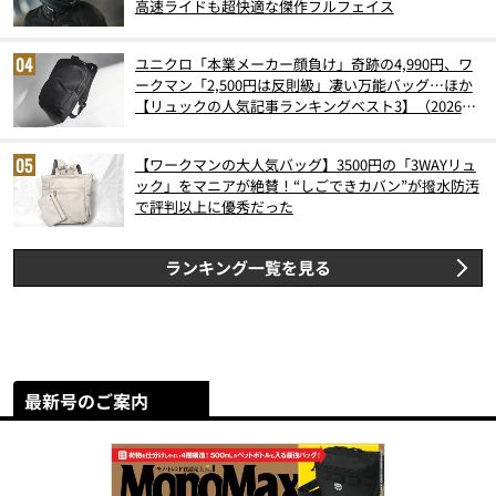
高速ライドも超快適な傑作フルフェイス
ユニクロ「本業メーカー顔負け」奇跡の4,990円、ワ
ークマン「2,500円は反則級」凄い万能バッグ…ほか
【リュックの人気記事ランキングベスト3】（2026年
6月版）
【ワークマンの大人気バッグ】3500円の「3WAYリュ
ック」をマニアが絶賛！“しごできカバン”が撥水防汚
で評判以上に優秀だった
ランキング一覧を見る
最新号のご案内