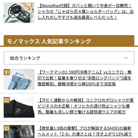
【MonoMax付録】ガバッと開いて中身が一目瞭然！
シャカの「じゃばら式４層ショルダーバッグ」は、出
し入れのしやすさも過去最高レベルだった！
モノマックス 人気記事ランキング
【ワークマンの1,590円冷感デニム】vsユニクロ・無
印で比較！猛暑を乗り切る“涼感ロングパンツ”3選を
徹底解剖。接触冷感から綿100%まで決定版
【汗だく通勤からの解放】ユニクロのポロシャツが夏
ビジネスの大正解！オリヒカの透け防止シャツも優
秀。酷暑も涼しい顔で働ける超快適ウエアの実力
【換気量1.9倍の衝撃】プロが解説するSHOEIの最新
ヘルメット「Z-9」の凄さとは？浮き上がり13%減で