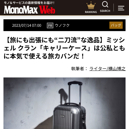
SEARCH
RANKING
2023/07/14 07:00
ウノフク
バッグ
PR
【旅にも出張にも“二刀流”な逸品】ミッシ
ェル クラン「キャリーケース」は公私とも
に本気で使える旅カバンだ！
執筆者：
ライター/横山博之