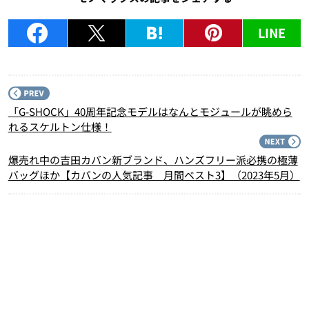
LINE
P
「G-SHOCK」40周年記念モデルはなんとモジュールが眺めら
れるスケルトン仕様！
N
爆売れ中の吉田カバン新ブランド、ハンズフリー派必携の極薄
バッグほか【カバンの人気記事 月間ベスト3】（2023年5月）