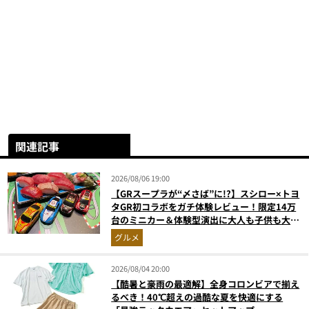
関連記事
2026/08/06 19:00
【GRスープラが“〆さば”に!?】スシロー×トヨ
タGR初コラボをガチ体験レビュー！限定14万
台のミニカー＆体験型演出に大人も子供も大興
奮間違いなし
グルメ
2026/08/04 20:00
【酷暑と豪雨の最適解】全身コロンビアで揃え
るべき！40℃超えの過酷な夏を快適にする