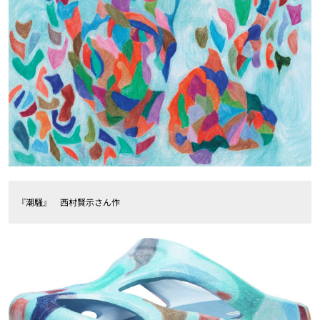
『潮騒』 西村賢示さん作