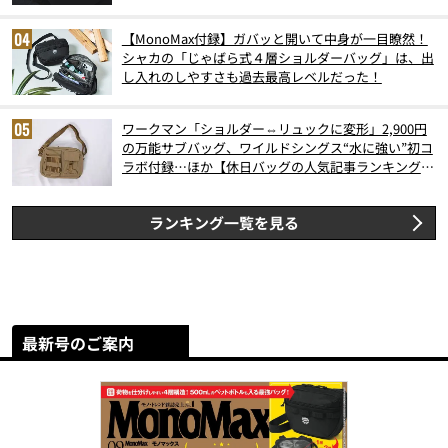
【MonoMax付録】ガバッと開いて中身が一目瞭然！
シャカの「じゃばら式４層ショルダーバッグ」は、出
し入れのしやすさも過去最高レベルだった！
ワークマン「ショルダー⇔リュックに変形」2,900円
の万能サブバッグ、ワイルドシングス“水に強い”初コ
ラボ付録…ほか【休日バッグの人気記事ランキングベ
スト3】（2026年6月版）
ランキング一覧を見る
最新号のご案内