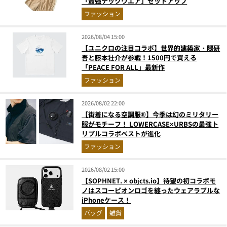
「最強テックウエア」セットアップ
ファッション
2026/08/04 15:00
【ユニクロの注目コラボ】世界的建築家・隈研
吾と藤本壮介が参戦！1500円で買える
「PEACE FOR ALL」最新作
ファッション
2026/08/02 22:00
【街着になる空調服®】今季は幻のミリタリー
服がモチーフ！ LOWERCASE×URBSの最強ト
リプルコラボベストが進化
ファッション
2026/08/02 15:00
【SOPHNET. × objcts.io】待望の初コラボモ
ノはスコーピオンロゴを纏ったウェアラブルな
iPhoneケース！
バッグ
雑貨