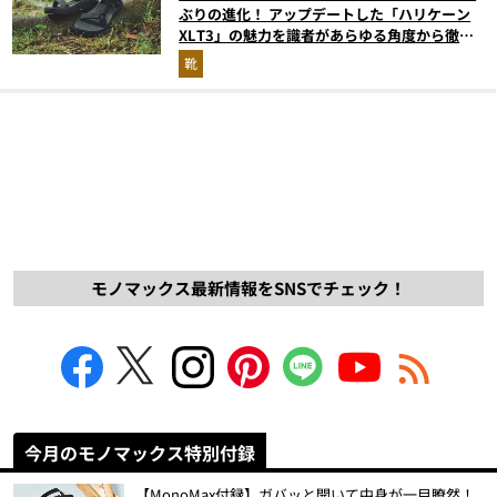
ぶりの進化！ アップデートした「ハリケーン
XLT3」の魅力を識者があらゆる角度から徹底
解説！
靴
モノマックス最新情報をSNSでチェック！
今月のモノマックス特別付録
【MonoMax付録】ガバッと開いて中身が一目瞭然！