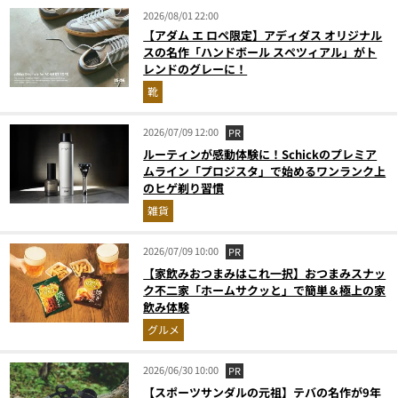
2026/08/01 22:00
【アダム エ ロペ限定】アディダス オリジナル
スの名作「ハンドボール スペツィアル」がト
レンドのグレーに！
靴
2026/07/09 12:00
PR
ルーティンが感動体験に！Schickのプレミア
ムライン「プロジスタ」で始めるワンランク上
のヒゲ剃り習慣
雑貨
2026/07/09 10:00
PR
【家飲みおつまみはこれ一択】おつまみスナッ
ク不二家「ホームサクッと」で簡単＆極上の家
飲み体験
グルメ
2026/06/30 10:00
PR
【スポーツサンダルの元祖】テバの名作が9年