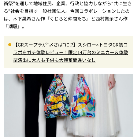
術祭”を通して地域住民、企業、行政と協力しながら“共に生き
る”社会を目指す一般社団法人。今回コラボレーションしたの
は、木下晃希さん作『くじらと仲間たち』と西村賢示さん作
『潮騒』。
【GRスープラが“〆さば”に!?】スシロー×トヨタGR初コ
ラボをガチ体験レビュー！限定14万台のミニカー＆体験
型演出に大人も子供も大興奮間違いなし