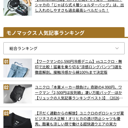
シャカの「じゃばら式４層ショルダーバッグ」は、出
し入れのしやすさも過去最高レベルだった！
モノマックス 人気記事ランキング
【ワークマンの1,590円冷感デニム】vsユニクロ・無
印で比較！猛暑を乗り切る“涼感ロングパンツ”3選を
徹底解剖。接触冷感から綿100%まで決定版
ユニクロ「本業メーカー顔負け」奇跡の4,990円、ワ
ークマン「2,500円は反則級」凄い万能バッグ…ほか
【リュックの人気記事ランキングベスト3】（2026年
6月版）
【汗だく通勤からの解放】ユニクロのポロシャツが夏
ビジネスの大正解！オリヒカの透け防止シャツも優
秀。酷暑も涼しい顔で働ける超快適ウエアの実力