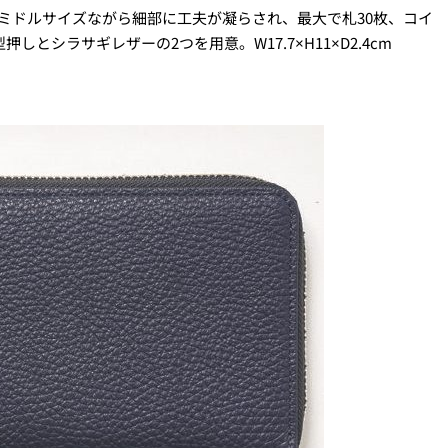
ミドルサイズながら細部に工夫が凝らされ、最大で札30枚、コイ
しとシラサギレザーの2つを用意。W17.7×H11×D2.4cm