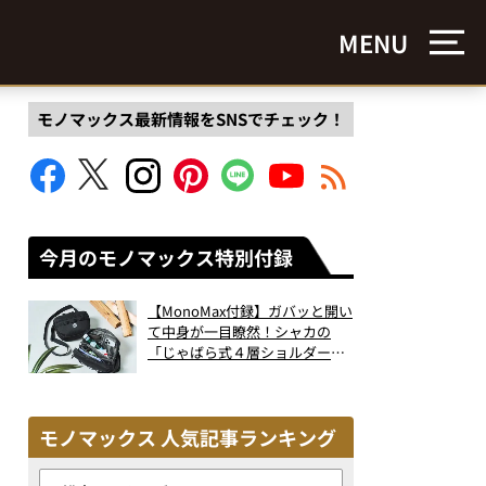
MENU
モノマックス最新情報をSNSでチェック！
今月のモノマックス特別付録
【MonoMax付録】ガバッと開い
て中身が一目瞭然！シャカの
「じゃばら式４層ショルダーバ
ッグ」は、出し入れのしやすさ
も過去最高レベルだった！
モノマックス 人気記事ランキング