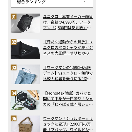
ユニクロ「本業メーカー顔負
け」奇跡の4,990円、ワーク
マン「2,500円は反則級」凄
い万能バッグ…ほか【リュッ
クの人気記事ランキングベス
【汗だく通勤からの解放】ユ
ト3】（2026年6月版）
ニクロのポロシャツが夏ビジ
ネスの大正解！オリヒカの透
け防止シャツも優秀。酷暑も
涼しい顔で働ける超快適ウエ
【ワークマンの1,590円冷感
アの実力
デニム】vsユニクロ・無印で
比較！猛暑を乗り切る“涼感
ロングパンツ”3選を徹底解
剖。接触冷感から綿100%ま
【MonoMax付録】ガバッと
で決定版
開いて中身が一目瞭然！シャ
カの「じゃばら式４層ショル
ダーバッグ」は、出し入れの
しやすさも過去最高レベルだ
ワークマン「ショルダー⇔リ
った！
ュックに変形」2,900円の万
能サブバッグ、ワイルドシン