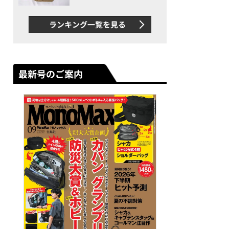
グス“水に強い”初コラボ付
録…ほか【休日バッグの人気
ランキング一覧を見る
記事ランキングベスト3】
（2026年6月版）
最新号のご案内