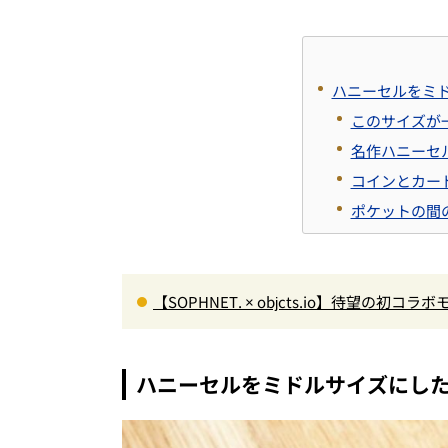
ハニーセルをミ
このサイズが
名作ハニーセ
コインとカー
ポケットの間
【SOPHNET. × objcts.io】待望の
ス！
ハニーセルをミドルサイズにし