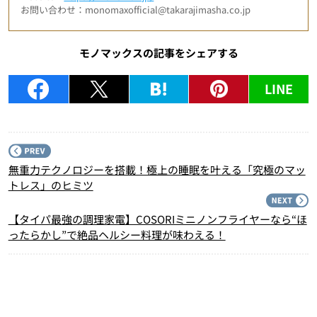
お問い合わせ：monomaxofficial@takarajimasha.co.jp
モノマックスの記事をシェアする
LINE
P
無重力テクノロジーを搭載！極上の睡眠を叶える「究極のマッ
トレス」のヒミツ
N
【タイパ最強の調理家電】COSORIミニノンフライヤーなら“ほ
ったらかし”で絶品ヘルシー料理が味わえる！