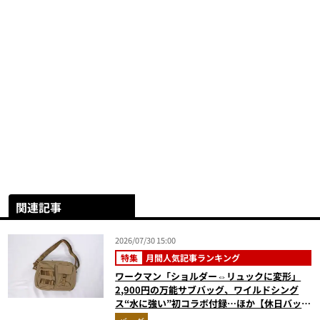
関連記事
2026/07/30 15:00
特集
月間人気記事ランキング
ワークマン「ショルダー⇔リュックに変形」
2,900円の万能サブバッグ、ワイルドシング
ス“水に強い”初コラボ付録…ほか【休日バッグ
の人気記事ランキングベスト3】（2026年6月