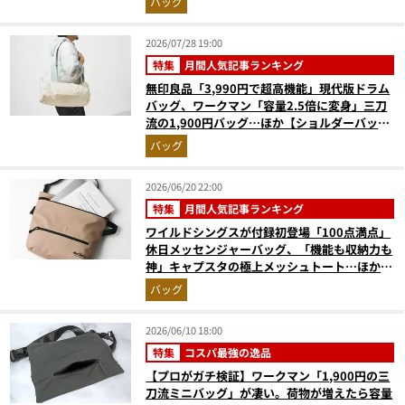
バッグ
版）
2026/07/28 19:00
特集
月間人気記事ランキング
無印良品「3,990円で超高機能」現代版ドラム
バッグ、ワークマン「容量2.5倍に変身」三刀
流の1,900円バッグ…ほか【ショルダーバッグ
の人気記事ランキングベスト3】（2026年6月
バッグ
版）
2026/06/20 22:00
特集
月間人気記事ランキング
ワイルドシングスが付録初登場「100点満点」
休日メッセンジャーバッグ、「機能も収納力も
神」キャプスタの極上メッシュトート…ほか
【付録の人気記事ランキングベスト3】（2026
バッグ
年5月版）
2026/06/10 18:00
特集
コスパ最強の逸品
【プロがガチ検証】ワークマン「1,900円の三
刀流ミニバッグ」が凄い。荷物が増えたら容量