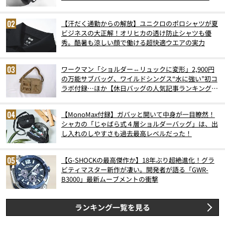
6月版）
【汗だく通勤からの解放】ユニクロのポロシャツが夏
ビジネスの大正解！オリヒカの透け防止シャツも優
秀。酷暑も涼しい顔で働ける超快適ウエアの実力
ワークマン「ショルダー⇔リュックに変形」2,900円
の万能サブバッグ、ワイルドシングス“水に強い”初コ
ラボ付録…ほか【休日バッグの人気記事ランキングベ
スト3】（2026年6月版）
【MonoMax付録】ガバッと開いて中身が一目瞭然！
シャカの「じゃばら式４層ショルダーバッグ」は、出
し入れのしやすさも過去最高レベルだった！
【G-SHOCKの最高傑作か】18年ぶり超絶進化！グラ
ビティマスター新作が凄い。開発者が語る「GWR-
B3000」最新ムーブメントの衝撃
ランキング一覧を見る