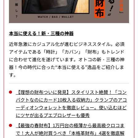
本当に使える！新・三種の神器
近年急激にカジュアル化が進むビジネススタイル。必須
アイテムである「時計」「カバン」「財布」もトレンド
に合わせて進化を遂げています。オトコの新・三種の神
器！今の時代に合った“本当に使える”逸品をご紹介しま
す。
【理想の財布ついに発見】スタイリスト絶賛！「コン
パクトなのにカード10枚入る収納力」クランプのアコ
ーディオンウォレットを徹底レビュー。使い込むほど
にツヤが出るプエブロレザーも優秀
【最強の春財布】1万円台の極薄から最高級クロコま
で！大人が絶対買うべき「本格革財布」4選を徹底解