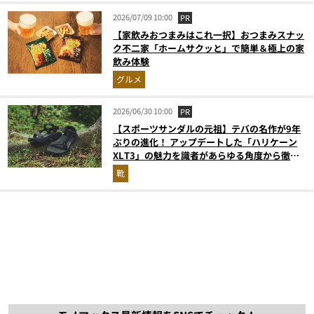
2026/07/09 10:00
PR
【家飲みおつまみはこれ一択】おつまみスナッ
ク不二家「ホームサクッと」で簡単＆極上の家
飲み体験
グルメ
2026/06/30 10:00
PR
【スポーツサンダルの元祖】テバの名作が9年
ぶりの進化！ アップデートした「ハリケーン
XLT3」の魅力を識者があらゆる角度から徹底
解説！
靴