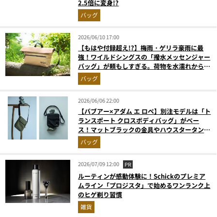
2.5倍に変身!?
バッグ
2026/06/10 17:00
【もはや付録超え!?】梅雨・ゲリラ豪雨に最
強！ワイルドシングスの「撥水メッセンジャー
バッグ」が頼もしすぎる。荷物を水濡れから守
るMonoMax付録の実力を解説
バッグ
2026/06/06 22:00
【バブアー×アダム エ ロペ】別注モデルは「ト
ランスポート クロスボディバッグ」がベー
ス！マットブラックの金具やハウスタータン柄
など限定仕様に注目
バッグ
2026/07/09 12:00
PR
ルーティンが感動体験に！Schickのプレミア
ムライン「プロジスタ」で始めるワンランク上
のヒゲ剃り習慣
雑貨