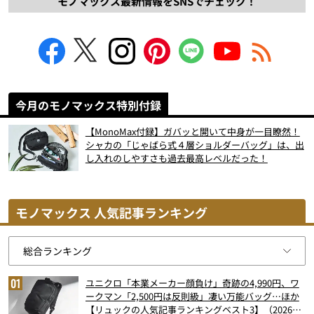
モノマックス最新情報をSNSでチェック！
今月のモノマックス特別付録
【MonoMax付録】ガバッと開いて中身が一目瞭然！
シャカの「じゃばら式４層ショルダーバッグ」は、出
し入れのしやすさも過去最高レベルだった！
モノマックス 人気記事ランキング
ユニクロ「本業メーカー顔負け」奇跡の4,990円、ワ
ークマン「2,500円は反則級」凄い万能バッグ…ほか
【リュックの人気記事ランキングベスト3】（2026年