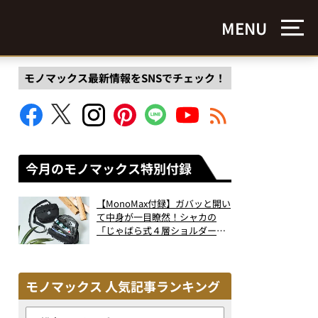
MENU
モノマックス最新情報をSNSでチェック！
今月のモノマックス特別付録
【MonoMax付録】ガバッと開い
て中身が一目瞭然！シャカの
「じゃばら式４層ショルダーバ
ッグ」は、出し入れのしやすさ
も過去最高レベルだった！
モノマックス 人気記事ランキング