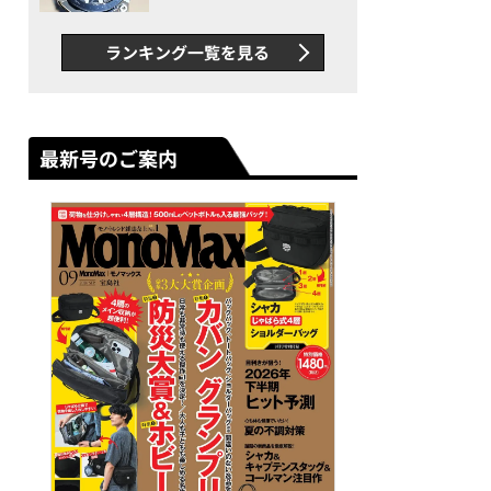
者が語る「GWR-B3000」最
新ムーブメントの衝撃
ランキング一覧を見る
最新号のご案内