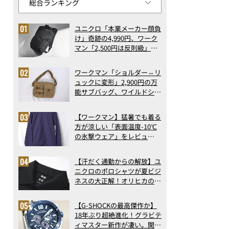
ユニクロ「本業メーカー顔負
け」奇跡の4,990円、ワーク
マン「2,500円は反則級」凄
い万能バッグ…ほか【リュッ
クの人気記事ランキングベス
ワークマン「ショルダー⇔リ
ト3】（2026年6月版）
ュックに変形」2,900円の万
能サブバッグ、ワイルドシン
グス“水に強い”初コラボ付
録…ほか【休日バッグの人気
【ワークマン】猛暑でも着る
記事ランキングベスト3】
方が涼しい「表面温度-10℃
（2026年6月版）
の氷撃ウェア」をレビュ
ー！“腕だけ濡らすのが正
解”の気化冷却機能が凄い
【汗だく通勤からの解放】ユ
ニクロのポロシャツが夏ビジ
ネスの大正解！オリヒカの透
け防止シャツも優秀。酷暑も
涼しい顔で働ける超快適ウエ
【G-SHOCKの最高傑作か】
アの実力
18年ぶり超絶進化！グラビテ
ィマスター新作が凄い。開発