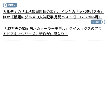
P
カルディの「本格韓国料理の素」、ドンキの「ヤバ盛パスタ」
ほか【話題のグルメの人気記事 月間ベスト3】（2023年6月）
N
「U2万円の50ｍ防水＆ソーラーモデル」タイメックスのアウ
トドア向けシリーズに新作が仲間入り！