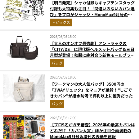
【明日発売】シャカ付録もキャプテンスタッグ
付録も大特集も注目！「間違いのないカバン選
び」をプロがジャッジ・MonoMax9月号の目
次を公開
トピックス
2026/08/05 15:00
【大人のオンオフ最強鞄】アントラックの
「CITY/DS」に現代版ヘルメットバッグ＆三日
月型が登場！秋服に絶対合う新色モールブラウ
ンが傑作
バッグ
2026/08/03 18:00
【ワークマンの大人気バッグ】3500円の
「3WAYリュック」をマニアが絶賛！“しごで
きカバン”が撥水防汚で評判以上に優秀だった
バッグ
2026/08/03 17:00
【プロ9名がガチ審査】2026年の最高カバンは
どれだ!? 「カバン大賞」ほか注目企画満載の
MonoMax9月号＆増刊の表紙を速報