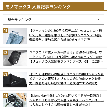
モノマックス 人気記事ランキング
【ワークマンの1,590円冷感デニム】vsユニクロ・無
印で比較！猛暑を乗り切る“涼感ロングパンツ”3選を
徹底解剖。接触冷感から綿100%まで決定版
ユニクロ「本業メーカー顔負け」奇跡の4,990円、ワ
ークマン「2,500円は反則級」凄い万能バッグ…ほか
【リュックの人気記事ランキングベスト3】（2026年
6月版）
【汗だく通勤からの解放】ユニクロのポロシャツが夏
ビジネスの大正解！オリヒカの透け防止シャツも優
秀。酷暑も涼しい顔で働ける超快適ウエアの実力
【MonoMax付録】ガバッと開いて中身が一目瞭然！
シャカの「じゃばら式４層ショルダーバッグ」は、出
し入れのしやすさも過去最高レベルだった！