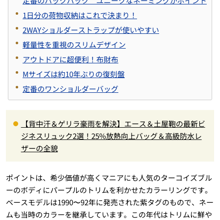
定番のバックパック ユニークなネーミングがポイント
1日分の荷物収納はこれで決まり！
2WAYショルダーストラップが使いやすい
軽量性を重視のスリムデザイン
アウトドアに超便利！布財布
Mサイズは約10年ぶりの復刻盤
定番のワンショルダーバッグ
【背中汗＆ゲリラ豪雨を解決】エース＆土屋鞄の最新ビ
ジネスリュック2選！25%放熱向上バッグ＆高級防水レ
ザーの全貌
ポイントは、希少価値が高くマニアにも人気のターコイズブル
ーのボディにパープルのトリムを利かせたカラーリングです。
ベースモデルは1990〜92年に発売された紫タグのもので、ネー
ムも当時のカラーを継承しています。この年代はトリムに鮮や