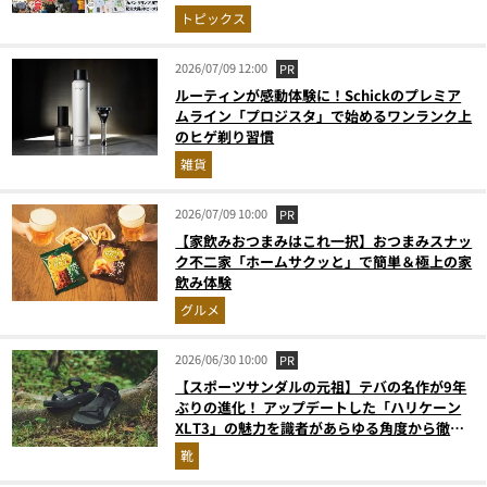
トピックス
2026/07/09 12:00
PR
ルーティンが感動体験に！Schickのプレミア
ムライン「プロジスタ」で始めるワンランク上
のヒゲ剃り習慣
雑貨
2026/07/09 10:00
PR
【家飲みおつまみはこれ一択】おつまみスナッ
ク不二家「ホームサクッと」で簡単＆極上の家
飲み体験
グルメ
2026/06/30 10:00
PR
【スポーツサンダルの元祖】テバの名作が9年
ぶりの進化！ アップデートした「ハリケーン
XLT3」の魅力を識者があらゆる角度から徹底
解説！
靴