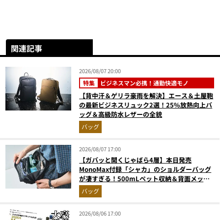
関連記事
2026/08/07 20:00
特集
ビジネスマン必携！通勤快適モノ
【背中汗＆ゲリラ豪雨を解決】エース＆土屋鞄
の最新ビジネスリュック2選！25%放熱向上バ
ッグ＆高級防水レザーの全貌
バッグ
2026/08/07 17:00
【ガバッと開くじゃばら4層】本日発売
MonoMax付録「シャカ」のショルダーバッグ
が凄すぎる！500mLペット収納＆背面メッシ
ュでベタつかない
バッグ
2026/08/06 17:00