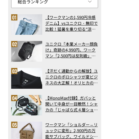
【ワークマンの1,590円冷感
デニム】vsユニクロ・無印で
比較！猛暑を乗り切る“涼感
ロングパンツ”3選を徹底解
剖。接触冷感から綿100%ま
ユニクロ「本業メーカー顔負
で決定版
け」奇跡の4,990円、ワーク
マン「2,500円は反則級」凄
い万能バッグ…ほか【リュッ
クの人気記事ランキングベス
【汗だく通勤からの解放】ユ
ト3】（2026年6月版）
ニクロのポロシャツが夏ビジ
ネスの大正解！オリヒカの透
け防止シャツも優秀。酷暑も
涼しい顔で働ける超快適ウエ
【MonoMax付録】ガバッと
アの実力
開いて中身が一目瞭然！シャ
カの「じゃばら式４層ショル
ダーバッグ」は、出し入れの
しやすさも過去最高レベルだ
ワークマン「ショルダー⇔リ
った！
ュックに変形」2,900円の万
能サブバッグ、ワイルドシン