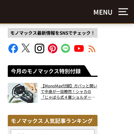
MENU
モノマックス最新情報をSNSでチェック！
今月のモノマックス特別付録
【MonoMax付録】ガバッと開い
て中身が一目瞭然！シャカの
「じゃばら式４層ショルダーバ
ッグ」は、出し入れのしやすさ
も過去最高レベルだった！
モノマックス 人気記事ランキング