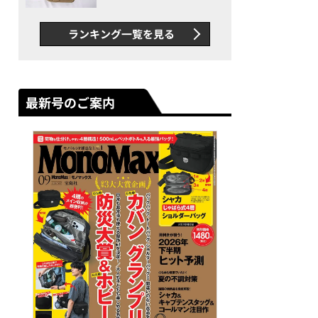
グス“水に強い”初コラボ付
録…ほか【休日バッグの人気
ランキング一覧を見る
記事ランキングベスト3】
（2026年6月版）
最新号のご案内