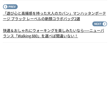
P
「遊び心と高揚感を持った大人のカバン」マンハッタンポーテ
ージ ブラック レーベルの新顔コラボバッグ2選
N
快適＆おしゃれにウォーキングを楽しみたいなら──ニューバ
ランス「Walking 880」を選べば間違いない！