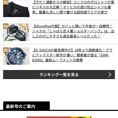
【汗だく通勤からの解放】ユニクロのポロシャツが夏
ビジネスの大正解！オリヒカの透け防止シャツも優
秀。酷暑も涼しい顔で働ける超快適ウエアの実力
【MonoMax付録】ガバッと開いて中身が一目瞭然！
シャカの「じゃばら式４層ショルダーバッグ」は、出
し入れのしやすさも過去最高レベルだった！
【G-SHOCKの最高傑作か】18年ぶり超絶進化！グラ
ビティマスター新作が凄い。開発者が語る「GWR-
B3000」最新ムーブメントの衝撃
ランキング一覧を見る
最新号のご案内