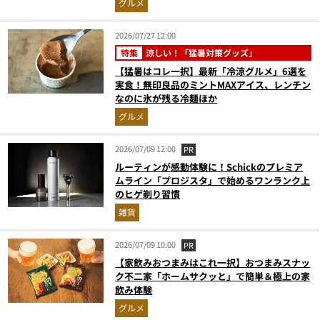
グルメ
2026/07/27 12:00
特集
涼しい！「猛暑対策グッズ」
【猛暑はコレ一択】最新「冷涼グルメ」6選を
実食！無印良品のミントMAXアイス、レンチン
なのに氷が残る冷麺ほか
グルメ
2026/07/09 12:00
PR
ルーティンが感動体験に！Schickのプレミア
ムライン「プロジスタ」で始めるワンランク上
のヒゲ剃り習慣
雑貨
2026/07/09 10:00
PR
【家飲みおつまみはこれ一択】おつまみスナッ
ク不二家「ホームサクッと」で簡単＆極上の家
飲み体験
グルメ