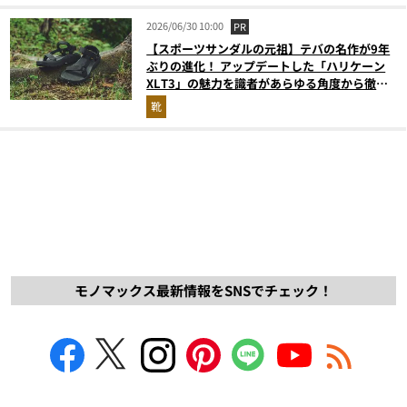
2026/06/30 10:00
PR
【スポーツサンダルの元祖】テバの名作が9年
ぶりの進化！ アップデートした「ハリケーン
XLT3」の魅力を識者があらゆる角度から徹底
解説！
靴
モノマックス最新情報をSNSでチェック！