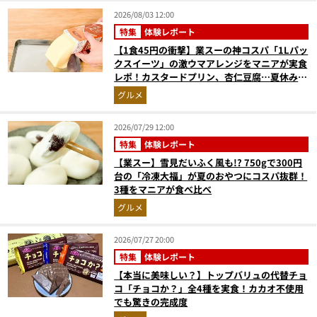
2026/08/03 12:00
特集
体験レポート
【1食45円の衝撃】業スーの神コスパ「1Lパッ
クスイーツ」の激ウマアレンジをマニアが実食
レポ！カスタードプリン、杏仁豆腐…夏休みの
おやつに最強すぎた
グルメ
2026/07/29 12:00
特集
体験レポート
【業スー】雪見だいふく風も!? 750gで300円
台の「冷凍大福」が夏のおやつにコスパ抜群！
3種をマニアが食べ比べ
グルメ
2026/07/27 20:00
特集
体験レポート
【本当に美味しい？】トップバリュの代替チョ
コ「チョコか？」全4種を実食！カカオ不使用
でも驚きの完成度