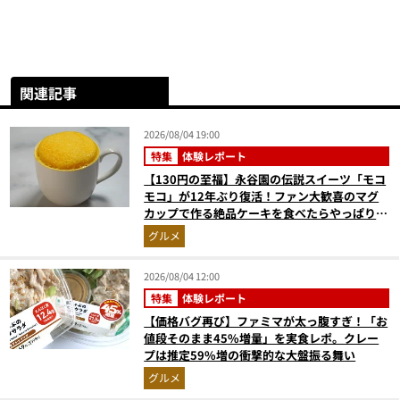
関連記事
2026/08/04 19:00
特集
体験レポート
【130円の至福】永谷園の伝説スイーツ「モコ
モコ」が12年ぶり復活！ファン大歓喜のマグ
カップで作る絶品ケーキを食べたらやっぱり最
高にウマかった
グルメ
2026/08/04 12:00
特集
体験レポート
【価格バグ再び】ファミマが太っ腹すぎ！「お
値段そのまま45%増量」を実食レポ。クレー
プは推定59%増の衝撃的な大盤振る舞い
グルメ