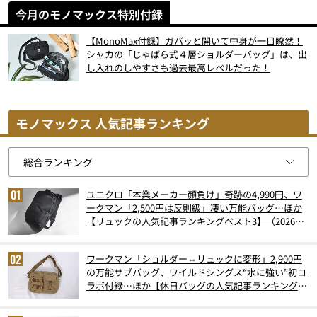
今月のモノマックス特別付録
【MonoMax付録】ガバッと開いて中身が一目瞭然！
シャカの「じゃばら式４層ショルダーバッグ」は、出
し入れのしやすさも過去最高レベルだった！
モノマックス 人気記事ランキング
ユニクロ「本業メーカー顔負け」奇跡の4,990円、ワ
ークマン「2,500円は反則級」凄い万能バッグ…ほか
【リュックの人気記事ランキングベスト3】（2026年
6月版）
ワークマン「ショルダー⇔リュックに変形」2,900円
の万能サブバッグ、ワイルドシングス“水に強い”初コ
ラボ付録…ほか【休日バッグの人気記事ランキングベ
スト3】（2026年6月版）