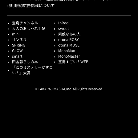
利用規約
広告掲載について
宝島チャンネル
InRed
大人のおしゃれ手帖
sweet
mini
素敵なあの人
リンネル
otona ROSY
SPRiNG
otona MUSE
GLOW
MonoMax
smart
MonoMaster
田舎暮らしの本
宝島すごい！WEB
『このミステリーがすご
い！』大賞
© TAKARAJIMASHA,Inc. All Rights Reserved.