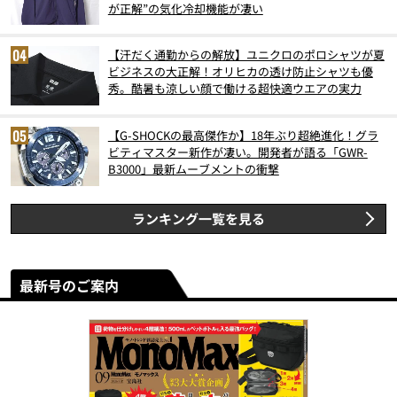
が正解”の気化冷却機能が凄い
【汗だく通勤からの解放】ユニクロのポロシャツが夏
ビジネスの大正解！オリヒカの透け防止シャツも優
秀。酷暑も涼しい顔で働ける超快適ウエアの実力
【G-SHOCKの最高傑作か】18年ぶり超絶進化！グラ
ビティマスター新作が凄い。開発者が語る「GWR-
B3000」最新ムーブメントの衝撃
ランキング一覧を見る
最新号のご案内