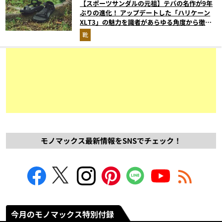
【スポーツサンダルの元祖】テバの名作が9年
ぶりの進化！ アップデートした「ハリケーン
XLT3」の魅力を識者があらゆる角度から徹底
解説！
靴
モノマックス最新情報をSNSでチェック！
今月のモノマックス特別付録