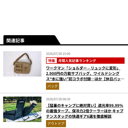
関連記事
2026/07/30 15:00
特集
月間人気記事ランキング
ワークマン「ショルダー⇔リュックに変形」
2,900円の万能サブバッグ、ワイルドシング
ス“水に強い”初コラボ付録…ほか【休日バッグ
の人気記事ランキングベスト3】（2026年6月
バッグ
版）
2026/07/30 08:30
【猛暑のキャンプに絶対買い】遮光率99.99％
の最強タープ、保冷力2倍クーラーほか キャプ
テンスタッグの快適ギア6選を徹底解説
アウトドア