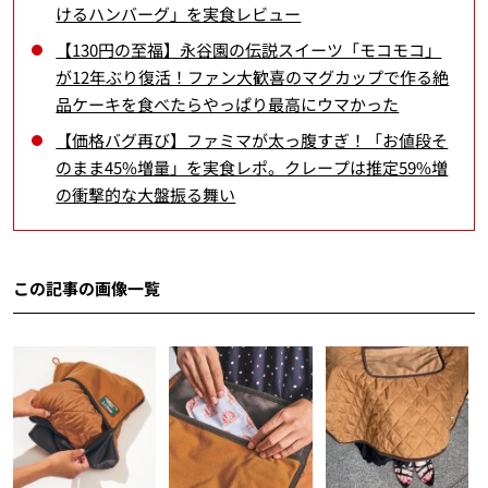
けるハンバーグ」を実食レビュー
【130円の至福】永谷園の伝説スイーツ「モコモコ」
が12年ぶり復活！ファン大歓喜のマグカップで作る絶
品ケーキを食べたらやっぱり最高にウマかった
【価格バグ再び】ファミマが太っ腹すぎ！「お値段そ
のまま45%増量」を実食レポ。クレープは推定59%増
の衝撃的な大盤振る舞い
この記事の画像一覧