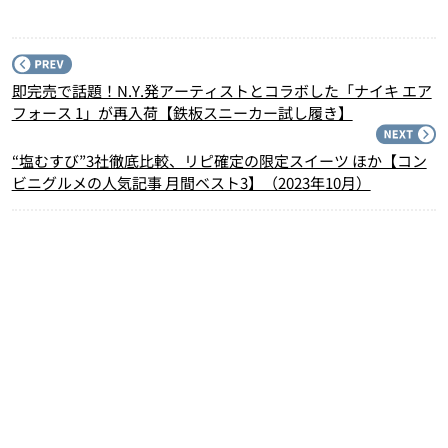
P
即完売で話題！N.Y.発アーティストとコラボした「ナイキ エア
フォース 1」が再入荷【鉄板スニーカー試し履き】
N
“塩むすび”3社徹底比較、リピ確定の限定スイーツ ほか【コン
ビニグルメの人気記事 月間ベスト3】（2023年10月）