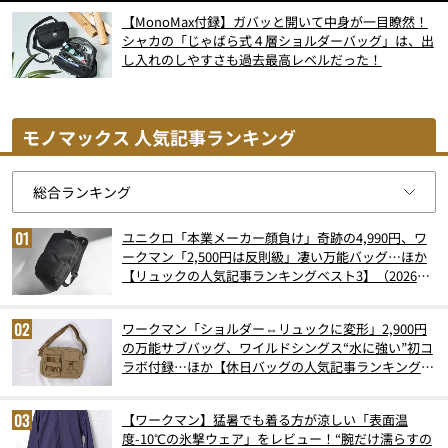
【MonoMax付録】ガバッと開いて中身が一目瞭然！
シャカの「じゃばら式４層ショルダーバッグ」は、出
し入れのしやすさも過去最高レベルだった！
モノマックス 人気記事ランキング
ユニクロ「本業メーカー顔負け」奇跡の4,990円、ワ
ークマン「2,500円は反則級」凄い万能バッグ…ほか
【リュックの人気記事ランキングベスト3】（2026年
6月版）
ワークマン「ショルダー⇔リュックに変形」2,900円
の万能サブバッグ、ワイルドシングス“水に強い”初コ
ラボ付録…ほか【休日バッグの人気記事ランキングベ
スト3】（2026年6月版）
【ワークマン】猛暑でも着る方が涼しい「表面温
度-10℃の氷撃ウェア」をレビュー！“腕だけ濡らすの