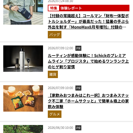
2026/07/24 08:30
特集
体験レポート
【付録の常識超え】コールマン「財布一体型ボ
トルショルダー」が最高だった！猛暑の手ぶら
外出を制す『MonoMax8月号増刊』付録の実
力をスタイリストが徹底レポ
バッグ
2026/07/09 12:00
PR
ルーティンが感動体験に！Schickのプレミア
ムライン「プロジスタ」で始めるワンランク上
のヒゲ剃り習慣
雑貨
2026/07/09 10:00
PR
【家飲みおつまみはこれ一択】おつまみスナッ
ク不二家「ホームサクッと」で簡単＆極上の家
飲み体験
グルメ
2026/06/30 10:00
PR