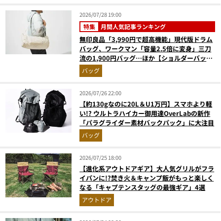
2026/07/28 19:00
特集
月間人気記事ランキング
無印良品「3,990円で超高機能」現代版ドラム
バッグ、ワークマン「容量2.5倍に変身」三刀
流の1,900円バッグ…ほか【ショルダーバッグ
の人気記事ランキングベスト3】（2026年6月
バッグ
版）
2026/07/26 22:00
【約130gなのに20L＆U1万円】スマホより軽
い!? ウルトラハイカー御用達OverLabの新作
「パラグライダー素材バックパック」に大注目
バッグ
2026/07/25 18:00
【進化系アウトドアギア】大人気グリルがフラ
イパンに!?焚き火＆キャンプ飯がもっと楽しく
なる「キャプテンスタッグの最強ギア」4選
アウトドア