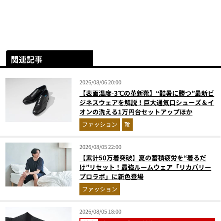
関連記事
2026/08/06 20:00
【表面温度-3℃の革新靴】“酷暑に勝つ”最新ビ
ジネスウェアを解説！巨大通気口シューズ＆イ
オンの洗える1万円台セットアップほか
ファッション
靴
2026/08/05 22:00
【累計50万着突破】夏の蓄積疲労を“着るだ
け”リセット！最強ルームウェア「リカバリー
プロラボ」に新色登場
ファッション
2026/08/05 18:00