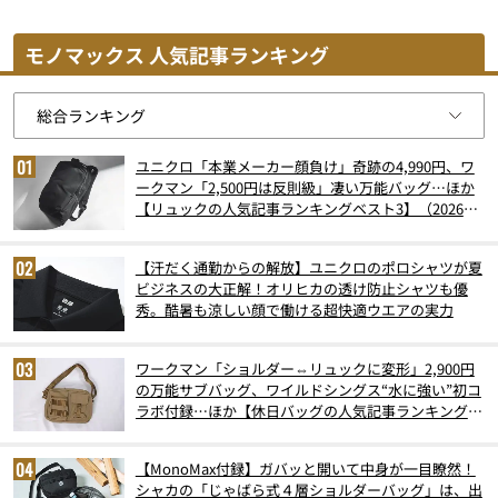
モノマックス 人気記事ランキング
ユニクロ「本業メーカー顔負け」奇跡の4,990円、ワ
ークマン「2,500円は反則級」凄い万能バッグ…ほか
【リュックの人気記事ランキングベスト3】（2026年
6月版）
【汗だく通勤からの解放】ユニクロのポロシャツが夏
ビジネスの大正解！オリヒカの透け防止シャツも優
秀。酷暑も涼しい顔で働ける超快適ウエアの実力
ワークマン「ショルダー⇔リュックに変形」2,900円
の万能サブバッグ、ワイルドシングス“水に強い”初コ
ラボ付録…ほか【休日バッグの人気記事ランキングベ
スト3】（2026年6月版）
【MonoMax付録】ガバッと開いて中身が一目瞭然！
シャカの「じゃばら式４層ショルダーバッグ」は、出