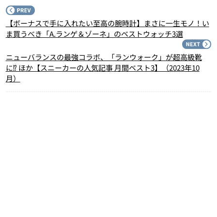
P
【ボーナスで手に入れたい至高の腕時計】まさに一生モノ！い
ま買うべき「A.ランゲ＆ゾーネ」のベストウォッチ3選
N
ニューバランスの最強コラボ、「ランウォーク」が超高級靴
に⁉︎ ほか【スニーカーの人気記事 月間ベスト3】（2023年10
月）