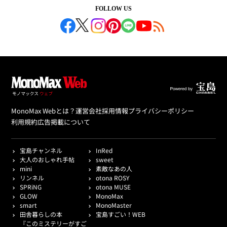
FOLLOW US
MonoMax Webとは？
運営会社
採用情報
プライバシーポリシー
利用規約
広告掲載について
宝島チャンネル
InRed
大人のおしゃれ手帖
sweet
mini
素敵なあの人
リンネル
otona ROSY
SPRiNG
otona MUSE
GLOW
MonoMax
smart
MonoMaster
田舎暮らしの本
宝島すごい！WEB
『このミステリーがすご