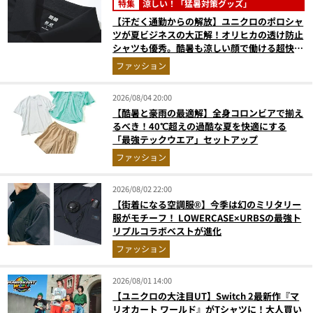
特集
涼しい！「猛暑対策グッズ」
【汗だく通勤からの解放】ユニクロのポロシャ
ツが夏ビジネスの大正解！オリヒカの透け防止
シャツも優秀。酷暑も涼しい顔で働ける超快適
ウエアの実力
ファッション
2026/08/04 20:00
【酷暑と豪雨の最適解】全身コロンビアで揃え
るべき！40℃超えの過酷な夏を快適にする
「最強テックウエア」セットアップ
ファッション
2026/08/02 22:00
【街着になる空調服®】今季は幻のミリタリー
服がモチーフ！ LOWERCASE×URBSの最強ト
リプルコラボベストが進化
ファッション
2026/08/01 14:00
【ユニクロの大注目UT】Switch 2最新作『マ
リオカート ワールド』がTシャツに！大人買い