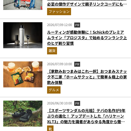
必至の傑作デザインで親子リンクコーデにも最
適
ファッション
2026/07/09 12:00
PR
ルーティンが感動体験に！Schickのプレミア
ムライン「プロジスタ」で始めるワンランク上
のヒゲ剃り習慣
雑貨
2026/07/09 10:00
PR
【家飲みおつまみはこれ一択】おつまみスナッ
ク不二家「ホームサクッと」で簡単＆極上の家
飲み体験
グルメ
2026/06/30 10:00
PR
【スポーツサンダルの元祖】テバの名作が9年
ぶりの進化！ アップデートした「ハリケーン
XLT3」の魅力を識者があらゆる角度から徹底
解説！
靴