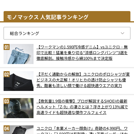
モノマックス 人気記事ランキング
【ワークマンの1,590円冷感デニム】vsユニクロ・無
印で比較！猛暑を乗り切る“涼感ロングパンツ”3選を
徹底解剖。接触冷感から綿100%まで決定版
【汗だく通勤からの解放】ユニクロのポロシャツが夏
ビジネスの大正解！オリヒカの透け防止シャツも優
秀。酷暑も涼しい顔で働ける超快適ウエアの実力
【換気量1.9倍の衝撃】プロが解説するSHOEIの最新
ヘルメット「Z-9」の凄さとは？浮き上がり13%減で
高速ライドも超快適な傑作フルフェイス
ユニクロ「本業メーカー顔負け」奇跡の4,990円、ワ
ークマン「2,500円は反則級」凄い万能バッグ…ほか