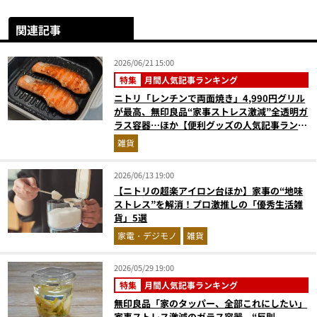
関連記事
2026/06/21 15:00
特集
月間人気記事ランキング
ニトリ「レンチンで両面焼き」4,990円グリル
が最高、無印良品“家事ストレス激減”全透明ガ
ラス容器…ほか【便利グッズの人気記事ランキ
ングベスト3】（2026年5月版）
雑貨
2026/06/13 19:00
【ニトリの超楽アイロン台ほか】家事の“地味
ストレス”を解消！プロ激推しの「優秀生活雑
貨」5選
家電・デジモノ
雑貨
2026/05/29 19:00
特集
月間人気記事ランキング
無印良品「家のタッパー、全部これにしたい」
家事ストレス激減のガラス容器、“反則