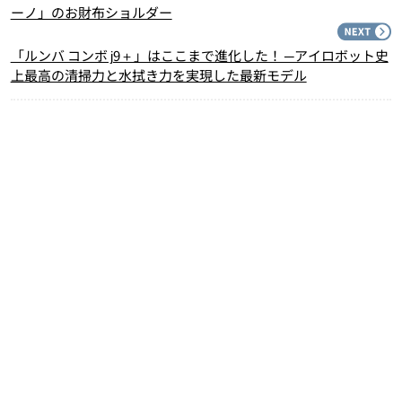
ーノ」のお財布ショルダー
N
「ルンバ コンボ j9＋」はここまで進化した！ ─アイロボット史
上最高の清掃力と水拭き力を実現した最新モデル