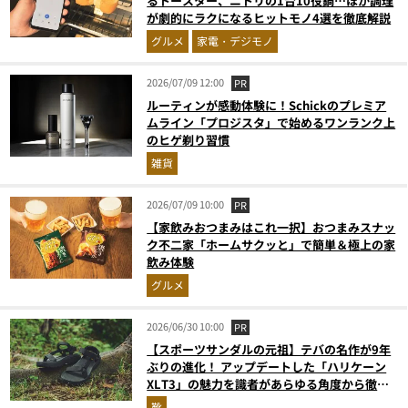
るトースター、ニトリの1台10役鍋…ほか調理
が劇的にラクになるヒットモノ4選を徹底解説
グルメ
家電・デジモノ
2026/07/09 12:00
PR
ルーティンが感動体験に！Schickのプレミア
ムライン「プロジスタ」で始めるワンランク上
のヒゲ剃り習慣
雑貨
2026/07/09 10:00
PR
【家飲みおつまみはこれ一択】おつまみスナッ
ク不二家「ホームサクッと」で簡単＆極上の家
飲み体験
グルメ
2026/06/30 10:00
PR
【スポーツサンダルの元祖】テバの名作が9年
ぶりの進化！ アップデートした「ハリケーン
XLT3」の魅力を識者があらゆる角度から徹底
解説！
靴