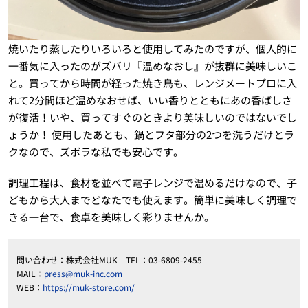
焼いたり蒸したりいろいろと使用してみたのですが、個人的に
一番気に入ったのがズバリ『温めなおし』が抜群に美味しいこ
と。買ってから時間が経った焼き鳥も、レンジメートプロに入
れて2分間ほど温めなおせば、いい香りとともにあの香ばしさ
が復活！いや、買ってすぐのときより美味しいのではないでし
ょうか！ 使用したあとも、鍋とフタ部分の2つを洗うだけとラ
クなので、ズボラな私でも安心です。
調理工程は、食材を並べて電子レンジで温めるだけなので、子
どもから大人までどなたでも使えます。簡単に美味しく調理で
きる一台で、食卓を美味しく彩りませんか。
問い合わせ：株式会社MUK TEL：03-6809-2455
MAIL：
press@muk-inc.com
WEB：
https://muk-store.com/