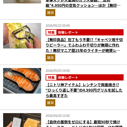
級”4,990円の空気クッション…ほか【無印の
便利アイテムの人気記事ランキングベスト3】
雑貨
（2026年4月版）
2026/05/22 20:00
特集
体験レポート
【無印良品】包丁もう不要!?「キャベツ用千切
りピーラー」でふわふわ千切りが無限に作れ
た！無印マニア歴25年のライターが絶賛レビ
ュー
雑貨
2026/05/03 19:00
特集
体験レポート
【ニトリ神アイテム】レンチンで両面焼き!?
“ひっくり返し不要”の4,990円グリルを試した
ら最高すぎた
雑貨
2026/04/20 12:00
【自炊の面倒をゼロにする】最短90秒で焼け