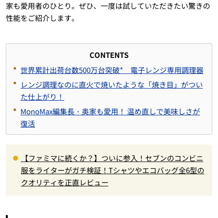
家も愛用者のひとり。ぜひ、一度は試していただきたい驚きの
性能をご紹介します。
CONTENTS
世界累計出荷台数500万台突破* 電子レンジ専用調理器
レンジ調理なのに直火で焼いたような「焼き目」がつい
た仕上がり！
MonoMax編集長・奥家も愛用！ 温め直しで美味しさが
復活
【ファミマに続くか？】ついに参入！セブンのコンビニ
服をライターがガチ検証！Tシャツやエコバッグ全6型の
クオリティを正直レビュー