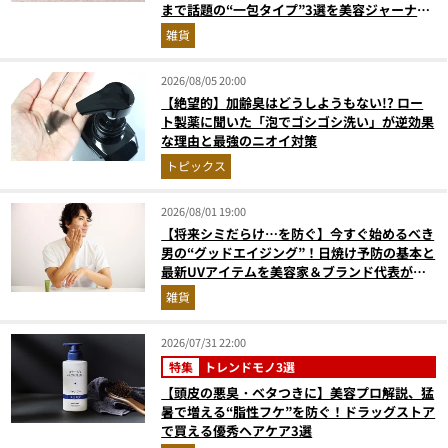
まで話題の“一包タイプ”3選を美容ジャーナリ
ストが徹底解説
雑貨
2026/08/05 20:00
【絶望的】加齢臭はどうしようもない!? ロー
ト製薬に聞いた「泡でゴシゴシ洗い」が逆効果
な理由と最強のニオイ対策
トピックス
2026/08/01 19:00
【将来シミだらけ…を防ぐ】今すぐ始めるべき
男の“グッドエイジング”！日焼け予防の基本と
最新UVアイテムを美容家＆ブランド代表がプ
ロ目線で指南／大人の価値向上研究所
雑貨
2026/07/31 22:00
特集
トレンドモノ3選
【頭皮の悪臭・ベタつきに】美容プロ解説、猛
暑で増える“脂性フケ”を防ぐ！ドラッグストア
で買える優秀ヘアケア3選