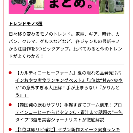
トレンドモノ3選
日々移り変わるモノのトレンド。家電、ギア、時計、カ
バン、クルマ、グルメなどなど、各ジャンルの最新モノ
から注目作を3つピックアップ。比べてみると今のトレン
ドがよくわかる！
【カルディコーヒーファーム】夏の隠れ名品発見!?パ
インおやつ実食ランキングベスト3「1位は“甘み×爽や
か”の意外すぎる大正解！手が止まらない『かりんと
う』」
【韓国発の飲むサプリ】手軽すぎてブーム到来！プロ
テインコーヒーからビタミンC・青汁まで話題の“一包
タイプ”3選を美容ジャーナリストが徹底解説
【1位は即リピ確定】セブン新作スイーツ実食ランキ