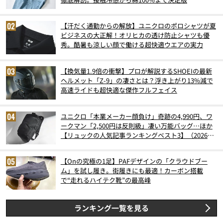
【汗だく通勤からの解放】ユニクロのポロシャツが夏
ビジネスの大正解！オリヒカの透け防止シャツも優
秀。酷暑も涼しい顔で働ける超快適ウエアの実力
【換気量1.9倍の衝撃】プロが解説するSHOEIの最新
ヘルメット「Z-9」の凄さとは？浮き上がり13%減で
高速ライドも超快適な傑作フルフェイス
ユニクロ「本業メーカー顔負け」奇跡の4,990円、ワ
ークマン「2,500円は反則級」凄い万能バッグ…ほか
【リュックの人気記事ランキングベスト3】（2026年
6月版）
【Onの究極の1足】PAFデザインの「クラウドブー
ム」を試し履き。街履きにも最適！カーボン搭載
で“走れるハイテク靴”の最高峰
ランキング一覧を見る