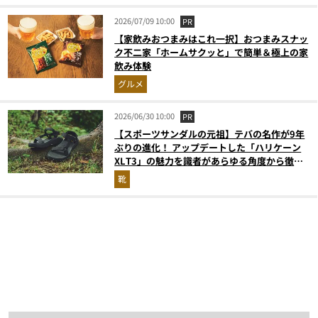
2026/07/09 10:00
PR
【家飲みおつまみはこれ一択】おつまみスナッ
ク不二家「ホームサクッと」で簡単＆極上の家
飲み体験
グルメ
2026/06/30 10:00
PR
【スポーツサンダルの元祖】テバの名作が9年
ぶりの進化！ アップデートした「ハリケーン
XLT3」の魅力を識者があらゆる角度から徹底
解説！
靴