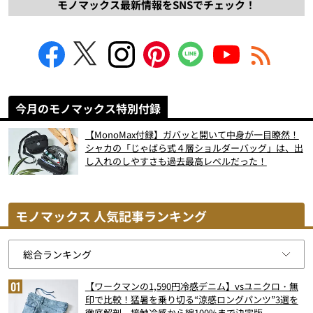
モノマックス最新情報をSNSでチェック！
今月のモノマックス特別付録
【MonoMax付録】ガバッと開いて中身が一目瞭然！
シャカの「じゃばら式４層ショルダーバッグ」は、出
し入れのしやすさも過去最高レベルだった！
モノマックス 人気記事ランキング
【ワークマンの1,590円冷感デニム】vsユニクロ・無
印で比較！猛暑を乗り切る“涼感ロングパンツ”3選を
徹底解剖。接触冷感から綿100%まで決定版