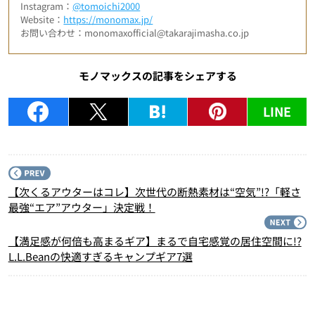
Instagram：
@tomoichi2000
Website：
https://monomax.jp/
お問い合わせ：monomaxofficial@takarajimasha.co.jp
モノマックスの記事をシェアする
LINE
P
【次くるアウターはコレ】次世代の断熱素材は“空気”!?「軽さ
最強“エア”アウター」決定戦！
N
【満足感が何倍も高まるギア】まるで自宅感覚の居住空間に!?
L.L.Beanの快適すぎるキャンプギア7選