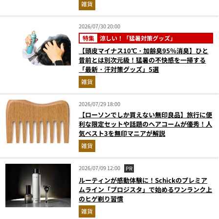
雑貨
2026/07/30 20:00
特集
涼しい！「猛暑対策グッズ」
【頭皮マイナス10℃・加齢臭95％消臭】ひと
昔前とは別次元級！猛暑の不快感を一掃する
「最新・汗対策グッズ」5選
雑貨
2026/07/29 18:00
【ローソンでしか買えない無印良品】旅行に便
利な限定セットや話題のヘアコームが優秀！人
気ベスト3を無印マニアが解説
雑貨
2026/07/09 12:00
PR
ルーティンが感動体験に！Schickのプレミア
ムライン「プロジスタ」で始めるワンランク上
のヒゲ剃り習慣
雑貨