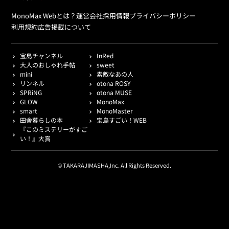
MonoMax Webとは？
運営会社
採用情報
プライバシーポリシー
利用規約
広告掲載について
宝島チャンネル
InRed
大人のおしゃれ手帖
sweet
mini
素敵なあの人
リンネル
otona ROSY
SPRiNG
otona MUSE
GLOW
MonoMax
smart
MonoMaster
田舎暮らしの本
宝島すごい！WEB
『このミステリーがすご
い！』大賞
© TAKARAJIMASHA,Inc. All Rights Reserved.