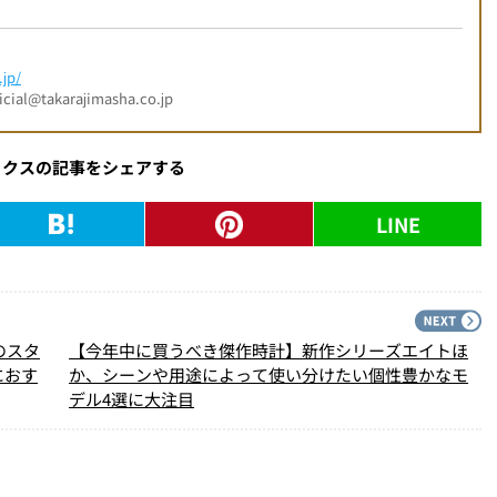
jp/
l@takarajimasha.co.jp
ックスの記事をシェアする
LINE
PREV
N
のスタ
【今年中に買うべき傑作時計】新作シリーズエイトほ
におす
か、シーンや用途によって使い分けたい個性豊かなモ
デル4選に大注目