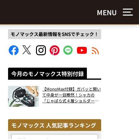
MENU
モノマックス最新情報をSNSでチェック！
今月のモノマックス特別付録
【MonoMax付録】ガバッと開い
て中身が一目瞭然！シャカの
「じゃばら式４層ショルダーバ
ッグ」は、出し入れのしやすさ
も過去最高レベルだった！
モノマックス 人気記事ランキング