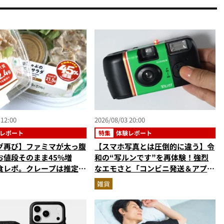
 12:00
2026/08/03 20:00
レポート
特集
体験レポート
グ再び】ファミマが太っ腹
【スマホ写真とは圧倒的に違う】令
お値段そのまま45%増
和の“写ルンです”を再体験！強烈
食レポ。クレープは推定
なエモさと「コンビニ発送＆アプリ
の衝撃的な大盤振る舞い
受け取り」が唯一無二で楽しすぎた
雑貨