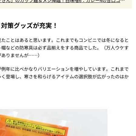
きん」のカップ麺＆メシ降臨！白味噌6：カレー4の甘口コク
さ対策グッズが充実！
見たことはあると思います。これまでもコンビニでは冬になると
ト帽などの防寒具は必ず品揃えをする商品でした。（万人ウケす
がありませんが……）
が例年に比べかなりバリエーションを増やしています。これまで
多く登場し、寒さを和らげるアイテムの選択肢が広がったのはか