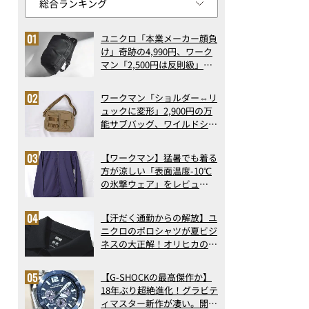
ユニクロ「本業メーカー顔負
け」奇跡の4,990円、ワーク
マン「2,500円は反則級」凄
い万能バッグ…ほか【リュッ
クの人気記事ランキングベス
ワークマン「ショルダー⇔リ
ト3】（2026年6月版）
ュックに変形」2,900円の万
能サブバッグ、ワイルドシン
グス“水に強い”初コラボ付
録…ほか【休日バッグの人気
【ワークマン】猛暑でも着る
記事ランキングベスト3】
方が涼しい「表面温度-10℃
（2026年6月版）
の氷撃ウェア」をレビュ
ー！“腕だけ濡らすのが正
解”の気化冷却機能が凄い
【汗だく通勤からの解放】ユ
ニクロのポロシャツが夏ビジ
ネスの大正解！オリヒカの透
け防止シャツも優秀。酷暑も
涼しい顔で働ける超快適ウエ
【G-SHOCKの最高傑作か】
アの実力
18年ぶり超絶進化！グラビテ
ィマスター新作が凄い。開発