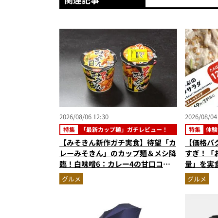
2026/08/06 12:30
2026/08/04
特集
「最新カップ麺」ガチレビュー！
特集
体験
【みそきん新作ガチ実食】待望「カ
【価格バ
レーみそきん」のカップ麺＆メシ降
すぎ！「
臨！白味噌6：カレー4の甘口コク
量」を実
旨スープ＆ゴロッと大ぶりポテトに
59%増
グルメ
グルメ
歓喜