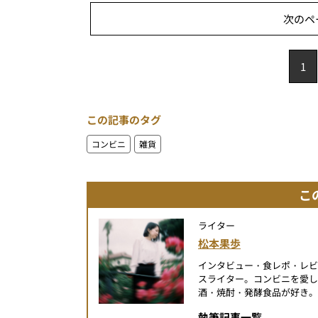
次のペ
1
この記事のタグ
コンビニ
雑貨
こ
ライター
松本果歩
インタビュー・食レポ・レ
スライター。コンビニを愛し
酒・焼酎・発酵食品が好き。
執筆記事一覧