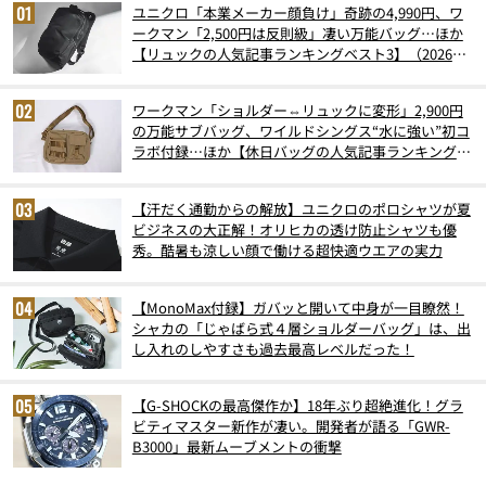
ユニクロ「本業メーカー顔負け」奇跡の4,990円、ワ
ークマン「2,500円は反則級」凄い万能バッグ…ほか
【リュックの人気記事ランキングベスト3】（2026年
6月版）
ワークマン「ショルダー⇔リュックに変形」2,900円
の万能サブバッグ、ワイルドシングス“水に強い”初コ
ラボ付録…ほか【休日バッグの人気記事ランキングベ
スト3】（2026年6月版）
【汗だく通勤からの解放】ユニクロのポロシャツが夏
ビジネスの大正解！オリヒカの透け防止シャツも優
秀。酷暑も涼しい顔で働ける超快適ウエアの実力
【MonoMax付録】ガバッと開いて中身が一目瞭然！
シャカの「じゃばら式４層ショルダーバッグ」は、出
し入れのしやすさも過去最高レベルだった！
【G-SHOCKの最高傑作か】18年ぶり超絶進化！グラ
ビティマスター新作が凄い。開発者が語る「GWR-
B3000」最新ムーブメントの衝撃