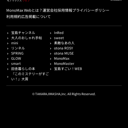
MonoMax Webとは？
運営会社
採用情報
プライバシーポリシー
利用規約
広告掲載について
宝島チャンネル
InRed
大人のおしゃれ手帖
sweet
mini
素敵なあの人
リンネル
otona ROSY
SPRiNG
otona MUSE
GLOW
MonoMax
smart
MonoMaster
田舎暮らしの本
宝島すごい！WEB
『このミステリーがすご
い！』大賞
© TAKARAJIMASHA,Inc. All Rights Reserved.