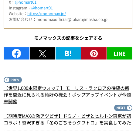
X：
@homart01
Instagram：
@homart01
Website：
https://monomax.jp/
お問い合わせ：monomaxofficial@takarajimasha.co.jp
モノマックスの記事をシェアする
LINE
P
【世界1,000本限定ウォッチ】 モーリス・ラクロアの待望の新
作を間近に見られる絶好の機会！ポップアップイベントが今週
末開催
N
【期待度MAXの激アツピザ】ドミノ・ピザとヒルトン東京が初
コラボ！贅沢すぎる「冬のごちそうクワトロ」を実食してみた