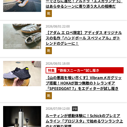
ーでさらに進化！アルトラ「エスカランテ 5」
はあらゆるシーンに寄り添う大人の相棒だ
靴
2026/08/01 22:00
【アダム エ ロペ限定】アディダス オリジナル
スの名作「ハンドボール スペツィアル」がト
レンドのグレーに！
靴
2026/08/01 18:00
特集
"鉄板スニーカー"試し履き
【山の悪路を喰い尽くす】Vibramメガグリッ
プ搭載！HOKAが放つ無敵のトレランギア
「SPEEDGOAT 7」をエディターが試し履き
靴
2026/07/09 12:00
PR
ルーティンが感動体験に！Schickのプレミア
ムライン「プロジスタ」で始めるワンランク上
のヒゲ剃り習慣