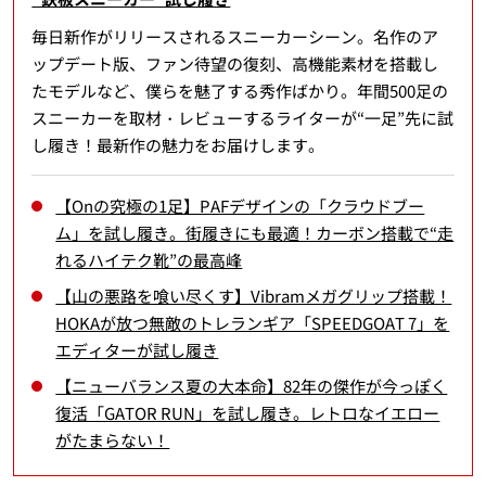
毎日新作がリリースされるスニーカーシーン。名作のア
ップデート版、ファン待望の復刻、高機能素材を搭載し
たモデルなど、僕らを魅了する秀作ばかり。年間500足の
スニーカーを取材・レビューするライターが“一足”先に試
し履き！最新作の魅力をお届けします。
【Onの究極の1足】PAFデザインの「クラウドブー
ム」を試し履き。街履きにも最適！カーボン搭載で“走
れるハイテク靴”の最高峰
【山の悪路を喰い尽くす】Vibramメガグリップ搭載！
HOKAが放つ無敵のトレランギア「SPEEDGOAT 7」を
エディターが試し履き
【ニューバランス夏の大本命】82年の傑作が今っぽく
復活「GATOR RUN」を試し履き。レトロなイエロー
がたまらない！