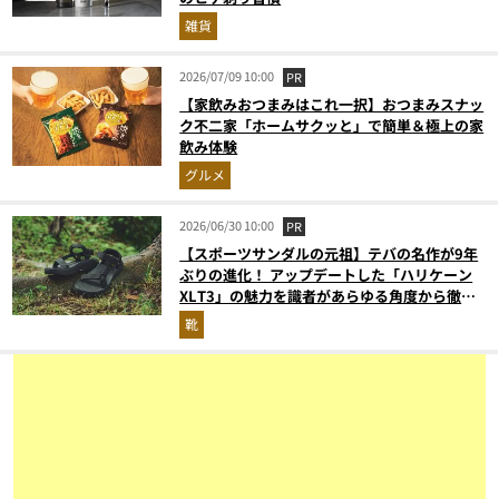
雑貨
2026/07/09 10:00
PR
【家飲みおつまみはこれ一択】おつまみスナッ
ク不二家「ホームサクッと」で簡単＆極上の家
飲み体験
グルメ
2026/06/30 10:00
PR
【スポーツサンダルの元祖】テバの名作が9年
ぶりの進化！ アップデートした「ハリケーン
XLT3」の魅力を識者があらゆる角度から徹底
解説！
靴