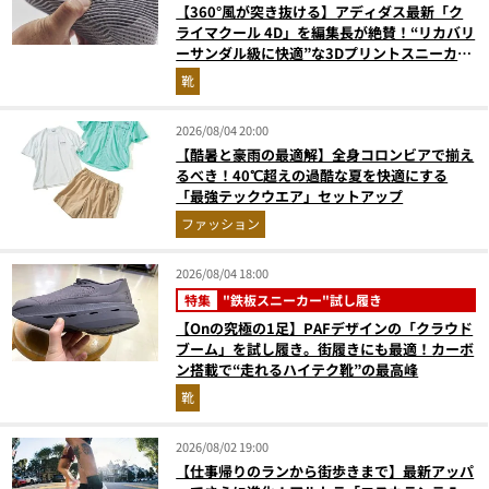
【360°風が突き抜ける】アディダス最新「ク
ライマクール 4D」を編集長が絶賛！“リカバリ
ーサンダル級に快適”な3Dプリントスニーカー
『コレ買いです』Vol.173
靴
2026/08/04 20:00
【酷暑と豪雨の最適解】全身コロンビアで揃え
るべき！40℃超えの過酷な夏を快適にする
「最強テックウエア」セットアップ
ファッション
2026/08/04 18:00
特集
"鉄板スニーカー"試し履き
【Onの究極の1足】PAFデザインの「クラウド
ブーム」を試し履き。街履きにも最適！カーボ
ン搭載で“走れるハイテク靴”の最高峰
靴
2026/08/02 19:00
【仕事帰りのランから街歩きまで】最新アッパ