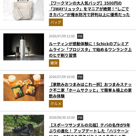
【ワークマンの大人気バッグ】3500円の
「3WAYリュック」をマニアが絶賛！“しごで
きカバン”が撥水防汚で評判以上に優秀だった
バッグ
2026/07/09 12:00
PR
ルーティンが感動体験に！Schickのプレミア
ムライン「プロジスタ」で始めるワンランク上
のヒゲ剃り習慣
雑貨
2026/07/09 10:00
PR
【家飲みおつまみはこれ一択】おつまみスナッ
ク不二家「ホームサクッと」で簡単＆極上の家
飲み体験
グルメ
2026/06/30 10:00
PR
【スポーツサンダルの元祖】テバの名作が9年
ぶりの進化！ アップデートした「ハリケーン