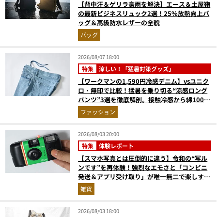
【背中汗＆ゲリラ豪雨を解決】エース＆土屋鞄
の最新ビジネスリュック2選！25%放熱向上バ
ッグ＆高級防水レザーの全貌
バッグ
2026/08/07 18:00
特集
涼しい！「猛暑対策グッズ」
【ワークマンの1,590円冷感デニム】vsユニク
ロ・無印で比較！猛暑を乗り切る“涼感ロング
パンツ”3選を徹底解剖。接触冷感から綿100%
まで決定版
ファッション
2026/08/03 20:00
特集
体験レポート
【スマホ写真とは圧倒的に違う】令和の“写ル
ンです”を再体験！強烈なエモさと「コンビニ
発送＆アプリ受け取り」が唯一無二で楽しすぎ
た
雑貨
2026/08/03 18:00