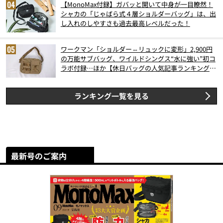
【MonoMax付録】ガバッと開いて中身が一目瞭然！
シャカの「じゃばら式４層ショルダーバッグ」は、出
し入れのしやすさも過去最高レベルだった！
ワークマン「ショルダー⇔リュックに変形」2,900円
の万能サブバッグ、ワイルドシングス“水に強い”初コ
ラボ付録…ほか【休日バッグの人気記事ランキングベ
スト3】（2026年6月版）
ランキング一覧を見る
最新号のご案内