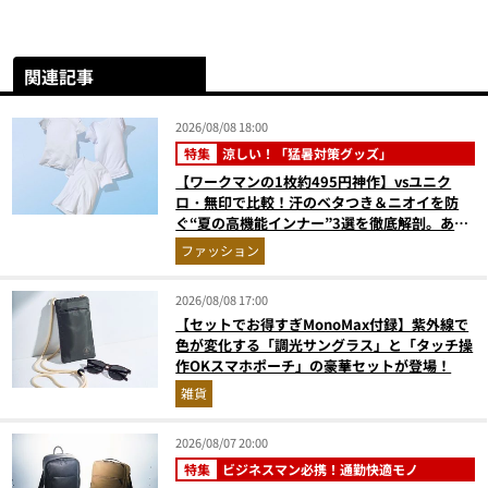
関連記事
2026/08/08 18:00
特集
涼しい！「猛暑対策グッズ」
【ワークマンの1枚約495円神作】vsユニク
ロ・無印で比較！汗のベタつき＆ニオイを防
ぐ“夏の高機能インナー”3選を徹底解剖。あな
たに最適な1着は？
ファッション
2026/08/08 17:00
【セットでお得すぎMonoMax付録】紫外線で
色が変化する「調光サングラス」と「タッチ操
作OKスマホポーチ」の豪華セットが登場！
雑貨
2026/08/07 20:00
特集
ビジネスマン必携！通勤快適モノ