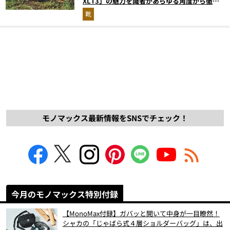
XLT3」の魅力を識者があらゆる角度から徹底
解説！
靴
モノマックス最新情報をSNSでチェック！
今月のモノマックス特別付録
【MonoMax付録】ガバッと開いて中身が一目瞭然！
シャカの「じゃばら式４層ショルダーバッグ」は、出