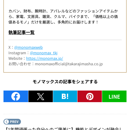
カバン、財布、腕時計、アパレルなどのファッションアイテムか
ら、家電、文房具、雑貨、クルマ、バイクまで、「価格以上の価
値あるモノ」だけを厳選し、多角的にお届けします！
執筆記事一覧
X：
@monomaxweb
Instagram：
@monomax_tkj
Website：
https://monomax.jp/
お問い合わせ：monomaxofficial@takarajimasha.co.jp
モノマックスの記事をシェアする
LINE
P
【1年間頑張った自分へのご褒美に】機能とデザインが融合し