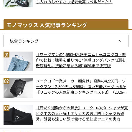
し入れのしやすさも過去最高レベルだった！
モノマックス 人気記事ランキング
【ワークマンの1,590円冷感デニム】vsユニクロ・無
印で比較！猛暑を乗り切る“涼感ロングパンツ”3選を
徹底解剖。接触冷感から綿100%まで決定版
ユニクロ「本業メーカー顔負け」奇跡の4,990円、ワ
ークマン「2,500円は反則級」凄い万能バッグ…ほか
【リュックの人気記事ランキングベスト3】（2026年
6月版）
【汗だく通勤からの解放】ユニクロのポロシャツが夏
ビジネスの大正解！オリヒカの透け防止シャツも優
秀。酷暑も涼しい顔で働ける超快適ウエアの実力