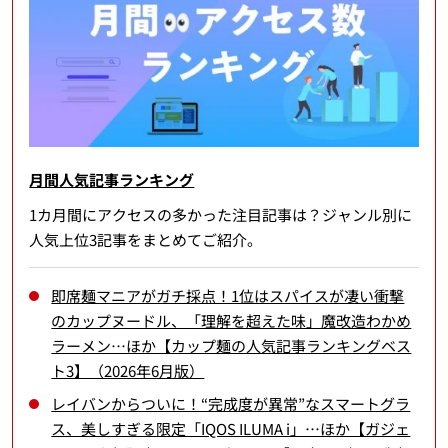
月間人気記事ランキング
1カ月間にアクセスの多かった注目記事は？ジャンル別に
人気上位3記事をまとめてご紹介。
即席麺マニアがガチ採点！1位はスパイスが凄い衝撃
のカップヌードル、「理解を超えた味」魔改造わかめ
ラーメン…ほか【カップ麺の人気記事ランキングベス
ト3】（2026年6月版）
レイバンからついに！“完成度が異常”なスマートグラ
ス、美しすぎる限定「IQOS ILUMA i」…ほか【ガジェ