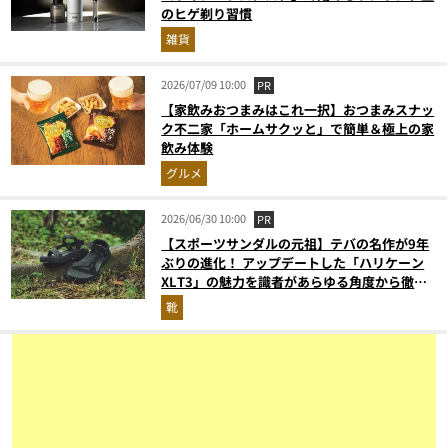
のヒゲ剃り習慣
雑貨
2026/07/09 10:00
PR
【家飲みおつまみはこれ一択】おつまみスナッ
ク不二家「ホームサクッと」で簡単＆極上の家
飲み体験
グルメ
2026/06/30 10:00
PR
【スポーツサンダルの元祖】テバの名作が9年
ぶりの進化！ アップデートした「ハリケーン
XLT3」の魅力を識者があらゆる角度から徹底
解説！
靴