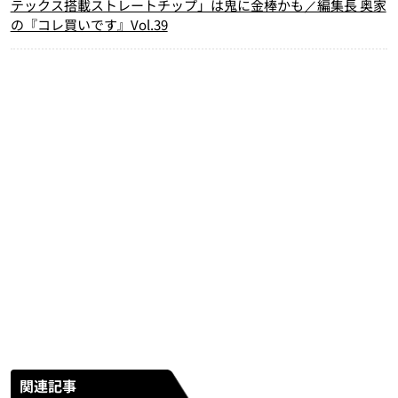
テックス搭載ストレートチップ」は鬼に金棒かも／編集長 奥家
の『コレ買いです』Vol.39
関連記事