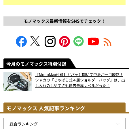
モノマックス最新情報をSNSでチェック！
今月のモノマックス特別付録
【MonoMax付録】ガバッと開いて中身が一目瞭然！
シャカの「じゃばら式４層ショルダーバッグ」は、出
し入れのしやすさも過去最高レベルだった！
モノマックス 人気記事ランキング