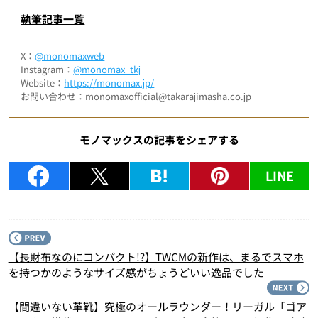
執筆記事一覧
X：
@monomaxweb
Instagram：
@monomax_tkj
Website：
https://monomax.jp/
お問い合わせ：monomaxofficial@takarajimasha.co.jp
モノマックスの記事をシェアする
LINE
P
【長財布なのにコンパクト!?】TWCMの新作は、まるでスマホ
を持つかのようなサイズ感がちょうどいい逸品でした
N
【間違いない革靴】究極のオールラウンダー！リーガル「ゴア