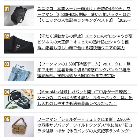
ユニクロ「本業メーカー顔負け」奇跡の4,990円、ワ
ークマン「2,500円は反則級」凄い万能バッグ…ほか
【リュックの人気記事ランキングベスト3】（2026年
6月版）
【汗だく通勤からの解放】ユニクロのポロシャツが夏
ビジネスの大正解！オリヒカの透け防止シャツも優
秀。酷暑も涼しい顔で働ける超快適ウエアの実力
【ワークマンの1,590円冷感デニム】vsユニクロ・無
印で比較！猛暑を乗り切る“涼感ロングパンツ”3選を
徹底解剖。接触冷感から綿100%まで決定版
【MonoMax付録】ガバッと開いて中身が一目瞭然！
シャカの「じゃばら式４層ショルダーバッグ」は、出
し入れのしやすさも過去最高レベルだった！
ワークマン「ショルダー⇔リュックに変形」2,900円
の万能サブバッグ、ワイルドシングス“水に強い”初コ
ラボ付録…ほか【休日バッグの人気記事ランキングベ
スト3】（2026年6月版）