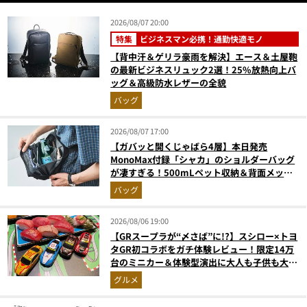
2026/08/07 20:00
特集
ビジネスマン必携！通勤快適モノ
【背中汗＆ゲリラ豪雨を解決】エース＆土屋鞄
の最新ビジネスリュック2選！25%放熱向上バ
ッグ＆高級防水レザーの全貌
バッグ
2026/08/07 17:00
【ガバッと開くじゃばら4層】本日発売
MonoMax付録「シャカ」のショルダーバッグ
が凄すぎる！500mLペット収納＆背面メッシ
ュでベタつかない
バッグ
2026/08/06 19:00
【GRスープラが“〆さば”に!?】スシロー×トヨ
タGR初コラボをガチ体験レビュー！限定14万
台のミニカー＆体験型演出に大人も子供も大興
奮間違いなし
グルメ