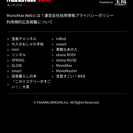
MonoMax Webとは？
運営会社
採用情報
プライバシーポリシー
利用規約
広告掲載について
宝島チャンネル
InRed
大人のおしゃれ手帖
sweet
mini
素敵なあの人
リンネル
otona ROSY
SPRiNG
otona MUSE
GLOW
MonoMax
smart
MonoMaster
田舎暮らしの本
宝島すごい！WEB
『このミステリーがすご
い！』大賞
© TAKARAJIMASHA,Inc. All Rights Reserved.