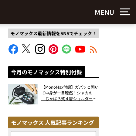
MENU
モノマックス最新情報をSNSでチェック！
今月のモノマックス特別付録
【MonoMax付録】ガバッと開い
て中身が一目瞭然！シャカの
「じゃばら式４層ショルダーバ
ッグ」は、出し入れのしやすさ
も過去最高レベルだった！
モノマックス 人気記事ランキング