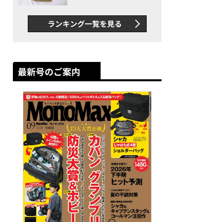
グス“水に強い”初コラボ付
録…ほか【休日バッグの人気
ランキング一覧を見る
記事ランキングベスト3】
（2026年6月版）
最新号のご案内