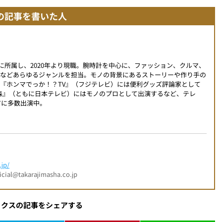
の記事を書いた人
編集部に所属し、2020年より現職。腕時計を中心に、ファッション、クルマ、
ツなどあらゆるジャンルを担当。モノの背景にあるストーリーや作り手の
『ホンマでっか！？TV』（フジテレビ）には便利グッズ評論家として
時の森』（ともに日本テレビ）にはモノのプロとして出演するなど、テレ
アに多数出演中。
jp/
l@takarajimasha.co.jp
ックスの記事をシェアする