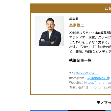
こ
編集長
奥家慎二
2010年よりMonoMax
アウトドア、家電、スポー
こだわりをこよなく愛する。
出演。『ZIP!』『午前0
ビ、雑誌、WEBなどメディ
執筆記事一覧
X：
@MonoMaxWEB
Instagram：
@MonoMax_tkj
Website：
https://monomax.
お問い合わせ：monomaxofficia
モノマ