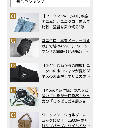
【ワークマンの1,590円冷感
デニム】vsユニクロ・無印で
比較！猛暑を乗り切る“涼感
ロングパンツ”3選を徹底解
剖。接触冷感から綿100%ま
ユニクロ「本業メーカー顔負
で決定版
け」奇跡の4,990円、ワーク
マン「2,500円は反則級」凄
い万能バッグ…ほか【リュッ
クの人気記事ランキングベス
【汗だく通勤からの解放】ユ
ト3】（2026年6月版）
ニクロのポロシャツが夏ビジ
ネスの大正解！オリヒカの透
け防止シャツも優秀。酷暑も
涼しい顔で働ける超快適ウエ
【MonoMax付録】ガバッと
アの実力
開いて中身が一目瞭然！シャ
カの「じゃばら式４層ショル
ダーバッグ」は、出し入れの
しやすさも過去最高レベルだ
ワークマン「ショルダー⇔リ
った！
ュックに変形」2,900円の万
能サブバッグ、ワイルドシン