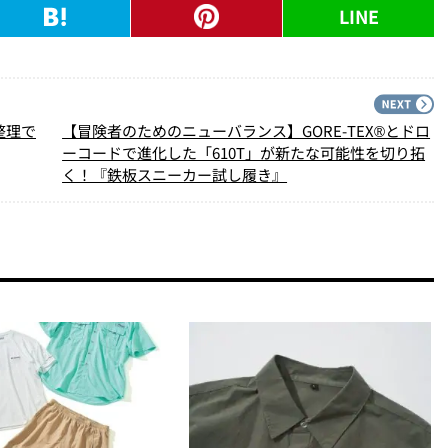
LINE
PREV
N
整理で
【冒険者のためのニューバランス】GORE-TEX®とドロ
ーコードで進化した「610T」が新たな可能性を切り拓
く！『鉄板スニーカー試し履き』