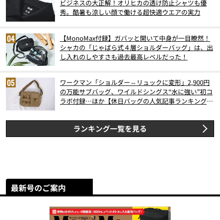
ビジネスの大正解！オリヒカの透け防止シャツも優
秀。酷暑も涼しい顔で働ける超快適ウエアの実力
【MonoMax付録】ガバッと開いて中身が一目瞭然！
シャカの「じゃばら式４層ショルダーバッグ」は、出
し入れのしやすさも過去最高レベルだった！
ワークマン「ショルダー⇔リュックに変形」2,900円
の万能サブバッグ、ワイルドシングス“水に強い”初コ
ラボ付録…ほか【休日バッグの人気記事ランキングベ
スト3】（2026年6月版）
ランキング一覧を見る
最新号のご案内