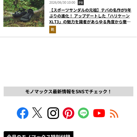
2026/06/30 10:00
PR
【スポーツサンダルの元祖】テバの名作が9年
ぶりの進化！ アップデートした「ハリケーン
XLT3」の魅力を識者があらゆる角度から徹底
解説！
靴
モノマックス最新情報をSNSでチェック！
今月のモノマックス特別付録