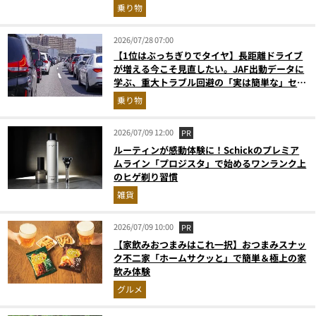
（2026年6月版）
乗り物
2026/07/28 07:00
【1位はぶっちぎりでタイヤ】長距離ドライブ
が増える今こそ見直したい。JAF出動データに
学ぶ、重大トラブル回避の「実は簡単な」セル
フメンテ術
乗り物
2026/07/09 12:00
PR
ルーティンが感動体験に！Schickのプレミア
ムライン「プロジスタ」で始めるワンランク上
のヒゲ剃り習慣
雑貨
2026/07/09 10:00
PR
【家飲みおつまみはこれ一択】おつまみスナッ
ク不二家「ホームサクッと」で簡単＆極上の家
飲み体験
グルメ