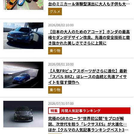
台のミニカー＆体験型演出に大人も子供も大興
奮間違いなし
グルメ
2026/08/02 10:00
【日本の大人のためのアコード】ホンダの最高
峰セダンがデザイン改良。先進の安全技術と磨
き抜かれた美しさでさらに上質に
乗り物
2026/08/01 10:00
【人気FRピュアスポーツがさらに進化】最新
「スバル BRZ」はレースの血統と先進アイサ
イトを宿す傑作へ
乗り物
2026/07/31 07:00
特集
月間人気記事ランキング
究極のGRカローラ“世界初公開”をプロが解
説、次世代を担う「レクサスES」が大進化…
ほか【クルマの人気記事ランキングベスト3】