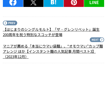
LINE
P
【はじまりのシングルモルト】「ザ・グレンリベット」誕生
200周年を祝う特別なスコッチが登場
N
マニアが薦める「本当にウマい袋麺」、“オモウマい”カップ麺
アレンジ ほか【インスタント麺の人気記事 月間ベスト3】
（2023年12月）