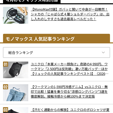
【MonoMax付録】ガバッと開いて中身が一目瞭然！
シャカの「じゃばら式４層ショルダーバッグ」は、出
し入れのしやすさも過去最高レベルだった！
モノマックス 人気記事ランキング
ユニクロ「本業メーカー顔負け」奇跡の4,990円、ワ
ークマン「2,500円は反則級」凄い万能バッグ…ほか
【リュックの人気記事ランキングベスト3】（2026年
6月版）
【ワークマンの1,590円冷感デニム】vsユニクロ・無
印で比較！猛暑を乗り切る“涼感ロングパンツ”3選を
徹底解剖。接触冷感から綿100%まで決定版
【汗だく通勤からの解放】ユニクロのポロシャツが夏