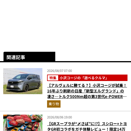
関連記事
2026/08/07 07:00
特集
小沢コージの「遊べるクルマ」
【アルヴェルに勝てる？】小沢コージが試乗！
16年ぶり刷新の日産「新型エルグランド」の
凄さ…トルク500Nm超の第3世代e-POWER＆
和の格調高きデザインを徹底チェック
乗り物
2026/08/06 19:00
【GRスープラが“〆さば”に!?】スシロー×トヨ
タGR初コラボをガチ体験レビュー！限定14万