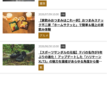
雑貨
2026/07/09 10:00
PR
【家飲みおつまみはこれ一択】おつまみスナッ
ク不二家「ホームサクッと」で簡単＆極上の家
飲み体験
グルメ
2026/06/30 10:00
PR
【スポーツサンダルの元祖】テバの名作が9年
ぶりの進化！ アップデートした「ハリケーン
XLT3」の魅力を識者があらゆる角度から徹底
解説！
靴