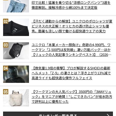
印で比較！猛暑を乗り切る“涼感ロングパンツ”3選を
徹底解剖。接触冷感から綿100%まで決定版
【汗だく通勤からの解放】ユニクロのポロシャツが夏
ビジネスの大正解！オリヒカの透け防止シャツも優
秀。酷暑も涼しい顔で働ける超快適ウエアの実力
ユニクロ「本業メーカー顔負け」奇跡の4,990円、ワ
ークマン「2,500円は反則級」凄い万能バッグ…ほか
【リュックの人気記事ランキングベスト3】（2026年
6月版）
【換気量1.9倍の衝撃】プロが解説するSHOEIの最新
ヘルメット「Z-9」の凄さとは？浮き上がり13%減で
高速ライドも超快適な傑作フルフェイス
【ワークマンの大人気バッグ】3500円の「3WAYリュ
ック」をマニアが絶賛！“しごできカバン”が撥水防汚
で評判以上に優秀だった
ランキング一覧を見る