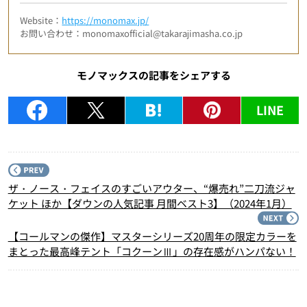
Website：
https://monomax.jp/
お問い合わせ：monomaxofficial@takarajimasha.co.jp
モノマックスの記事をシェアする
LINE
P
ザ・ノース・フェイスのすごいアウター、“爆売れ”二刀流ジャ
ケット ほか【ダウンの人気記事 月間ベスト3】（2024年1月）
N
【コールマンの傑作】マスターシリーズ20周年の限定カラーを
まとった最高峰テント「コクーンⅢ」の存在感がハンパない！