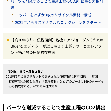
パーツを削減することで生産工程のCO2排出量を大幅削
減！
アッパーをわずか3枚のリサイクル素材で構成
2021年からサステナブルなコレクションをスタート
【約10年ぶりに伝説復刻】名機エア ジョーダン 3 “True
Blue”をエディターが試し履き！上質レザーとエレファ
ント柄が放つ圧倒的存在感
『SDGs』を今一度おさらい！
2015年9月の国連サミットで採択された持続可能な開発目標。「貧困」
「持続可能な消費と生産」「気候変動」など17のゴールと169のターゲッ
トから構成される。2030年が達成年限。
パーツを削減することで生産工程のCO2排出