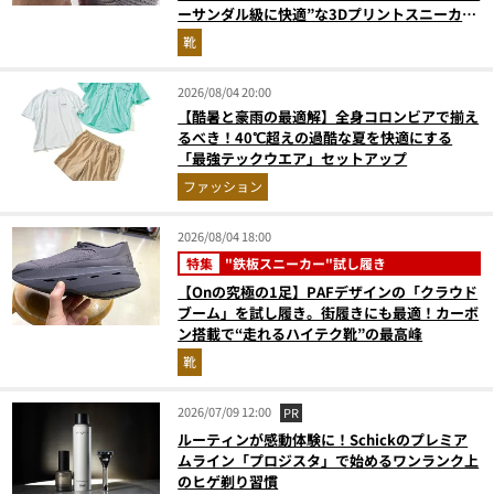
ーサンダル級に快適”な3Dプリントスニーカー
『コレ買いです』Vol.173
靴
2026/08/04 20:00
【酷暑と豪雨の最適解】全身コロンビアで揃え
るべき！40℃超えの過酷な夏を快適にする
「最強テックウエア」セットアップ
ファッション
2026/08/04 18:00
特集
"鉄板スニーカー"試し履き
【Onの究極の1足】PAFデザインの「クラウド
ブーム」を試し履き。街履きにも最適！カーボ
ン搭載で“走れるハイテク靴”の最高峰
靴
2026/07/09 12:00
PR
ルーティンが感動体験に！Schickのプレミア
ムライン「プロジスタ」で始めるワンランク上
のヒゲ剃り習慣