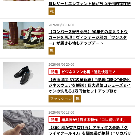
質レザーとエレファント柄が放つ圧倒的存在感
靴
2026/08/08 14:00
【コンバース好き必見】90年代の星入りトウ
ガードを再現！ヴィンテージ顔の「ワンスタ
ー」が履き心地もアップデート
靴
2026/08/06 20:00
特集
ビジネスマン必携！通勤快適モノ
【表面温度-3℃の革新靴】“酷暑に勝つ”最新ビ
ジネスウェアを解説！巨大通気口シューズ＆イ
オンの洗える1万円台セットアップほか
ファッション
靴
2026/08/06 18:00
特集
編集長が注目する新作「コレ買いです」
【360°風が突き抜ける】アディダス最新「ク
ライマクール 4D」を編集長が絶賛！“リカバリ