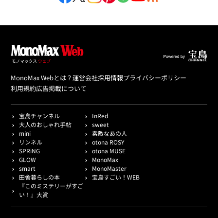
MonoMax Webとは？
運営会社
採用情報
プライバシーポリシー
利用規約
広告掲載について
宝島チャンネル
InRed
大人のおしゃれ手帖
sweet
mini
素敵なあの人
リンネル
otona ROSY
SPRiNG
otona MUSE
GLOW
MonoMax
smart
MonoMaster
田舎暮らしの本
宝島すごい！WEB
『このミステリーがすご
い！』大賞