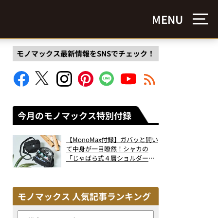
MENU
モノマックス最新情報をSNSでチェック！
今月のモノマックス特別付録
【MonoMax付録】ガバッと開い
て中身が一目瞭然！シャカの
「じゃばら式４層ショルダーバ
ッグ」は、出し入れのしやすさ
も過去最高レベルだった！
モノマックス 人気記事ランキング