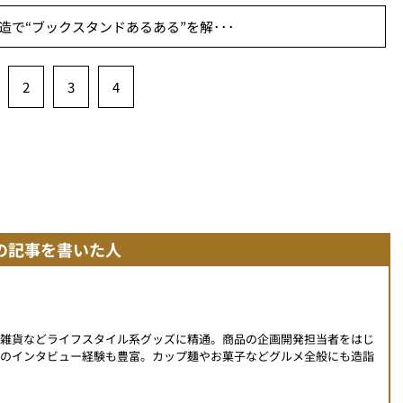
で“ブックスタンドあるある”を解･･･
2
3
4
の記事を書いた人
、雑貨などライフスタイル系グッズに精通。商品の企画開発担当者をはじ
へのインタビュー経験も豊富。カップ麺やお菓子などグルメ全般にも造詣