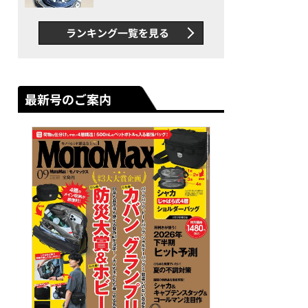
者が語る「GWR-B3000」最
新ムーブメントの衝撃
ランキング一覧を見る
最新号のご案内