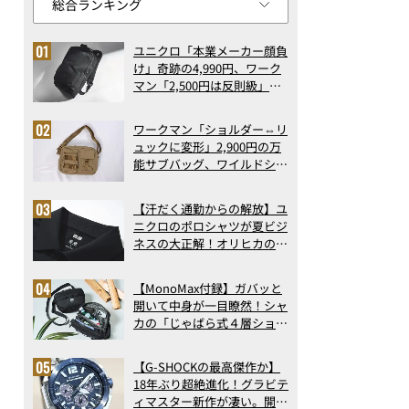
ユニクロ「本業メーカー顔負
け」奇跡の4,990円、ワーク
マン「2,500円は反則級」凄
い万能バッグ…ほか【リュッ
クの人気記事ランキングベス
ワークマン「ショルダー⇔リ
ト3】（2026年6月版）
ュックに変形」2,900円の万
能サブバッグ、ワイルドシン
グス“水に強い”初コラボ付
録…ほか【休日バッグの人気
【汗だく通勤からの解放】ユ
記事ランキングベスト3】
ニクロのポロシャツが夏ビジ
（2026年6月版）
ネスの大正解！オリヒカの透
け防止シャツも優秀。酷暑も
涼しい顔で働ける超快適ウエ
【MonoMax付録】ガバッと
アの実力
開いて中身が一目瞭然！シャ
カの「じゃばら式４層ショル
ダーバッグ」は、出し入れの
しやすさも過去最高レベルだ
【G-SHOCKの最高傑作か】
った！
18年ぶり超絶進化！グラビテ
ィマスター新作が凄い。開発