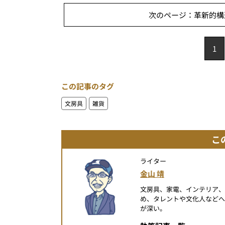
次のページ：革新的構造
1
この記事のタグ
文房具
雑貨
こ
ライター
金山 靖
文房具、家電、インテリア
め、タレントや文化人など
が深い。