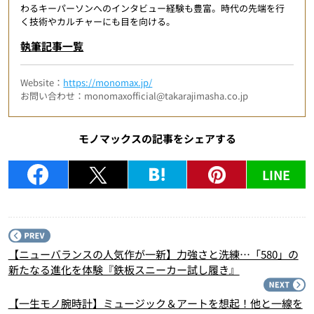
わるキーパーソンへのインタビュー経験も豊富。時代の先端を行
く技術やカルチャーにも目を向ける。
執筆記事一覧
Website：
https://monomax.jp/
お問い合わせ：monomaxofficial@takarajimasha.co.jp
モノマックスの記事をシェアする
LINE
P
【ニューバランスの人気作が一新】力強さと洗練…「580」の
新たなる進化を体験『鉄板スニーカー試し履き』
N
【一生モノ腕時計】ミュージック＆アートを想起！他と一線を