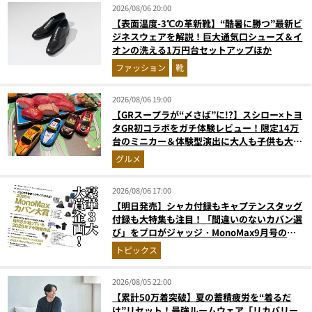
2026/08/06 20:00
【表面温度-3℃の革新靴】“酷暑に勝つ”最新ビ
ジネスウェアを解説！巨大通気口シューズ＆イ
オンの洗える1万円台セットアップほか
ファッション
靴
2026/08/06 19:00
【GRスープラが“〆さば”に!?】スシロー×トヨ
タGR初コラボをガチ体験レビュー！限定14万
台のミニカー＆体験型演出に大人も子供も大興
奮間違いなし
グルメ
2026/08/06 17:00
【明日発売】シャカ付録もキャプテンスタッグ
付録も大特集も注目！「間違いのないカバン選
び」をプロがジャッジ・MonoMax9月号の目
次を公開
トピックス
2026/08/05 22:00
【累計50万着突破】夏の蓄積疲労を“着るだ
け”リセット！最強ルームウェア「リカバリー