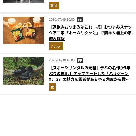
雑貨
2026/07/09 10:00
PR
【家飲みおつまみはこれ一択】おつまみスナッ
ク不二家「ホームサクッと」で簡単＆極上の家
飲み体験
グルメ
2026/06/30 10:00
PR
【スポーツサンダルの元祖】テバの名作が9年
ぶりの進化！ アップデートした「ハリケーン
XLT3」の魅力を識者があらゆる角度から徹底
解説！
靴