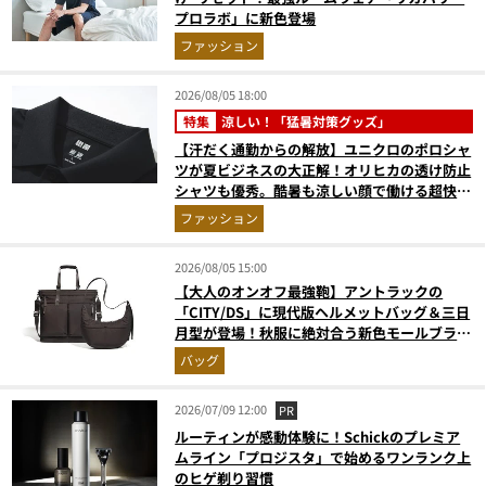
プロラボ」に新色登場
ファッション
2026/08/05 18:00
特集
涼しい！「猛暑対策グッズ」
【汗だく通勤からの解放】ユニクロのポロシャ
ツが夏ビジネスの大正解！オリヒカの透け防止
シャツも優秀。酷暑も涼しい顔で働ける超快適
ウエアの実力
ファッション
2026/08/05 15:00
【大人のオンオフ最強鞄】アントラックの
「CITY/DS」に現代版ヘルメットバッグ＆三日
月型が登場！秋服に絶対合う新色モールブラウ
ンが傑作
バッグ
2026/07/09 12:00
PR
ルーティンが感動体験に！Schickのプレミア
ムライン「プロジスタ」で始めるワンランク上
のヒゲ剃り習慣