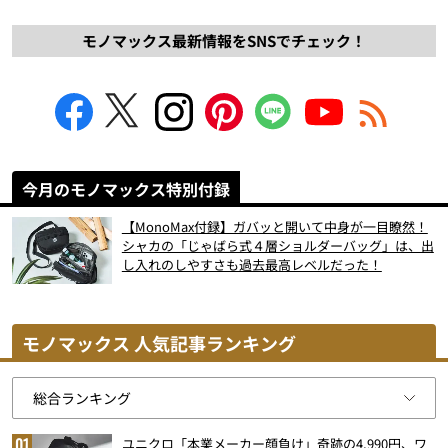
モノマックス最新情報をSNSでチェック！
今月のモノマックス特別付録
【MonoMax付録】ガバッと開いて中身が一目瞭然！
シャカの「じゃばら式４層ショルダーバッグ」は、出
し入れのしやすさも過去最高レベルだった！
モノマックス 人気記事ランキング
ユニクロ「本業メーカー顔負け」奇跡の4,990円、ワ