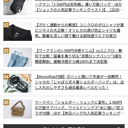
ークマン「2,500円は反則級」凄い万能バッグ…ほか
【リュックの人気記事ランキングベスト3】（2026年
6月版）
【汗だく通勤からの解放】ユニクロのポロシャツが夏
ビジネスの大正解！オリヒカの透け防止シャツも優
秀。酷暑も涼しい顔で働ける超快適ウエアの実力
【ワークマンの1,590円冷感デニム】vsユニクロ・無
印で比較！猛暑を乗り切る“涼感ロングパンツ”3選を
徹底解剖。接触冷感から綿100%まで決定版
【MonoMax付録】ガバッと開いて中身が一目瞭然！
シャカの「じゃばら式４層ショルダーバッグ」は、出
し入れのしやすさも過去最高レベルだった！
ワークマン「ショルダー⇔リュックに変形」2,900円
の万能サブバッグ、ワイルドシングス“水に強い”初コ
ラボ付録…ほか【休日バッグの人気記事ランキングベ
スト3】（2026年6月版）