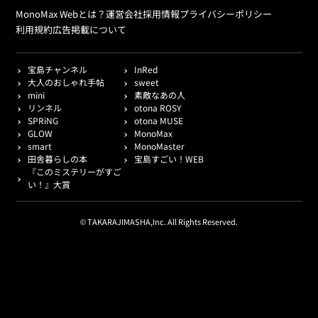
MonoMax Webとは？
運営会社
採用情報
プライバシーポリシー
利用規約
広告掲載について
宝島チャンネル
InRed
大人のおしゃれ手帖
sweet
mini
素敵なあの人
リンネル
otona ROSY
SPRiNG
otona MUSE
GLOW
MonoMax
smart
MonoMaster
田舎暮らしの本
宝島すごい！WEB
『このミステリーがすご
い！』大賞
© TAKARAJIMASHA,Inc. All Rights Reserved.