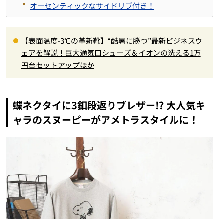
オーセンティックなサイドリブ付き！
【表面温度-3℃の革新靴】“酷暑に勝つ”最新ビジネスウ
ェアを解説！巨大通気口シューズ＆イオンの洗える1万
円台セットアップほか
蝶ネクタイに3釦段返りブレザー!? 大人気キ
ャラのスヌーピーがアメトラスタイルに！