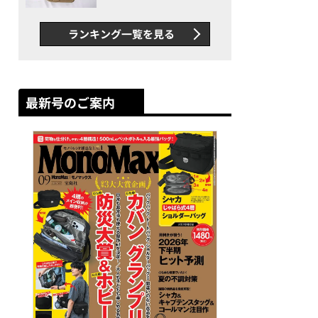
グス“水に強い”初コラボ付
録…ほか【休日バッグの人気
ランキング一覧を見る
記事ランキングベスト3】
（2026年6月版）
最新号のご案内