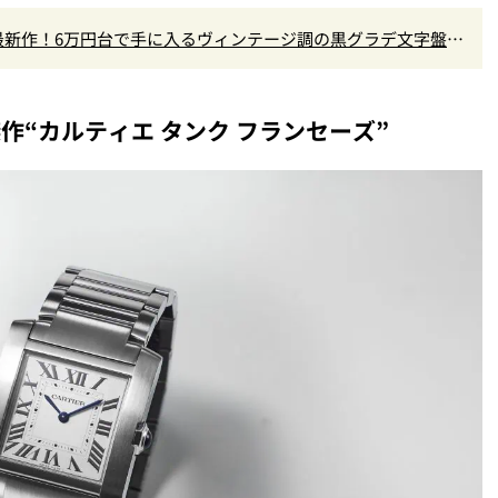
」最新作！6万円台で手に入るヴィンテージ調の黒グラデ文字盤が
作“カルティエ タンク フランセーズ”