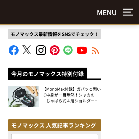
MENU
モノマックス最新情報をSNSでチェック！
今月のモノマックス特別付録
【MonoMax付録】ガバッと開い
て中身が一目瞭然！シャカの
「じゃばら式４層ショルダーバ
ッグ」は、出し入れのしやすさ
も過去最高レベルだった！
モノマックス 人気記事ランキング