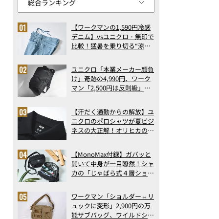
【ワークマンの1,590円冷感
デニム】vsユニクロ・無印で
比較！猛暑を乗り切る“涼感
ロングパンツ”3選を徹底解
剖。接触冷感から綿100%ま
ユニクロ「本業メーカー顔負
で決定版
け」奇跡の4,990円、ワーク
マン「2,500円は反則級」凄
い万能バッグ…ほか【リュッ
クの人気記事ランキングベス
【汗だく通勤からの解放】ユ
ト3】（2026年6月版）
ニクロのポロシャツが夏ビジ
ネスの大正解！オリヒカの透
け防止シャツも優秀。酷暑も
涼しい顔で働ける超快適ウエ
【MonoMax付録】ガバッと
アの実力
開いて中身が一目瞭然！シャ
カの「じゃばら式４層ショル
ダーバッグ」は、出し入れの
しやすさも過去最高レベルだ
ワークマン「ショルダー⇔リ
った！
ュックに変形」2,900円の万
能サブバッグ、ワイルドシン