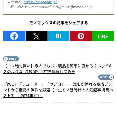
Website：
https://monomax.jp/
お問い合わせ：monomaxofficial@takarajimasha.co.jp
モノマックスの記事をシェアする
LINE
P
【コレ絶対買い】素人でもポリ製品を簡単に直せる!? ホッチキ
スのような“必殺DIYギア”を体験してみた
N
「IWC」「チューダー」「ウブロ」……誰もが憧れる高級ブラ
ンドから至高の傑作を厳選【一生モノ腕時計の人気記事 月間ベ
スト3】（2024年1月）