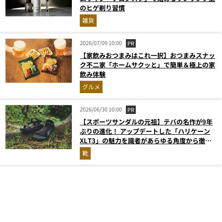
のヒゲ剃り習慣
雑貨
2026/07/09 10:00
PR
【家飲みおつまみはこれ一択】おつまみスナッ
ク不二家「ホームサクッと」で簡単＆極上の家
飲み体験
グルメ
2026/06/30 10:00
PR
【スポーツサンダルの元祖】テバの名作が9年
ぶりの進化！ アップデートした「ハリケーン
XLT3」の魅力を識者があらゆる角度から徹底
解説！
靴