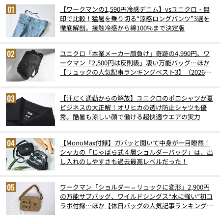
【ワークマンの1,590円冷感デニム】vsユニクロ・無
印で比較！猛暑を乗り切る“涼感ロングパンツ”3選を
徹底解剖。接触冷感から綿100%まで決定版
ユニクロ「本業メーカー顔負け」奇跡の4,990円、ワ
ークマン「2,500円は反則級」凄い万能バッグ…ほか
【リュックの人気記事ランキングベスト3】（2026年
6月版）
【汗だく通勤からの解放】ユニクロのポロシャツが夏
ビジネスの大正解！オリヒカの透け防止シャツも優
秀。酷暑も涼しい顔で働ける超快適ウエアの実力
【MonoMax付録】ガバッと開いて中身が一目瞭然！
シャカの「じゃばら式４層ショルダーバッグ」は、出
し入れのしやすさも過去最高レベルだった！
ワークマン「ショルダー⇔リュックに変形」2,900円
の万能サブバッグ、ワイルドシングス“水に強い”初コ
ラボ付録…ほか【休日バッグの人気記事ランキングベ
スト3】（2026年6月版）