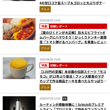
4の甘口コク旨スープ＆ゴロッと大ぶりポテト
に歓喜
グルメ
2026/08/05 12:00
特集
体験レポート
【夏のびくドンが大正解】巨大エビフライ×オ
ムバーグにハマりそう！びっくりドンキー夏限
定「トマト弾けるハンバーグ」を実食レビュー
グルメ
2026/08/04 19:00
特集
体験レポート
【130円の至福】永谷園の伝説スイーツ「モコ
モコ」が12年ぶり復活！ファン大歓喜のマグ
カップで作る絶品ケーキを食べたらやっぱり最
高にウマかった
グルメ
2026/07/09 12:00
PR
ルーティンが感動体験に！Schickのプレミア
ムライン「プロジスタ」で始めるワンランク上