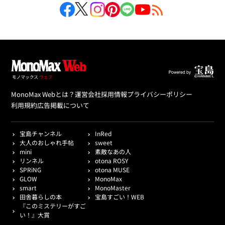
MonoMax Webとは？
運営会社
採用情報
プライバシーポリシー
利用規約
広告掲載について
宝島チャンネル
InRed
大人のおしゃれ手帖
sweet
mini
素敵なあの人
リンネル
otona ROSY
SPRiNG
otona MUSE
GLOW
MonoMax
smart
MonoMaster
田舎暮らしの本
宝島すごい！WEB
『このミステリーがすご
い！』大賞