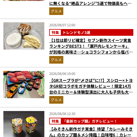
に無くなる“絶品アレンジ”5選で物価高もへっ
ちゃら
グルメ
2026/08/07 12:00
特集
トレンドモノ3選
【1位は即リピ確定】セブン新作スイーツ実食
ランキングBEST3！「瀬戸内レモンケーキ」
が別格の美味さ…ショコラシフォンから塩バニ
ラプリンまで本気レビュー
グルメ
2026/08/06 19:00
【GRスープラが“〆さば”に!?】スシロー×トヨ
タGR初コラボをガチ体験レビュー！限定14万
台のミニカー＆体験型演出に大人も子供も大興
奮間違いなし
グルメ
2026/08/06 12:30
特集
「最新カップ麺」ガチレビュー！
【みそきん新作ガチ実食】待望「カレーみそき
ん」のカップ麺＆メシ降臨！白味噌6：カレー