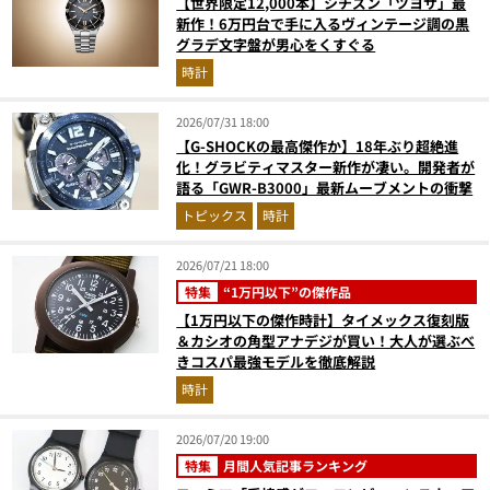
【世界限定12,000本】シチズン「ツヨサ」最
新作！6万円台で手に入るヴィンテージ調の黒
グラデ文字盤が男心をくすぐる
時計
2026/07/31 18:00
【G-SHOCKの最高傑作か】18年ぶり超絶進
化！グラビティマスター新作が凄い。開発者が
語る「GWR-B3000」最新ムーブメントの衝撃
トピックス
時計
2026/07/21 18:00
特集
“1万円以下”の傑作品
【1万円以下の傑作時計】タイメックス復刻版
＆カシオの角型アナデジが買い！大人が選ぶべ
きコスパ最強モデルを徹底解説
時計
2026/07/20 19:00
特集
月間人気記事ランキング