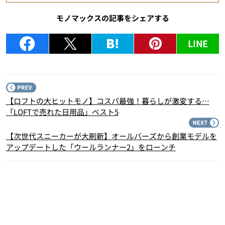
モノマックスの記事をシェアする
LINE
P
【ロフトの大ヒットモノ】コスパ最強！暮らしが激変する…
「LOFTで売れた日用品」ベスト5
N
【次世代スニーカーが大刷新】オールバーズから創業モデルを
アップデートした「ウールランナー2」をローンチ