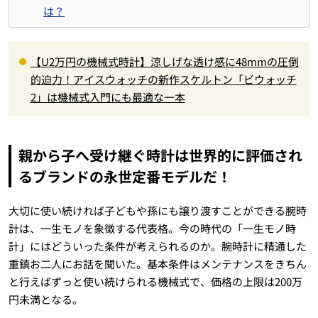
は？
【U2万円の機械式時計】涼しげな透け感に48mmの圧倒
的迫力！アイスウォッチの新作スケルトン「ビウォッチ
2」は機械式入門にも最適な一本
親から子へ受け継ぐ時計は世界的に評価され
るブランドの永世定番モデルだ！
大切に使い続ければ子どもや孫にも譲り渡すことができる腕時
計は、一生モノを象徴する代表格。今の時代の「一生モノ時
計」にはどういった条件が考えられるのか。腕時計に精通した
重鎮お二人にお話を聞いた。基本条件はメンテナンスをきちん
と行えばずっと使い続けられる機械式で、価格の上限は200万
円未満となる。