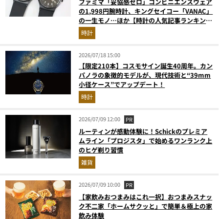
ファミマ「妥協感ゼロ」コンビニエンスウェア
の1,998円腕時計、キングセイコー「VANAC」
の一生モノ…ほか【時計の人気記事ランキング
ベスト3】（2026年6月版）
時計
2026/07/18 15:00
【限定210本】コスモサイン誕生40周年。カン
パノラの象徴的モデルが、現代技術と“39mm
小径ケース”でアップデート！
時計
2026/07/09 12:00
PR
ルーティンが感動体験に！Schickのプレミア
ムライン「プロジスタ」で始めるワンランク上
のヒゲ剃り習慣
雑貨
2026/07/09 10:00
PR
【家飲みおつまみはこれ一択】おつまみスナッ
ク不二家「ホームサクッと」で簡単＆極上の家
飲み体験