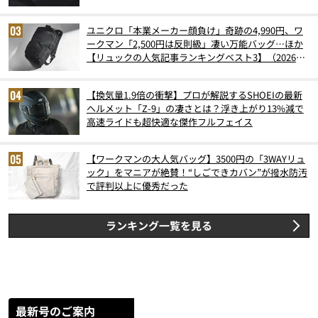
ユニクロ「本業メーカー顔負け」奇跡の4,990円、ワ
ークマン「2,500円は反則級」凄い万能バッグ…ほか
【リュックの人気記事ランキングベスト3】（2026年
6月版）
【換気量1.9倍の衝撃】プロが解説するSHOEIの最新
ヘルメット「Z-9」の凄さとは？浮き上がり13%減で
高速ライドも超快適な傑作フルフェイス
【ワークマンの大人気バッグ】3500円の「3WAYリュ
ック」をマニアが絶賛！“しごできカバン”が撥水防汚
で評判以上に優秀だった
ランキング一覧を見る
最新号のご案内