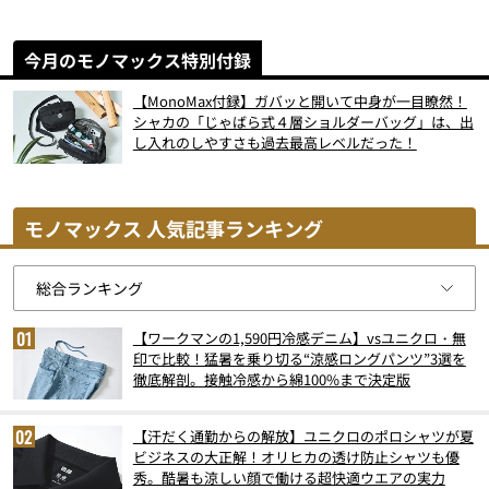
今月のモノマックス特別付録
【MonoMax付録】ガバッと開いて中身が一目瞭然！
シャカの「じゃばら式４層ショルダーバッグ」は、出
し入れのしやすさも過去最高レベルだった！
モノマックス 人気記事ランキング
【ワークマンの1,590円冷感デニム】vsユニクロ・無
印で比較！猛暑を乗り切る“涼感ロングパンツ”3選を
徹底解剖。接触冷感から綿100%まで決定版
【汗だく通勤からの解放】ユニクロのポロシャツが夏
ビジネスの大正解！オリヒカの透け防止シャツも優
秀。酷暑も涼しい顔で働ける超快適ウエアの実力