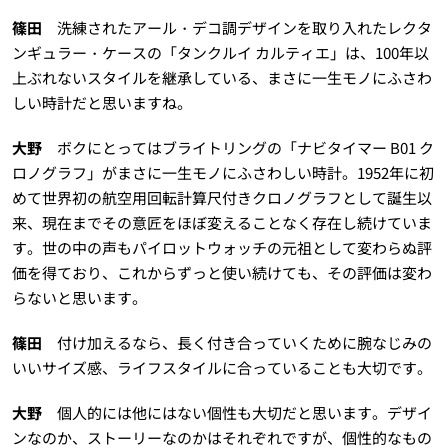
篠田
洗練されたアール・デコ調デザインを取り入れたレクタ
ンギュラー・ケースの「タンクルイ カルティエ」は、100年以
上ぶれないスタイルを継承している、まさに一生モノにふさわ
しい時計だと思いますね。
大野
ボクにとってはブライトリングの「ナビタイマー B01 ク
ロノグラフ」がまさに一生モノにふさわしい時計。1952年に初
めて世界初の航空用回転計算尺付きクロノグラフとして誕生以
来、現在までその意匠をほぼ変えることなく存在し続けていま
す。世の中の声もパイロットウォッチの元祖として変わらぬ評
価を得ており、これからずっと使い続けても、その評価は変わ
らないと思います。
篠田
付け加えるなら、長く付き合っていくために腕なじみの
いいサイズ感、ライフスタイルに合っていることも大切です。
大野
個人的には他にはない個性も大切だと思います。デザイ
ンなのか、ストーリーなのかはそれぞれですが、個性的なもの