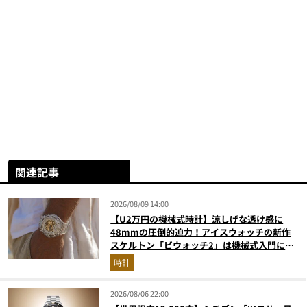
関連記事
2026/08/09 14:00
【U2万円の機械式時計】涼しげな透け感に
48mmの圧倒的迫力！アイスウォッチの新作
スケルトン「ビウォッチ2」は機械式入門にも
最適な一本
時計
2026/08/06 22:00