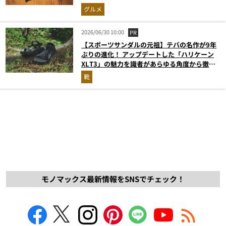
グルメ
2026/06/30 10:00
PR
【スポーツサンダルの元祖】テバの名作が9年
ぶりの進化！ アップデートした「ハリケーン
XLT3」の魅力を識者があらゆる角度から徹底
解説！
靴
モノマックス最新情報をSNSでチェック！