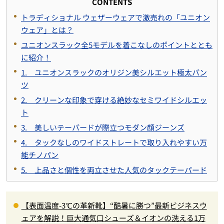
CONTENTS
トラディショナル ウェザーウェアで激売れの「ユニオン
ウェア」とは？
ユニオンスラック全5モデルを着こなしのポイントととも
に紹介！
1. ユニオンスラックのオリジン美シルエット極太パン
ツ
2. クリーンな印象で穿ける絶妙なセミワイドシルエッ
ト
3. 美しいテーパードが際立つモダン顔ジーンズ
4. タックなしのワイドストレートで取り入れやすい万
能チノパン
5. 上品さと個性を両立させた人気のタックテーパード
【表面温度-3℃の革新靴】“酷暑に勝つ”最新ビジネスウ
ェアを解説！巨大通気口シューズ＆イオンの洗える1万