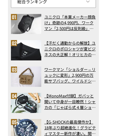
ユニクロ「本業メーカー顔負
け」奇跡の4,990円、ワーク
マン「2,500円は反則級」凄
い万能バッグ…ほか【リュッ
クの人気記事ランキングベス
【汗だく通勤からの解放】ユ
ト3】（2026年6月版）
ニクロのポロシャツが夏ビジ
ネスの大正解！オリヒカの透
け防止シャツも優秀。酷暑も
涼しい顔で働ける超快適ウエ
ワークマン「ショルダー⇔リ
アの実力
ュックに変形」2,900円の万
能サブバッグ、ワイルドシン
グス“水に強い”初コラボ付
録…ほか【休日バッグの人気
【MonoMax付録】ガバッと
記事ランキングベスト3】
開いて中身が一目瞭然！シャ
（2026年6月版）
カの「じゃばら式４層ショル
ダーバッグ」は、出し入れの
しやすさも過去最高レベルだ
【G-SHOCKの最高傑作か】
った！
18年ぶり超絶進化！グラビテ
ィマスター新作が凄い。開発