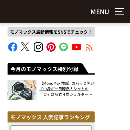
MENU
モノマックス最新情報をSNSでチェック！
今月のモノマックス特別付録
【MonoMax付録】ガバッと開い
て中身が一目瞭然！シャカの
「じゃばら式４層ショルダーバ
ッグ」は、出し入れのしやすさ
も過去最高レベルだった！
モノマックス 人気記事ランキング