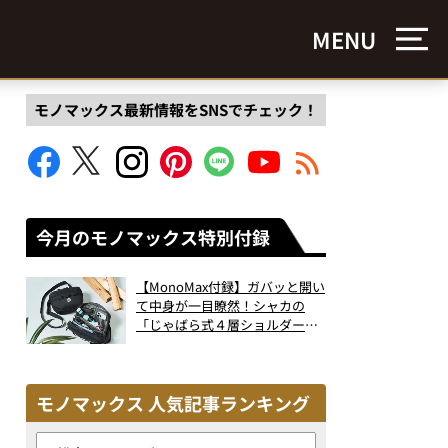
MENU
モノマックス最新情報をSNSでチェック！
今月のモノマックス特別付録
【MonoMax付録】ガバッと開い
て中身が一目瞭然！シャカの
「じゃばら式４層ショルダーバ
ッグ」は、出し入れのしやすさ
も過去最高レベルだった！
モノマックス 人気記事ランキング