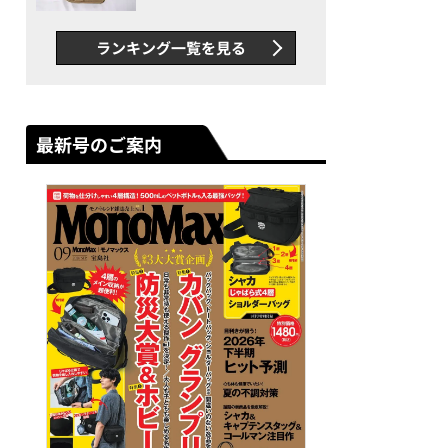
グス“水に強い”初コラボ付
録…ほか【休日バッグの人気
ランキング一覧を見る
記事ランキングベスト3】
（2026年6月版）
最新号のご案内