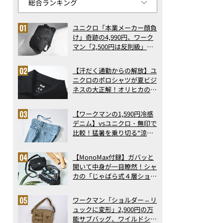
ユニクロ「本業メーカー顔負
け」奇跡の4,990円、ワーク
マン「2,500円は反則級」凄
い万能バッグ…ほか【リュッ
クの人気記事ランキングベス
【汗だく通勤からの解放】ユ
ト3】（2026年6月版）
ニクロのポロシャツが夏ビジ
ネスの大正解！オリヒカの透
け防止シャツも優秀。酷暑も
涼しい顔で働ける超快適ウエ
【ワークマンの1,590円冷感
アの実力
デニム】vsユニクロ・無印で
比較！猛暑を乗り切る“涼感
ロングパンツ”3選を徹底解
剖。接触冷感から綿100%ま
【MonoMax付録】ガバッと
で決定版
開いて中身が一目瞭然！シャ
カの「じゃばら式４層ショル
ダーバッグ」は、出し入れの
しやすさも過去最高レベルだ
ワークマン「ショルダー⇔リ
った！
ュックに変形」2,900円の万
能サブバッグ、ワイルドシン