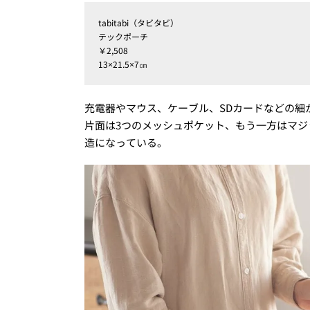
tabitabi（タビタビ）
テックポーチ
￥2,508
13×21.5×7㎝
充電器やマウス、ケーブル、SDカードなどの細
片面は3つのメッシュポケット、もう一方はマ
造になっている。