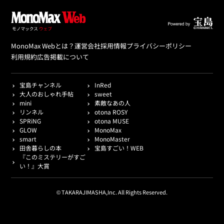
MonoMax Webとは？
運営会社
採用情報
プライバシーポリシー
利用規約
広告掲載について
宝島チャンネル
InRed
大人のおしゃれ手帖
sweet
mini
素敵なあの人
リンネル
otona ROSY
SPRiNG
otona MUSE
GLOW
MonoMax
smart
MonoMaster
田舎暮らしの本
宝島すごい！WEB
『このミステリーがすご
い！』大賞
© TAKARAJIMASHA,Inc. All Rights Reserved.