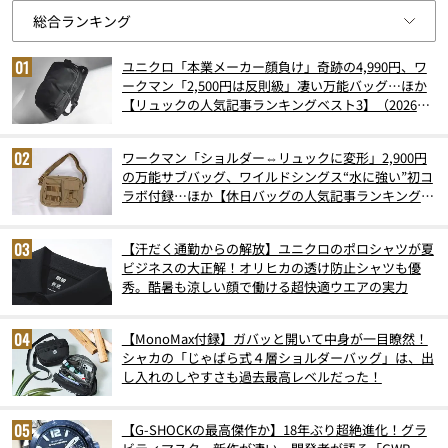
ユニクロ「本業メーカー顔負け」奇跡の4,990円、ワ
ークマン「2,500円は反則級」凄い万能バッグ…ほか
【リュックの人気記事ランキングベスト3】（2026年
6月版）
ワークマン「ショルダー⇔リュックに変形」2,900円
の万能サブバッグ、ワイルドシングス“水に強い”初コ
ラボ付録…ほか【休日バッグの人気記事ランキングベ
スト3】（2026年6月版）
【汗だく通勤からの解放】ユニクロのポロシャツが夏
ビジネスの大正解！オリヒカの透け防止シャツも優
秀。酷暑も涼しい顔で働ける超快適ウエアの実力
【MonoMax付録】ガバッと開いて中身が一目瞭然！
シャカの「じゃばら式４層ショルダーバッグ」は、出
し入れのしやすさも過去最高レベルだった！
【G-SHOCKの最高傑作か】18年ぶり超絶進化！グラ