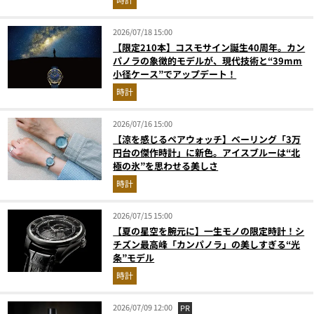
2026/07/18 15:00
【限定210本】コスモサイン誕生40周年。カン
パノラの象徴的モデルが、現代技術と“39mm
小径ケース”でアップデート！
時計
2026/07/16 15:00
【涼を感じるペアウォッチ】ベーリング「3万
円台の傑作時計」に新色。アイスブルーは“北
極の氷”を思わせる美しさ
時計
2026/07/15 15:00
【夏の星空を腕元に】一生モノの限定時計！シ
チズン最高峰「カンパノラ」の美しすぎる“光
条”モデル
時計
2026/07/09 12:00
PR