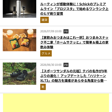
ルーティンが感動体験に！Schickのプレミア
ムライン「プロジスタ」で始めるワンランク上
のヒゲ剃り習慣
雑貨
2026/07/09 10:00
PR
【家飲みおつまみはこれ一択】おつまみスナッ
ク不二家「ホームサクッと」で簡単＆極上の家
飲み体験
グルメ
2026/06/30 10:00
PR
【スポーツサンダルの元祖】テバの名作が9年
ぶりの進化！ アップデートした「ハリケーン
XLT3」の魅力を識者があらゆる角度から徹底
解説！
靴