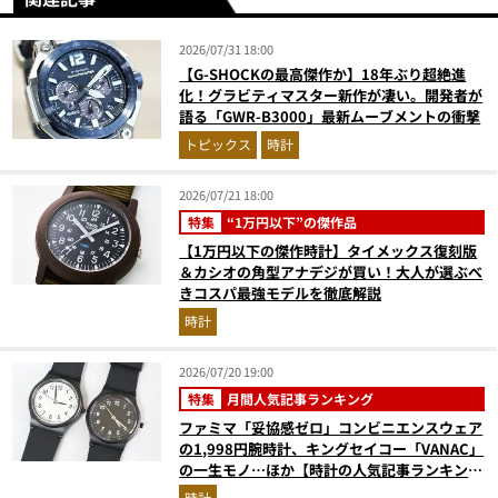
2026/07/31 18:00
【G-SHOCKの最高傑作か】18年ぶり超絶進
化！グラビティマスター新作が凄い。開発者が
語る「GWR-B3000」最新ムーブメントの衝撃
トピックス
時計
2026/07/21 18:00
特集
“1万円以下”の傑作品
【1万円以下の傑作時計】タイメックス復刻版
＆カシオの角型アナデジが買い！大人が選ぶべ
きコスパ最強モデルを徹底解説
時計
2026/07/20 19:00
特集
月間人気記事ランキング
ファミマ「妥協感ゼロ」コンビニエンスウェア
の1,998円腕時計、キングセイコー「VANAC」
の一生モノ…ほか【時計の人気記事ランキング
ベスト3】（2026年6月版）
時計