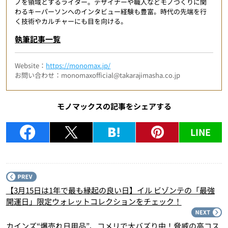
ノを領域とするライター。デザイナーや職人などモノづくりに関
わるキーパーソンへのインタビュー経験も豊富。時代の先端を行
く技術やカルチャーにも目を向ける。
執筆記事一覧
Website：
https://monomax.jp/
お問い合わせ：monomaxofficial@takarajimasha.co.jp
モノマックスの記事をシェアする
LINE
P
【3月15日は1年で最も縁起の良い日】イル ビゾンテの「最強
開運日」限定ウォレットコレクションをチェック！
N
カインズ“爆売れ日用品”、コメリで大バズり中！脅威の高コス