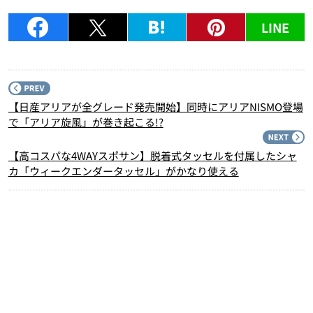
LINE
P
【日産アリアが全グレード発売開始】同時にアリアNISMO登場
で「アリア旋風」が巻き起こる!?
N
【高コスパな4WAYスポサン】脱着式タッセルを付属したシャ
カ「ウィークエンダータッセル」がかなり使える