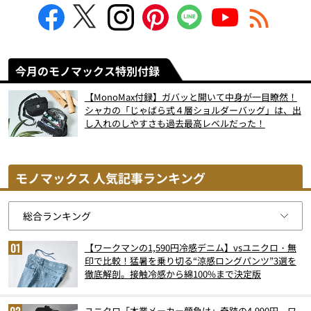
今月のモノマックス特別付録
【MonoMax付録】ガバッと開いて中身が一目瞭然！
シャカの「じゃばら式４層ショルダーバッグ」は、出
し入れのしやすさも過去最高レベルだった！
モノマックス 人気記事ランキング
【ワークマンの1,590円冷感デニム】vsユニクロ・無
印で比較！猛暑を乗り切る“涼感ロングパンツ”3選を
徹底解剖。接触冷感から綿100%まで決定版
ユニクロ「本業メーカー顔負け」奇跡の4,990円、ワ