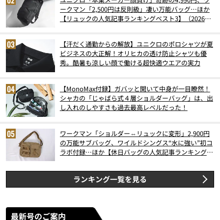
ークマン「2,500円は反則級」凄い万能バッグ…ほか
【リュックの人気記事ランキングベスト3】（2026年
6月版）
【汗だく通勤からの解放】ユニクロのポロシャツが夏
ビジネスの大正解！オリヒカの透け防止シャツも優
秀。酷暑も涼しい顔で働ける超快適ウエアの実力
【MonoMax付録】ガバッと開いて中身が一目瞭然！
シャカの「じゃばら式４層ショルダーバッグ」は、出
し入れのしやすさも過去最高レベルだった！
ワークマン「ショルダー⇔リュックに変形」2,900円
の万能サブバッグ、ワイルドシングス“水に強い”初コ
ラボ付録…ほか【休日バッグの人気記事ランキングベ
スト3】（2026年6月版）
ランキング一覧を見る
最新号のご案内