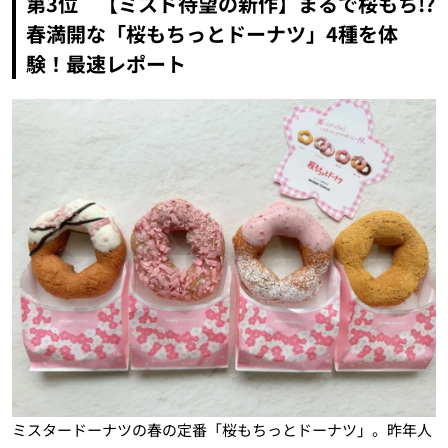
第3位 【ミスド待望の新作】まるで桜もち!?
春満開な「桜もちっとドーナツ」4種を体
験！最速レポート
ミスタードーナツの春の定番「桜もちっとドーナツ」。昨年人