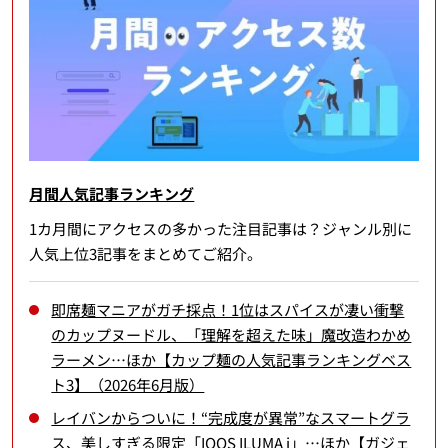
月間人気記事ランキング
1カ月間にアクセスの多かった注目記事は？ジャンル別に
人気上位3記事をまとめてご紹介。
即席麺マニアがガチ採点！1位はスパイスが凄い衝撃
のカップヌードル、「理解を超えた味」魔改造わかめ
ラーメン…ほか【カップ麺の人気記事ランキングベス
ト3】（2026年6月版）
レイバンからついに！“完成度が異常”なスマートグラ
ス、美しすぎる限定「IQOS ILUMA i」…ほか【ガジェ