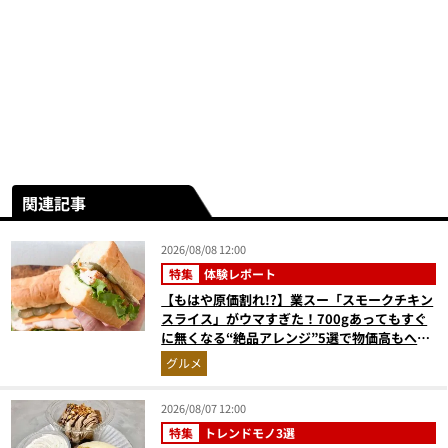
関連記事
2026/08/08 12:00
特集
体験レポート
【もはや原価割れ!?】業スー「スモークチキン
スライス」がウマすぎた！700gあってもすぐ
に無くなる“絶品アレンジ”5選で物価高もへっ
ちゃら
グルメ
2026/08/07 12:00
特集
トレンドモノ3選