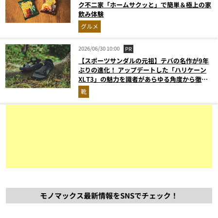
ク不二家「ホームサクッと」で簡単＆極上の家
飲み体験
グルメ
2026/06/30 10:00
PR
【スポーツサンダルの元祖】テバの名作が9年
ぶりの進化！ アップデートした「ハリケーン
XLT3」の魅力を識者があらゆる角度から徹底
解説！
靴
モノマックス最新情報をSNSでチェック！