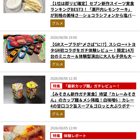
【1位は即リピ確定】セブン新作スイーツ実食
ランキングBEST3！「瀬戸内レモンケーキ」
が別格の美味さ…ショコラシフォンから塩バニ
ラプリンまで本気レビュー
グルメ
2026/08/06 19:00
【GRスープラが“〆さば”に!?】スシロー×トヨ
タGR初コラボをガチ体験レビュー！限定14万
台のミニカー＆体験型演出に大人も子供も大興
奮間違いなし
グルメ
2026/08/06 12:30
特集
「最新カップ麺」ガチレビュー！
【みそきん新作ガチ実食】待望「カレーみそき
ん」のカップ麺＆メシ降臨！白味噌6：カレー
4の甘口コク旨スープ＆ゴロッと大ぶりポテト
に歓喜
グルメ
2026/08/05 12:00
特集
体験レポート