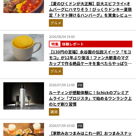
【夏のびくドンが大正解】巨大エビフライ×オ
ムバーグにハマりそう！びっくりドンキー夏限
定「トマト弾けるハンバーグ」を実食レビュー
グルメ
2026/08/04 19:00
特集
体験レポート
【130円の至福】永谷園の伝説スイーツ「モコ
モコ」が12年ぶり復活！ファン大歓喜のマグ
カップで作る絶品ケーキを食べたらやっぱり最
高にウマかった
グルメ
2026/07/09 12:00
PR
ルーティンが感動体験に！Schickのプレミア
ムライン「プロジスタ」で始めるワンランク上
のヒゲ剃り習慣
雑貨
2026/07/09 10:00
PR
【家飲みおつまみはこれ一択】おつまみスナッ