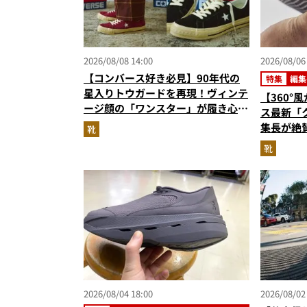
2026/08/08 14:00
2026/08/06
【コンバース好き必見】90年代の
特集
編集
です
星入りトウガードを再現！ヴィンテ
【360°
ージ顔の「ワンスター」が履き心地
ス最新「
もアップデート
集長が絶
靴
級に快適
靴
『コレ買い
2026/08/04 18:00
2026/08/02