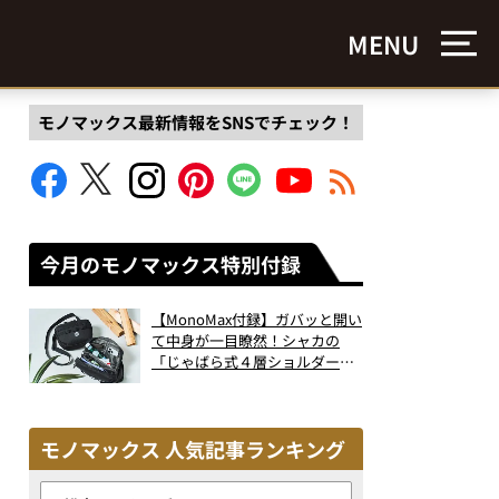
MENU
モノマックス最新情報をSNSでチェック！
今月のモノマックス特別付録
【MonoMax付録】ガバッと開い
て中身が一目瞭然！シャカの
「じゃばら式４層ショルダーバ
ッグ」は、出し入れのしやすさ
も過去最高レベルだった！
モノマックス 人気記事ランキング