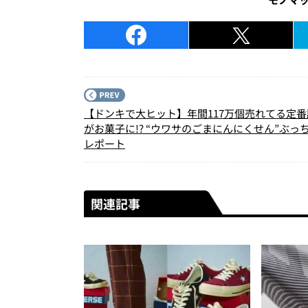
【ドンキで大ヒット】年間117万個売れてる定
がお菓子に!? “ウワサのごまにんにくせん”ぶっ
レポート
関連記事