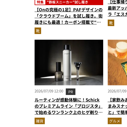
【仕事帰
特集
"鉄板スニーカー"試し履き
最新アッ
【Onの究極の1足】PAFデザインの
ラ「エス
「クラウドブーム」を試し履き。街
ーンに寄
履きにも最適！カーボン搭載で“走
靴
れるハイテク靴”の最高峰
靴
2026/07/09 12:00
2026/07/09
PR
ルーティンが感動体験に！Schick
【家飲み
のプレミアムライン「プロジスタ」
まみスナ
で始めるワンランク上のヒゲ剃り習
と」で簡
慣
雑貨
グルメ