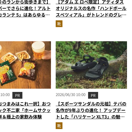
りのランから街歩きまで】
【アダム エ ロペ限定】アディダス
パーでさらに進化！アルト
オリジナルスの名作「ハンドボール
カランテ 5」はあらゆるシ
スペツィアル」がトレンドのグレー
り添う大人の相棒だ
に！
靴
 10:00
2026/06/30 10:00
PR
PR
おつまみはこれ一択】おつ
【スポーツサンダルの元祖】テバの
ック不二家「ホームサクッ
名作が9年ぶりの進化！ アップデー
単＆極上の家飲み体験
トした「ハリケーン XLT3」の魅力
を識者があらゆる角度から徹底解
靴
説！