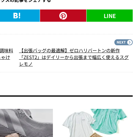
LINE
PREV
N
番調味料
【出張バッグの最適解】ゼロハリバートンの新作
ちゃけ
「ZEST2」はデイリーから出張まで幅広く使えるスグ
レモノ