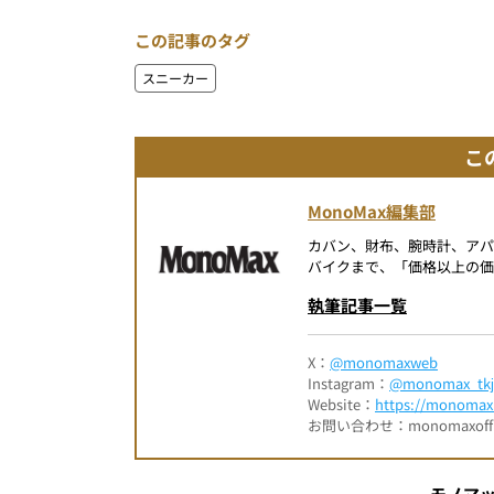
この記事のタグ
スニーカー
こ
MonoMax編集部
カバン、財布、腕時計、ア
バイクまで、「価格以上の価
執筆記事一覧
X：
@monomaxweb
Instagram：
@monomax_tkj
Website：
https://monomax.
お問い合わせ：monomaxofficia
モノマ