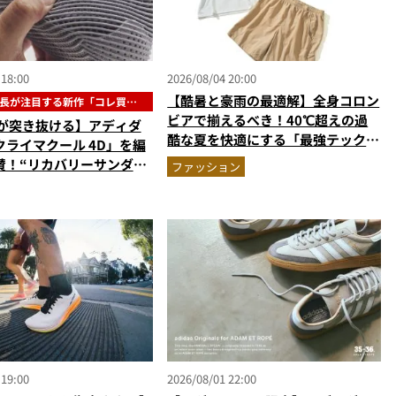
 18:00
2026/08/04 20:00
【酷暑と豪雨の最適解】全身コロン
長が注目する新作「コレ買い
」
ビアで揃えるべき！40℃超えの過
風が突き抜ける】アディダ
酷な夏を快適にする「最強テックウ
クライマクール 4D」を編
エア」セットアップ
賛！“リカバリーサンダル
ファッション
”な3Dプリントスニーカー
です』Vol.173
 19:00
2026/08/01 22:00