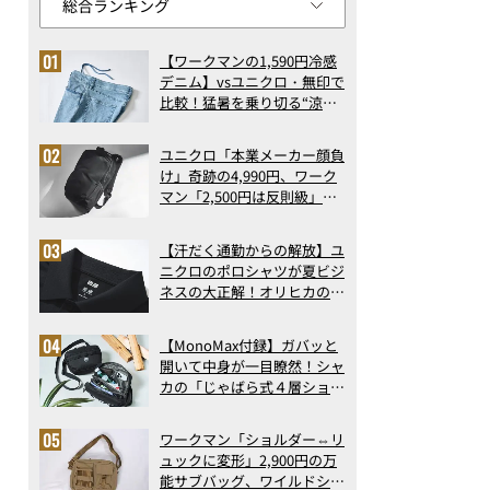
【ワークマンの1,590円冷感
デニム】vsユニクロ・無印で
比較！猛暑を乗り切る“涼感
ロングパンツ”3選を徹底解
剖。接触冷感から綿100%ま
ユニクロ「本業メーカー顔負
で決定版
け」奇跡の4,990円、ワーク
マン「2,500円は反則級」凄
い万能バッグ…ほか【リュッ
クの人気記事ランキングベス
【汗だく通勤からの解放】ユ
ト3】（2026年6月版）
ニクロのポロシャツが夏ビジ
ネスの大正解！オリヒカの透
け防止シャツも優秀。酷暑も
涼しい顔で働ける超快適ウエ
【MonoMax付録】ガバッと
アの実力
開いて中身が一目瞭然！シャ
カの「じゃばら式４層ショル
ダーバッグ」は、出し入れの
しやすさも過去最高レベルだ
ワークマン「ショルダー⇔リ
った！
ュックに変形」2,900円の万
能サブバッグ、ワイルドシン