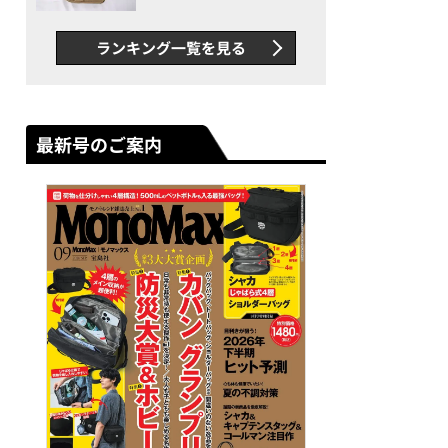
グス“水に強い”初コラボ付
録…ほか【休日バッグの人気
ランキング一覧を見る
記事ランキングベスト3】
（2026年6月版）
最新号のご案内